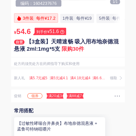
1/1
编码：1604237676
3件装
每件¥17.2
1件装
每件¥19
5件装
每件¥16.5
54.6
51.6
到手价¥
¥
【3盒装】天晴速畅 吸入用布地奈德混
悬液 2ml:1mg*5支
限购30件
处方药须凭处方在药师指导下购买和使用
新人礼
满5.7元减5
满5元减4.1
满4.18元减4
满6.67元减5.07
领取
满3.8元减
领券
促销
满20减3
满88减7
常用搭配
【过敏性哮喘合并鼻炎】布地奈德混悬液 +
孟鲁司特钠咀嚼片