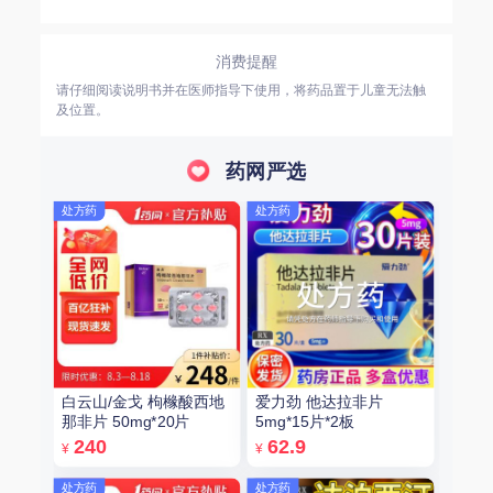
消费提醒
请仔细阅读说明书并在医师指导下使用，将药品置于儿童无法触
及位置。
药网严选
处方药
处方药
白云山/金戈 枸橼酸西地
爱力劲 他达拉非片
那非片 50mg*20片
5mg*15片*2板
240
62.9
¥
¥
处方药
处方药