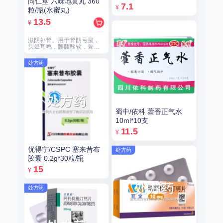
同仁堂 六味地黄丸 360
7.1
¥
粒/瓶(水蜜丸)
13.5
¥
滋阴补肾。用于肾阴亏损，
头晕耳鸣，腰膝酸软，骨蒸
潮热，盗汗遗精。
处方药
蜀中/依科 藿香正气水
10ml*10支
11.5
¥
优得宁/CSPC 塞来昔布
处方药
胶囊 0.2g*30粒/瓶
15
¥
处方药