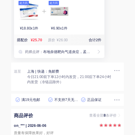
处方药
处方药
¥18.80x1件
¥6.90x1件
搭配价
¥25.70
原价
¥26.00
合计2件
药师点评：
布地奈德靶向气道炎症，孟鲁司特抑制白三烯改善鼻肺症状。搭配用药仅供参考，请以医嘱为准。
送至
上海
| 快递：免邮费
今日21:00前下单12小时内发货，21:00后下单24小时
内发货（冷链品除外）
满19元包邮
不支持7天无理由退货
正品保证
商品评价
查看全部
8
条评价
on_*** | 2026-06-06
质量有保障效果好，好评