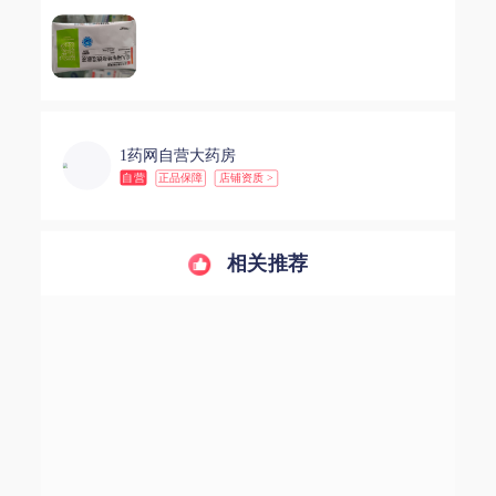
1药网自营大药房
自营
正品保障
店铺资质 >
相关推荐