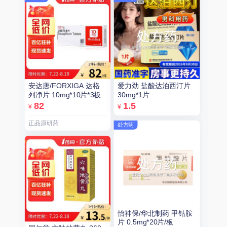
安达唐/FORXIGA 达格
爱力劲 盐酸达泊西汀片
列净片 10mg*10片*3板
30mg*1片
82
1.5
¥
¥
正品原研药
处方药
怡神保/华北制药 甲钴胺
片 0.5mg*20片/板