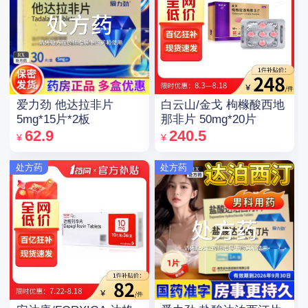
爱力劲 他达拉非片
白云山/金戈 枸橼酸西地
5mg*15片*2板
那非片 50mg*20片
62.9
240.5
¥
¥
处方药
处方药