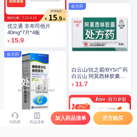
处方药
优立通 非布司他片
40mg*7片*4板
15.9
¥
处方药
白云山/抗之霸/BYS/广药
白云山 阿莫西林胶囊
0.25g*10粒*5板
11.7
¥
逸青 糠酸莫米松鼻喷雾
加入药品清单
开方购买
问药师
药品清单
剂 50μg*60揿/瓶
43.05
¥