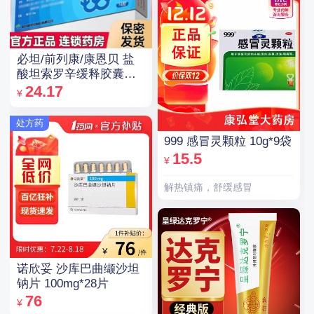
必坦/前列康/康恩贝 盐
酸坦索罗辛缓释胶囊
0.2mg*14粒/盒
24.17
¥
处方药
999 感冒灵颗粒 10g*9袋
15.5
¥
解热镇痛，舒缓感冒
诺欣妥 沙库巴曲缬沙坦
钠片 100mg*28片
76
¥