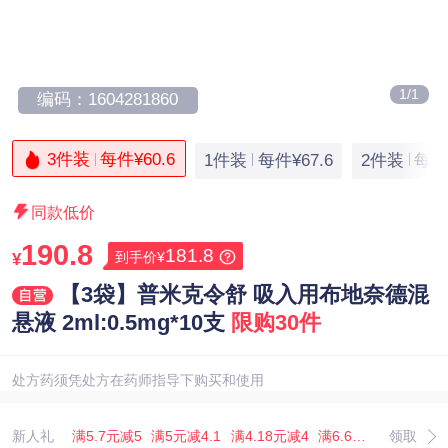
1/1
编码：1604281860
3件装
每件¥60.6
1件装
每件¥67.6
2件装
每件¥
同款低价
190.8
181.8
到手价¥
¥
【3袋】普米克令舒 吸入用布地奈德混
悬液 2ml:0.5mg*10支
限购30件
处方药须凭处方在药师指导下购买和使用
新人礼
满5.7元减5
满5元减4.1
满4.18元减4
满6.67元减5.07
领取
满3