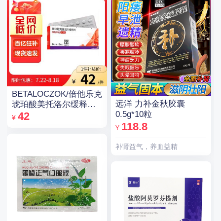
BETALOCZOK/倍他乐克
远洋 力补金秋胶囊
琥珀酸美托洛尔缓释片
0.5g*10粒
47.5mg*14片*2板
42
¥
118.8
¥
补肾益气，养血益精