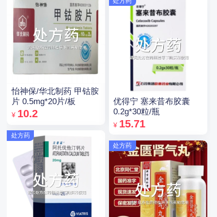
处方药
怡神保/华北制药 甲钴胺
优得宁 塞来昔布胶囊
片 0.5mg*20片/板
0.2g*30粒/瓶
10.2
¥
15.71
¥
处方药
处方药