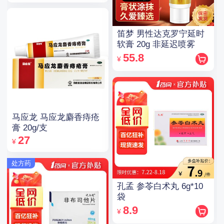
笛梦 男性达克罗宁延时
软膏 20g 非延迟喷雾
55.8
¥
马应龙 马应龙麝香痔疮
膏 20g/支
27
¥
处方药
孔孟 参苓白术丸 6g*10
袋
8.9
¥