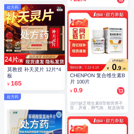
处方药
莫教授 补天灵片 12片*4
CHENPON 复合维生素B
板
片 100片
165
¥
0.9
¥
处方药
治疗缺乏维生素B导致营养不
良，厌食，脚气病，糙皮病等