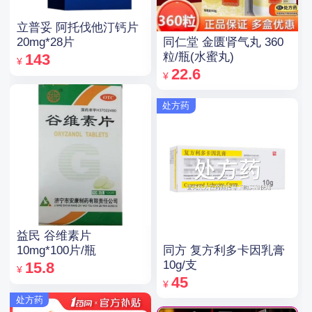
立普妥 阿托伐他汀钙片
同仁堂 金匮肾气丸 360
20mg*28片
粒/瓶(水蜜丸)
143
¥
22.6
¥
处方药
益民 谷维素片
同方 复方利多卡因乳膏
10mg*100片/瓶
10g/支
15.8
¥
45
¥
处方药