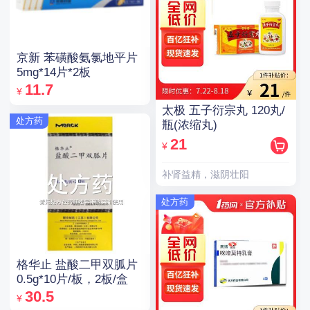
京新 苯磺酸氨氯地平片
5mg*14片*2板
11.7
¥
太极 五子衍宗丸 120丸/
处方药
瓶(浓缩丸)
21
¥
补肾益精，滋阴壮阳
处方药
格华止 盐酸二甲双胍片
0.5g*10片/板，2板/盒
30.5
¥