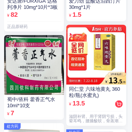
安达唐/FORXIGA 达格
爱力劲 盐酸达泊西汀片
列净片 10mg*10片*3板
30mg*1片
82
1.5
¥
¥
正品原研药
同仁堂 六味地黄丸 360
粒/瓶(水蜜丸)
蜀中/依科 藿香正气水
13.5
¥
10ml*10支
7
¥
滋阴补肾。用于肾阴亏损，头
晕耳鸣，腰膝酸软，骨蒸潮
热，盗汗遗精。
处方药