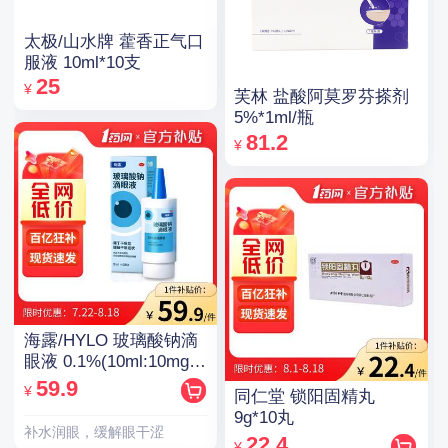
太极/山水牌 藿香正气口
服液 10ml*10支
25
¥
芙林 盐酸阿莫罗芬搽剂
5%*1ml/瓶
81.2
¥
海露/HYLO 玻璃酸钠滴
眼液 0.1%(10ml:10mg)/
支(OTC)
59.9
¥
同仁堂 锁阳固精丸
9g*10丸
补水润眼，缓解眼干涩
22.4
¥