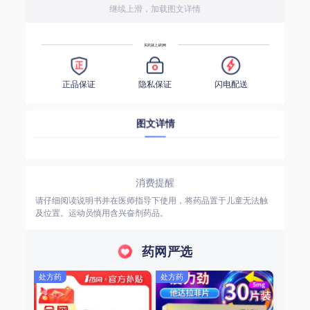
继续上滑，加载图文详情
买药就上1药网
正品保证
隐私保证
闪电配送
图文详情
消费提醒
请仔细阅读说明书并在医师指导下使用，将药品置于儿童无法触
及位置。运动员慎用含兴奋剂药品。
药网严选
处方药
处方药