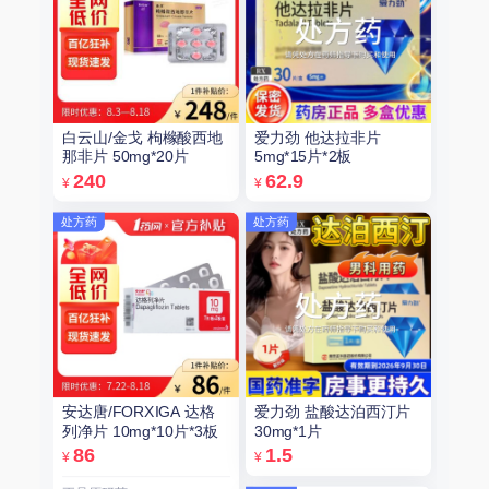
白云山/金戈 枸橼酸西地
爱力劲 他达拉非片
那非片 50mg*20片
5mg*15片*2板
240
62.9
¥
¥
处方药
处方药
安达唐/FORXIGA 达格
爱力劲 盐酸达泊西汀片
列净片 10mg*10片*3板
30mg*1片
86
1.5
¥
¥