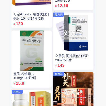
10ml*10支
12.16
¥
可定/Crestor 瑞舒伐他汀
处方药
钙片 10mg*14片*2板
120
¥
立普妥 阿托伐他汀钙片
20mg*28片
143
¥
益民 谷维素片
处方药
10mg*100片/瓶
15.8
¥
处方药