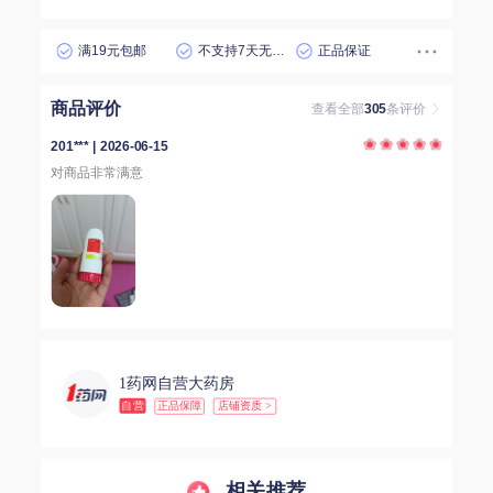
满19元包邮
不支持7天无理由退货
正品保证
商品评价
查看全部
305
条评价
201*** | 2026-06-15
对商品非常满意
1药网自营大药房
自营
正品保障
店铺资质 >
相关推荐