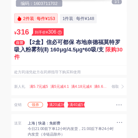
1/1
编码：1603711702
2件装
每件¥153
1件装
每件¥148
316
306
到手价¥
¥
【2盒】信必可都保 布地奈德福莫特罗
吸入粉雾剂(Ⅱ) 160μg/4.5μg*60吸/支
限购30
件
处方药须凭处方在药师指导下购买和使用
新人礼
满5.7元减5
满5元减4.1
满4.18元减4
满6.67元减5.07
领取
满3.8元减
领券
促销
满20减3
满40减5
送至
上海
| 快递：免邮费
今日21:00前下单12小时内发货，21:00后下单24小时
内发货（冷链品除外）