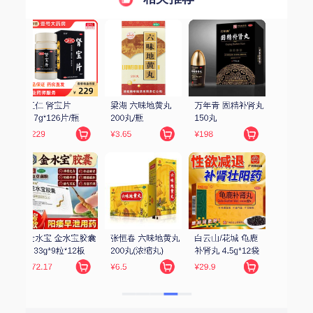
精补肾丸 
城 龟鹿
g*12袋