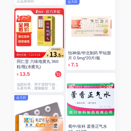
正品原研药
处方药
怡神保/华北制药 甲钴胺
片 0.5mg*20片/板
同仁堂 六味地黄丸 360
7.1
¥
粒/瓶(水蜜丸)
13.5
¥
滋阴补肾。用于肾阴亏损，
头晕耳鸣，腰膝酸软，骨蒸
潮热，盗汗遗精。
处方药
蜀中/依科 藿香正气水