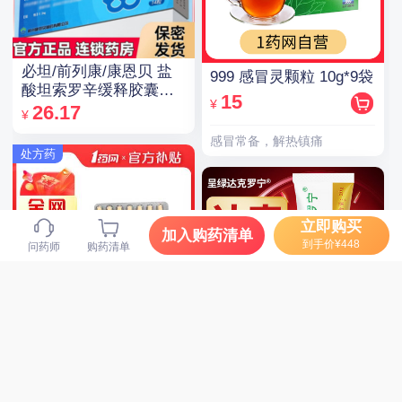
必坦/前列康/康恩贝 盐
999 感冒灵颗粒 10g*9袋
酸坦索罗辛缓释胶囊
15
¥
0.2mg*14粒/盒
26.17
¥
感冒常备，解热镇痛
处方药
立即购买
加入购药清单
到手价¥448
问药师
购药清单
诺欣妥 沙库巴曲缬沙坦
钠片 100mg*28片
笛梦 男性达克罗宁延时
76
软膏 20g 非延迟喷雾
¥