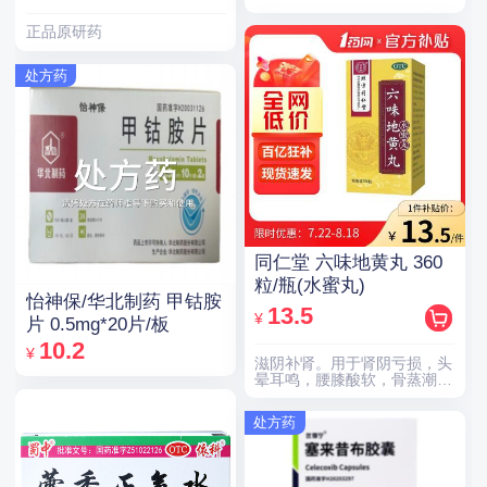
正品原研药
处方药
同仁堂 六味地黄丸 360
粒/瓶(水蜜丸)
怡神保/华北制药 甲钴胺
13.5
¥
片 0.5mg*20片/板
10.2
¥
滋阴补肾。用于肾阴亏损，头
晕耳鸣，腰膝酸软，骨蒸潮
热，盗汗遗精。
处方药