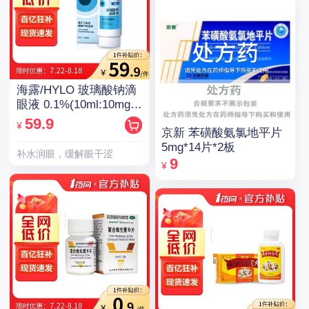
海露/HYLO 玻璃酸钠滴
眼液 0.1%(10ml:10mg)/
支(OTC)
59.9
¥
京新 苯磺酸氨氯地平片
5mg*14片*2板
补水润眼，缓解眼干涩
9
¥