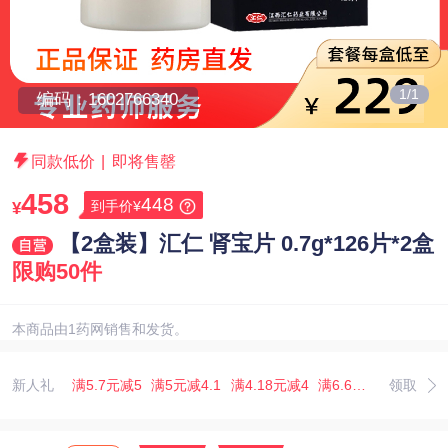
1/1
编码：1602766340
同款低价
|
即将售罄
458
448
到手价¥
¥
【2盒装】汇仁 肾宝片 0.7g*126片*2盒
限购50件
本商品由1药网销售和发货。
新人礼
满5.7元减5
满5元减4.1
满4.18元减4
满6.67元减5.07
领取
满3