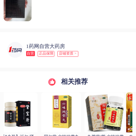
1药网自营大药房
自营
正品保障
店铺资质 >
相关推荐