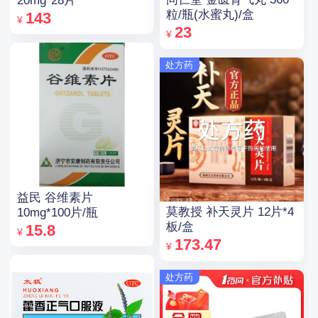
20mg*28片
粒/瓶(水蜜丸)/盒
143
¥
23
¥
处方药
益民 谷维素片
莫教授 补天灵片 12片*4
10mg*100片/瓶
板/盒
15.8
¥
173.47
¥
处方药