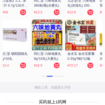
黄
白云山/花城 龟鹿补
万年青 固精补肾丸 
汇仁 肾宝片 
肾丸 4.5g*12袋
150丸
0.7g*126片/瓶
¥29.9
¥198
¥229
 
张恒春 六味地黄丸 
同仁堂 知柏地黄丸 
九芝堂/芝 补中益气
200丸(浓缩丸)
360粒/瓶(水蜜丸)
丸(浓缩丸) 200丸/
瓶
¥6.5
¥14.9
¥9.9
继续上滑，加载图文详情
买药就上1药网