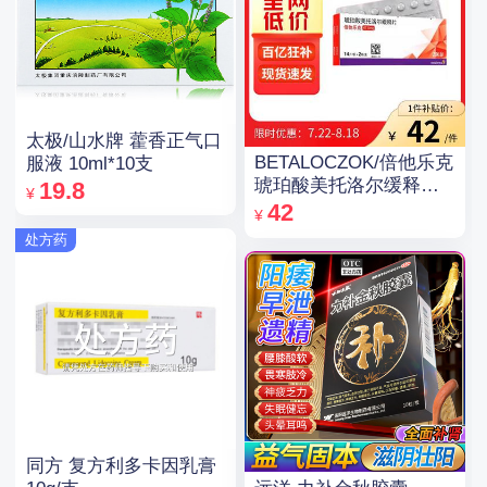
太极/山水牌 藿香正气口
BETALOCZOK/倍他乐克
服液 10ml*10支
琥珀酸美托洛尔缓释片
19.8
¥
47.5mg*14片*2板
42
¥
处方药
同方 复方利多卡因乳膏