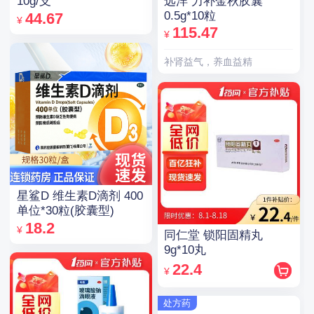
远洋 力补金秋胶囊
10g/支
0.5g*10粒
44.67
¥
115.47
¥
补肾益气，养血益精
星鲨D 维生素D滴剂 400
单位*30粒(胶囊型)
18.2
¥
同仁堂 锁阳固精丸
9g*10丸
22.4
¥
处方药