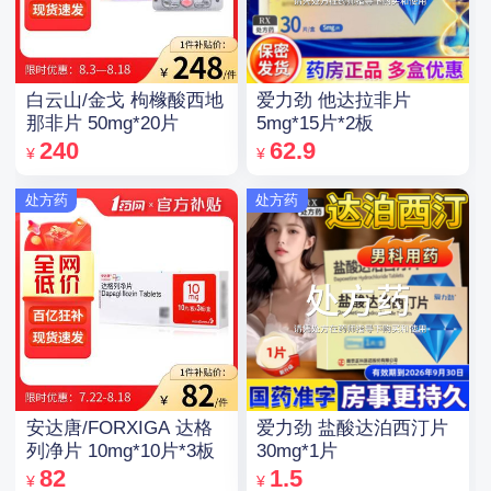
白云山/金戈 枸橼酸西地
爱力劲 他达拉非片
那非片 50mg*20片
5mg*15片*2板
240
62.9
¥
¥
处方药
处方药
安达唐/FORXIGA 达格
爱力劲 盐酸达泊西汀片
列净片 10mg*10片*3板
30mg*1片
82
1.5
¥
¥