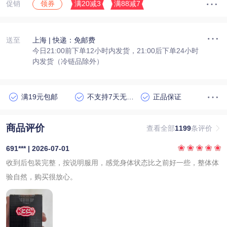
促销
满20减3
满88减7
领券
送至
上海
| 快递：免邮费
今日21:00前下单12小时内发货，21:00后下单24小时
内发货（冷链品除外）
满19元包邮
不支持7天无理由退货
正品保证
商品评价
查看全部
1199
条评价
691*** | 2026-07-01
收到后包装完整，按说明服用，感觉身体状态比之前好一些，整体体
验自然，购买很放心。