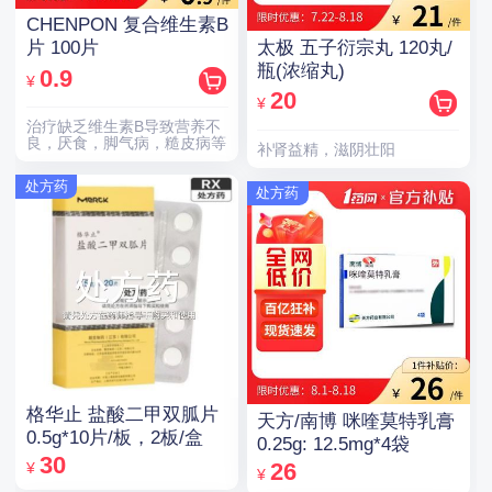
CHENPON 复合维生素B
太极 五子衍宗丸 120丸/
片 100片
瓶(浓缩丸)
0.9
¥
20
¥
治疗缺乏维生素B导致营养不
良，厌食，脚气病，糙皮病等
补肾益精，滋阴壮阳
处方药
处方药
格华止 盐酸二甲双胍片
天方/南博 咪喹莫特乳膏
0.5g*10片/板，2板/盒
0.25g: 12.5mg*4袋
30
26
¥
¥