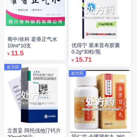
蜀中/依科 藿香正气水
优得宁 塞来昔布胶囊
10ml*10支
0.2g*30粒/瓶
11.5
¥
15.71
¥
处方药
处方药
立普妥 阿托伐他汀钙片
同仁堂 金匮肾气丸 360