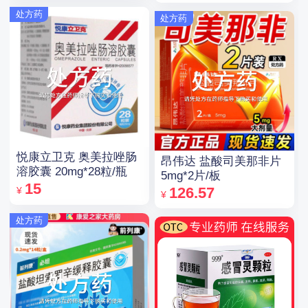
处方药
处方药
悦康立卫克 奥美拉唑肠
昂伟达 盐酸司美那非片
溶胶囊 20mg*28粒/瓶
5mg*2片/板
15
126.57
¥
¥
处方药