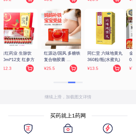
 
金水宝 金水宝胶囊 
白云山/花城 龟鹿补
万年青 固精补肾丸 
0.33g*9粒*12板
肾丸 4.5g*12袋
150丸
¥72.17
¥29.9
¥198
继续上滑，加载图文详情
买药就上1药网