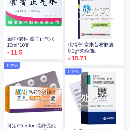
蜀中/依科 藿香正气水
优得宁 塞来昔布胶囊
10ml*10支
0.2g*30粒/瓶
11.5
¥
15.71
¥
处方药
处方药
可定/Crestor 瑞舒伐他