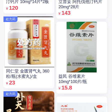
立普妥 阿托伐他汀钙片
汀钙片 10mg*14片*2板
20mg*28片
120
¥
143
¥
处方药
同仁堂 金匮肾气丸 360
益民 谷维素片
粒/瓶(水蜜丸)/盒
10mg*100片/瓶
23
¥
15.8
¥
处方药