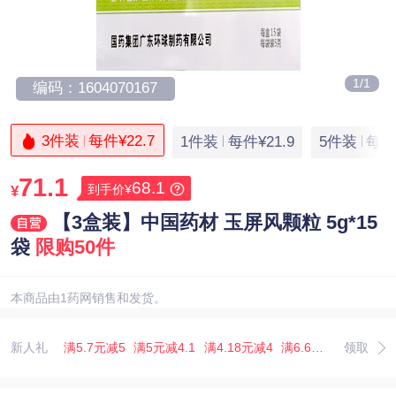
1/1
编码：1604070167
3件装
每件¥22.7
1件装
每件¥21.9
5件装
每件
71.1
68.1
到手价¥
¥
【3盒装】中国药材 玉屏风颗粒 5g*15
袋
限购50件
本商品由1药网销售和发货。
新人礼
满5.7元减5
满5元减4.1
满4.18元减4
满6.67元减5.07
领取
满3