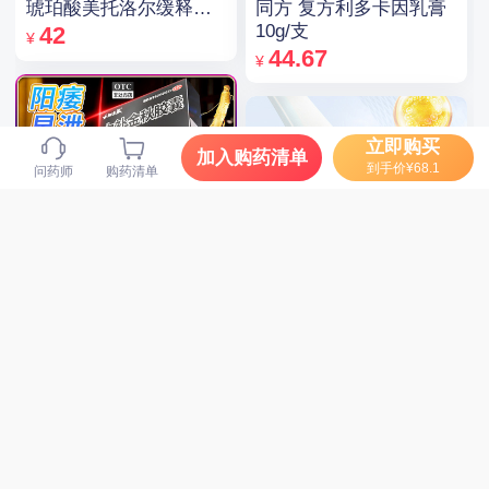
同方 复方利多卡因乳膏
琥珀酸美托洛尔缓释片
10g/支
47.5mg*14片*2板
42
¥
44.67
¥
立即购买
加入购药清单
到手价¥68.1
问药师
购药清单
远洋 力补金秋胶囊
星鲨D 维生素D滴剂 400
0.5g*10粒
单位*30粒(胶囊型)
115.47
¥
18.2
¥
补肾益气，养血益精