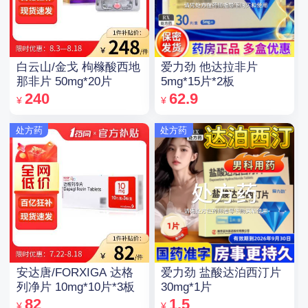
白云山/金戈 枸橼酸西地
爱力劲 他达拉非片
那非片 50mg*20片
5mg*15片*2板
240
62.9
¥
¥
处方药
处方药
安达唐/FORXIGA 达格
爱力劲 盐酸达泊西汀片
列净片 10mg*10片*3板
30mg*1片
82
1.5
¥
¥