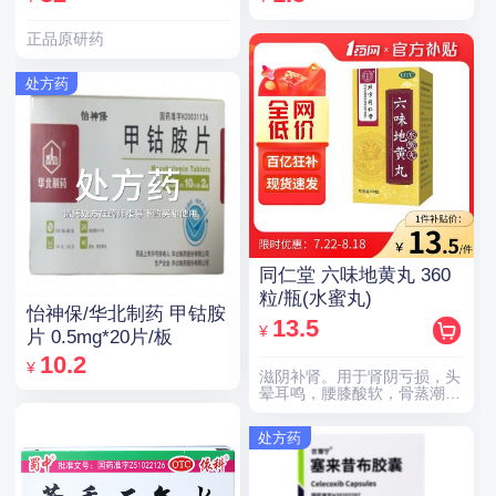
正品原研药
处方药
同仁堂 六味地黄丸 360
粒/瓶(水蜜丸)
怡神保/华北制药 甲钴胺
13.5
¥
片 0.5mg*20片/板
10.2
¥
滋阴补肾。用于肾阴亏损，头
晕耳鸣，腰膝酸软，骨蒸潮
热，盗汗遗精。
处方药