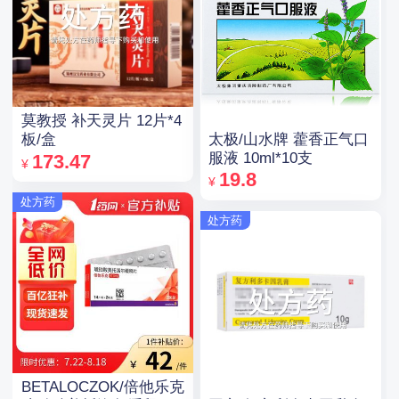
莫教授 补天灵片 12片*4
太极/山水牌 藿香正气口
板/盒
服液 10ml*10支
173.47
¥
19.8
¥
处方药
处方药
BETALOCZOK/倍他乐克