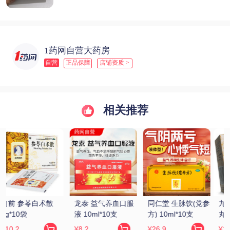
1药网自营大药房
自营
正品保障
店铺资质 >
相关推荐
参
九芝堂/芝 六味地黄
同仁堂 锁阳固精丸 
同仁堂 六味地黄丸 
丸(浓缩丸) 200丸/
9g*10丸
9g*10丸(大蜜丸)
瓶
¥12.8
¥22.4
¥16.9