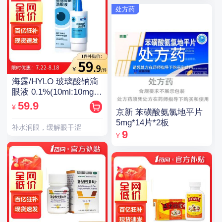
处方药
海露/HYLO 玻璃酸钠滴
眼液 0.1%(10ml:10mg)/
支(OTC)
59.9
¥
京新 苯磺酸氨氯地平片
5mg*14片*2板
补水润眼，缓解眼干涩
9
¥