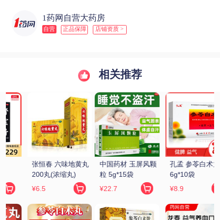
1药网自营大药房
自营
正品保障
店铺资质 >
相关推荐
 
中国药材 玉屏风颗
孔孟 参苓白术丸 
叶真堂 生脉饮(党参
粒 5g*15袋
6g*10袋
方) 10ml*10支
¥22.7
¥8.9
¥3.5