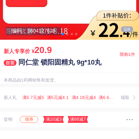
1/4
编码：1604127628
20.9
新人专享价
¥
限购1件
同仁堂 锁阳固精丸 9g*10丸
本商品由1药网销售和发货。
新人礼
满5.7元减5
满5元减4.1
满4.18元减4
满6.67元减5.07
领取
满3
促销
满20减3
满88减7
领券