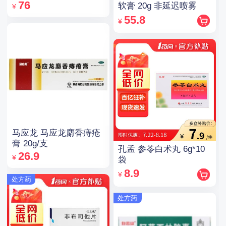
76
软膏 20g 非延迟喷雾
¥
55.8
¥
马应龙 马应龙麝香痔疮
膏 20g/支
孔孟 参苓白术丸 6g*10
26.9
¥
袋
8.9
¥
处方药
处方药