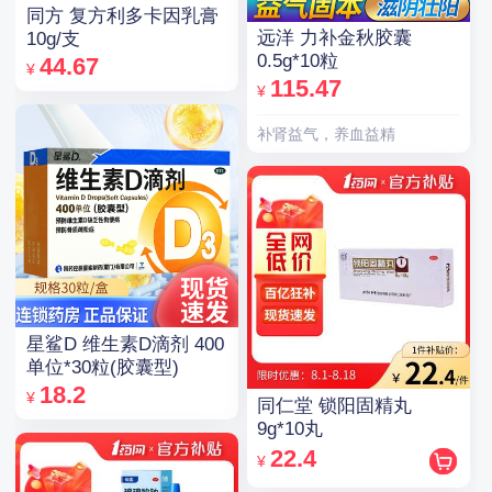
同方 复方利多卡因乳膏
远洋 力补金秋胶囊
10g/支
0.5g*10粒
44.67
¥
115.47
¥
补肾益气，养血益精
星鲨D 维生素D滴剂 400
单位*30粒(胶囊型)
18.2
¥
同仁堂 锁阳固精丸
9g*10丸
22.4
¥