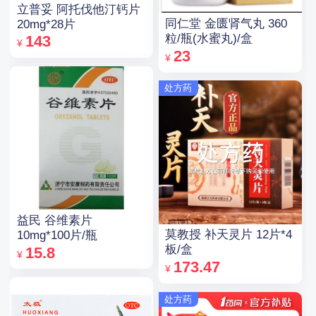
立普妥 阿托伐他汀钙片
同仁堂 金匮肾气丸 360
20mg*28片
粒/瓶(水蜜丸)/盒
143
¥
23
¥
处方药
益民 谷维素片
莫教授 补天灵片 12片*4
10mg*100片/瓶
板/盒
15.8
¥
173.47
¥
处方药