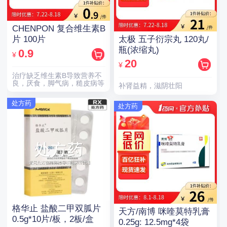
CHENPON 复合维生素B
太极 五子衍宗丸 120丸/
片 100片
瓶(浓缩丸)
0.9
¥
20
¥
治疗缺乏维生素B导致营养不
良，厌食，脚气病，糙皮病等
补肾益精，滋阴壮阳
处方药
处方药
格华止 盐酸二甲双胍片
天方/南博 咪喹莫特乳膏
0.5g*10片/板，2板/盒
0.25g: 12.5mg*4袋