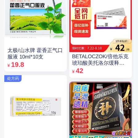
太极/山水牌 藿香正气口
BETALOCZOK/倍他乐克
服液 10ml*10支
琥珀酸美托洛尔缓释片
19.8
¥
47.5mg*14片*2板
42
¥
处方药