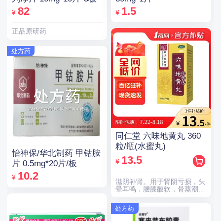
82
1.5
¥
¥
正品原研药
处方药
同仁堂 六味地黄丸 360
粒/瓶(水蜜丸)
怡神保/华北制药 甲钴胺
13.5
¥
片 0.5mg*20片/板
10.2
¥
滋阴补肾。用于肾阴亏损，头
晕耳鸣，腰膝酸软，骨蒸潮
热，盗汗遗精。
处方药