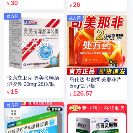
30
26
¥
¥
处方药
处方药
悦康立卫克 奥美拉唑肠
昂伟达 盐酸司美那非片
溶胶囊 20mg*28粒/瓶
5mg*2片/板
15
126.57
¥
¥
处方药