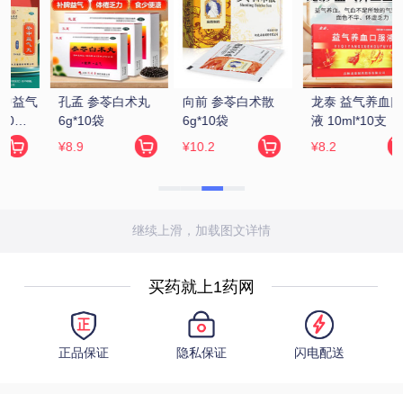
向前 参苓白术散 
龙泰 益气养血口服
同仁堂 生脉饮(党参
6g*10袋
液 10ml*10支
方) 10ml*10支
¥10.2
¥8.2
¥26.9
继续上滑，加载图文详情
买药就上1药网
正品保证
隐私保证
闪电配送