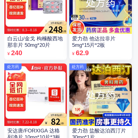
白云山/金戈 枸橼酸西地
爱力劲 他达拉非片
那非片 50mg*20片
5mg*15片*2板
240
62.9
¥
¥
处方药
处方药
安达唐/FORXIGA 达格
爱力劲 盐酸达泊西汀片
列净片 10mg*10片*3板
30mg*1片