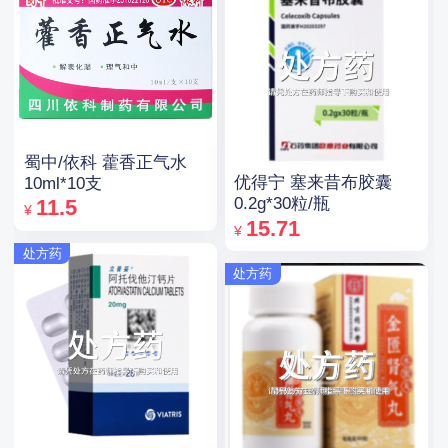
蜀中/依科 藿香正气水
优得宁 塞来昔布胶囊
10ml*10支
0.2g*30粒/瓶
11.5
¥
15.71
¥
处方药
处方药