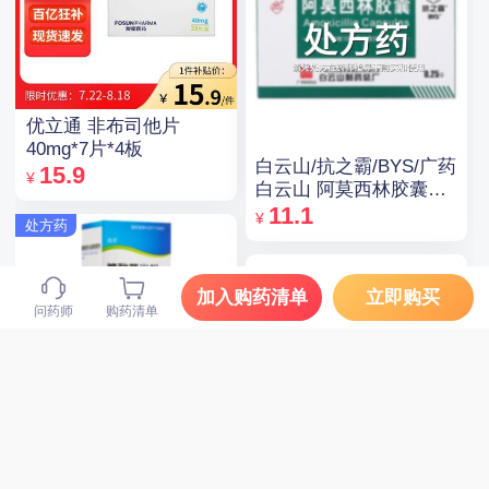
优立通 非布司他片
40mg*7片*4板
白云山/抗之霸/BYS/广药
15.9
¥
白云山 阿莫西林胶囊
0.25g*10粒*5板
11.1
¥
处方药
加入购药清单
立即购买
问药师
购药清单
逸青 糠酸莫米松鼻喷雾
剂 50μg*60揿/瓶