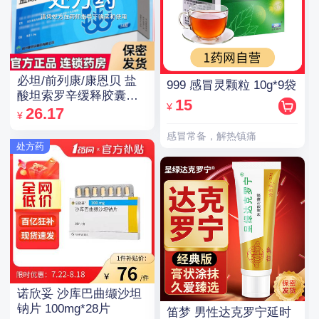
必坦/前列康/康恩贝 盐
999 感冒灵颗粒 10g*9袋
酸坦索罗辛缓释胶囊
15
¥
0.2mg*14粒/盒
26.17
¥
感冒常备，解热镇痛
处方药
诺欣妥 沙库巴曲缬沙坦
钠片 100mg*28片
笛梦 男性达克罗宁延时