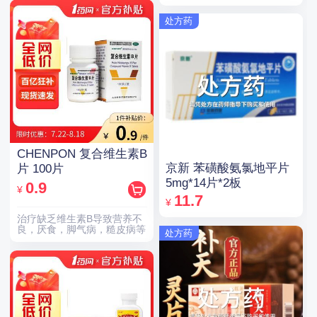
处方药
CHENPON 复合维生素B
京新 苯磺酸氨氯地平片
片 100片
5mg*14片*2板
0.9
¥
11.7
¥
治疗缺乏维生素B导致营养不
良，厌食，脚气病，糙皮病等
处方药