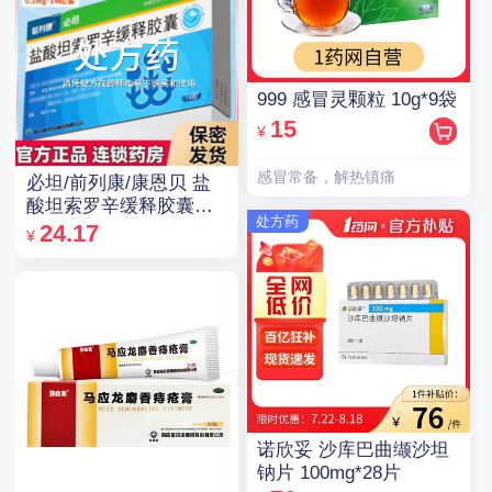
999 感冒灵颗粒 10g*9袋
15
¥
感冒常备，解热镇痛
必坦/前列康/康恩贝 盐
酸坦索罗辛缓释胶囊
处方药
0.2mg*14粒/盒
24.17
¥
诺欣妥 沙库巴曲缬沙坦
钠片 100mg*28片