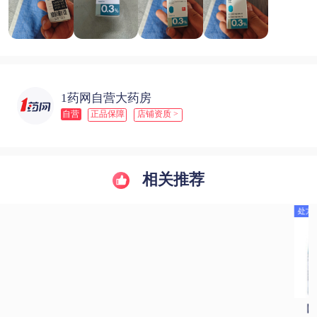
1药网自营大药房
自营
正品保障
店铺资质 >
相关推荐
处方药
【3盒装】爱丽 玻
苏春/乐珠制药 珍珠
海露/HYLO 玻璃酸