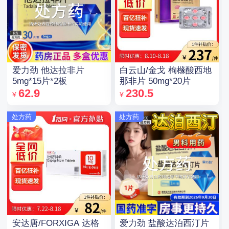
爱力劲 他达拉非片
白云山/金戈 枸橼酸西地
5mg*15片*2板
那非片 50mg*20片
62.9
230.5
¥
¥
处方药
处方药
安达唐/FORXIGA 达格
爱力劲 盐酸达泊西汀片