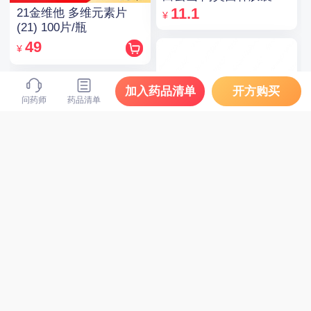
0.25g*10粒*5板
11.1
21金维他 多维元素片
¥
(21) 100片/瓶
49
¥
处方药
加入药品清单
开方购买
问药师
药品清单
百多邦 莫匹罗星软膏
2%（15g:0.3g）
38
¥
迪根 双氯芬酸钠缓释片
0.1g*12片
12
¥
查看更多