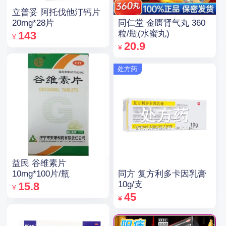
立普妥 阿托伐他汀钙片
同仁堂 金匮肾气丸 360
20mg*28片
粒/瓶(水蜜丸)
143
¥
20.9
¥
处方药
益民 谷维素片
同方 复方利多卡因乳膏
10mg*100片/瓶
10g/支
15.8
¥
45
¥