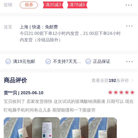
促销
满20减3
满78减6
领券
送至
上海
| 快递：免邮费
今日21:00前下单12小时内发货，21:00后下单24小时
内发货（冷链品除外）
满19元包邮
不支持7天无理由退货
正品保证
商品评价
查看全部
192
条评价
货***贝 | 2025-06-10
宝贝收到了 卖家发货很快 这次试试的玻璃酸钠滴眼液 日期可以 现在
盯电脑手机时间有点儿多 期望能缓和一下眼疲劳