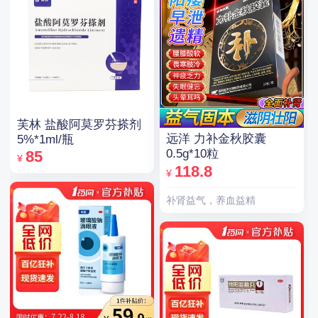
芙林 盐酸阿莫罗芬搽剂
远洋 力补金秋胶囊
5%*1ml/瓶
0.5g*10粒
85
¥
118.8
¥
补肾益气，养血益精