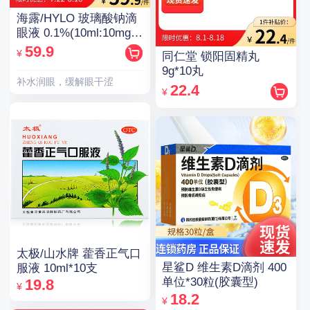
海露/HYLO 玻璃酸钠滴
眼液 0.1%(10ml:10mg)/
支(OTC)
59.9
¥
同仁堂 锁阳固精丸
9g*10丸
补水润眼，缓解眼干涩
22.4
¥
太极/山水牌 藿香正气口
星鲨D 维生素D滴剂 400
服液 10ml*10支
单位*30粒(胶囊型)
19.8
¥
18.2
¥