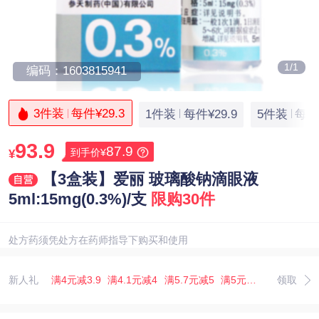
1/1
编码：1603815941
3件装
每件¥29.3
1件装
每件¥29.9
5件装
每件¥
93.9
87.9
到手价¥
¥
【3盒装】爱丽 玻璃酸钠滴眼液
5ml:15mg(0.3%)/支
限购30件
处方药须凭处方在药师指导下购买和使用
新人礼
满4元减3.9
满4.1元减4
满5.7元减5
满5元减4.1
领取
满4.18