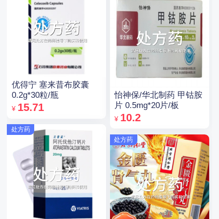
优得宁 塞来昔布胶囊
怡神保/华北制药 甲钴胺
0.2g*30粒/瓶
片 0.5mg*20片/板
15.71
¥
10.2
¥
处方药
处方药