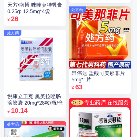
天方/南博 咪喹莫特乳膏
处方药
0.25g: 12.5mg*4袋
26
¥
处方药
昂伟达 盐酸司美那非片
5mg*1片
63
¥
悦康立卫克 奥美拉唑肠
溶胶囊 20mg*28粒/瓶/盒
10.14
¥
处方药