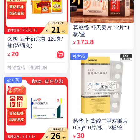
莫教授 补天灵片 12片*4
板/盒
太极 五子衍宗丸 120丸/
173.8
¥
瓶(浓缩丸)
20
¥
处方药
补肾益精，滋阴壮阳
处方药
格华止 盐酸二甲双胍片
0.5g*10片/板，2板/盒
30
¥