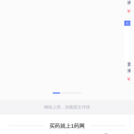
璃酸钠滴眼液 
明目滴眼液 8ml/支
钠滴眼液 0.1%
5ml:15mg(0.3%)/
(10ml:10mg)/支
¥93.9
¥0.9
¥59.9
支
(OTC)
处方药
处方药
爱丽 玻璃酸钠滴眼
爱丽 玻璃酸钠滴眼
润洁/博士伦 萘敏维
液 
液 5ml:5mg(0.1%)/
滴眼液 10ml/支
5ml:15mg(0.3%)/
支
¥29.3
¥22.9
¥15.1
支
继续上滑，加载图文详情
买药就上1药网