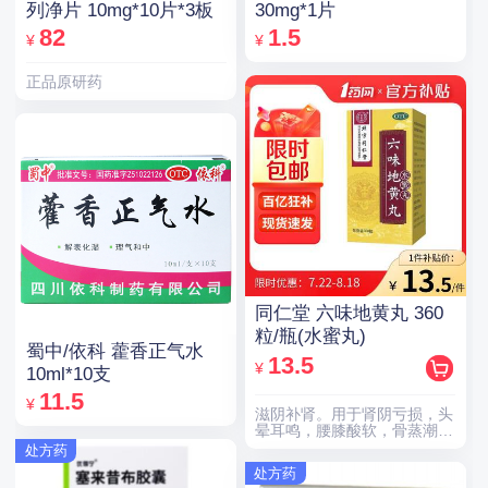
列净片 10mg*10片*3板
30mg*1片
82
1.5
¥
¥
正品原研药
同仁堂 六味地黄丸 360
粒/瓶(水蜜丸)
蜀中/依科 藿香正气水
13.5
¥
10ml*10支
11.5
¥
滋阴补肾。用于肾阴亏损，头
晕耳鸣，腰膝酸软，骨蒸潮
热，盗汗遗精。
处方药
处方药