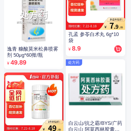
孔孟 参苓白术丸 6g*10
袋
8.9
逸青 糠酸莫米松鼻喷雾
¥
剂 50μg*60揿/瓶
49.89
处方药
¥
白云山/抗之霸/BYS/广药
白云山 阿莫西林胶囊