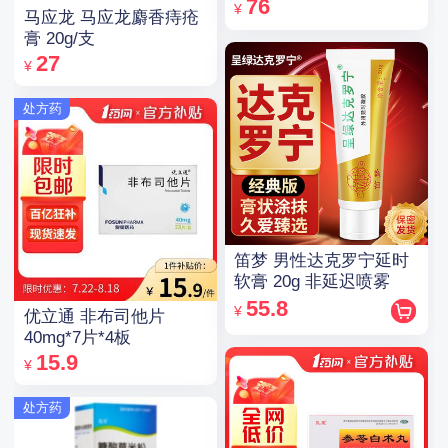
76
¥
马应龙 马应龙麝香痔疮
膏 20g/支
27
¥
处方药
笛梦 男性达克罗宁延时
软膏 20g 非延迟喷雾
55.8
¥
优立通 非布司他片
40mg*7片*4板
15.9
¥
处方药