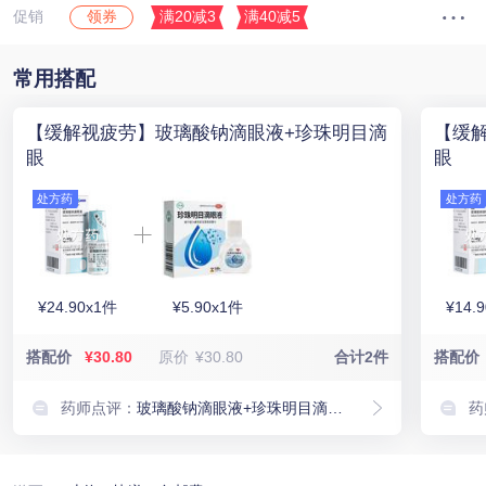
促销
满20减3
满40减5
领券
常用搭配
【缓解视疲劳】玻璃酸钠滴眼液+珍珠明目滴
【缓
眼
眼
处方药
处方药
¥24.90x1件
¥5.90x1件
¥14.
搭配价
¥30.80
原价
¥30.80
合计2件
搭配价
药师点评：
玻璃酸钠滴眼液+珍珠明目滴眼，主要用于治疗干眼症，滋润眼睛、缓解眼部干涩、异物感等不适症状
药