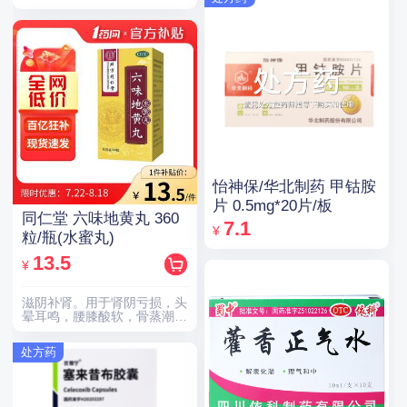
怡神保/华北制药 甲钴胺
片 0.5mg*20片/板
同仁堂 六味地黄丸 360
7.1
¥
粒/瓶(水蜜丸)
13.5
¥
滋阴补肾。用于肾阴亏损，头
晕耳鸣，腰膝酸软，骨蒸潮
热，盗汗遗精。
处方药