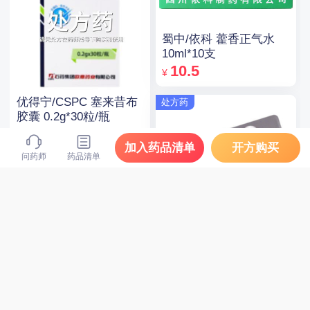
蜀中/依科 藿香正气水
10ml*10支
10.5
¥
优得宁/CSPC 塞来昔布
处方药
胶囊 0.2g*30粒/瓶
14
¥
加入药品清单
开方购买
问药师
药品清单
处方药
可定/Crestor 瑞舒伐他
汀钙片 10mg*14片*2板
120
¥
立普妥 阿托伐他汀钙片
处方药