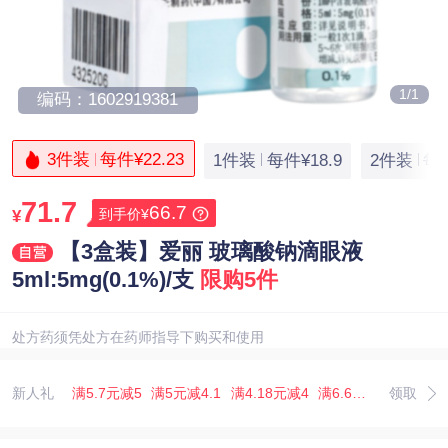
1/1
编码：1602919381
3件装
每件¥22.23
1件装
每件¥18.9
2件装
每件
71.7
66.7
到手价¥
¥
【3盒装】爱丽 玻璃酸钠滴眼液
5ml:5mg(0.1%)/支
限购5件
处方药须凭处方在药师指导下购买和使用
新人礼
满5.7元减5
满5元减4.1
满4.18元减4
满6.67元减5.07
领取
满3