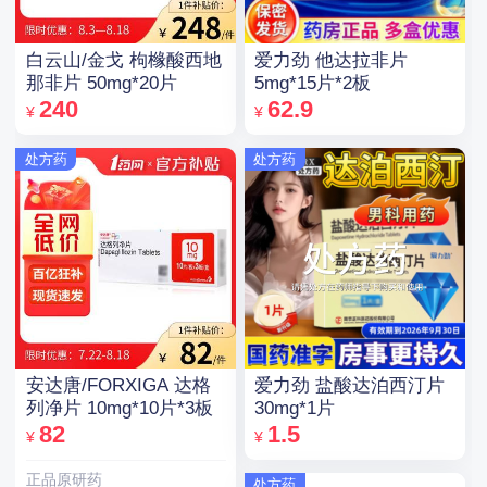
白云山/金戈 枸橼酸西地
爱力劲 他达拉非片
那非片 50mg*20片
5mg*15片*2板
240
62.9
¥
¥
处方药
处方药
安达唐/FORXIGA 达格
爱力劲 盐酸达泊西汀片
列净片 10mg*10片*3板
30mg*1片
82
1.5
¥
¥
正品原研药
处方药