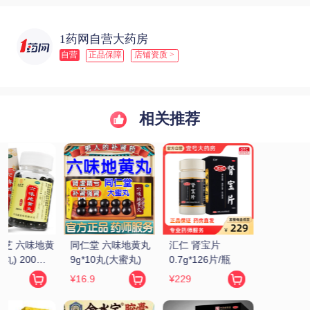
1药网自营大药房
自营
正品保障
店铺资质 >
相关推荐