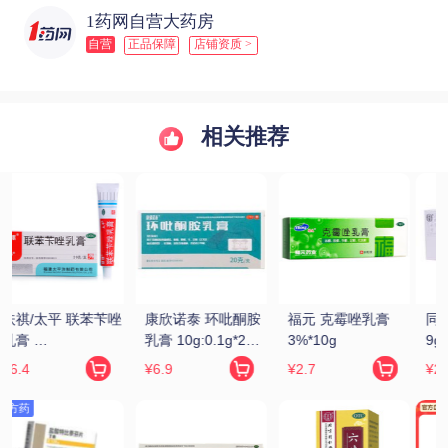
1药网自营大药房
自营
正品保障
店铺资质 >
相关推荐
同仁堂 锁阳固精丸 
九芝堂/芝 六味地黄
同仁堂 六味地黄丸 
9g*10丸
丸(浓缩丸) 200丸/
9g*10丸(大蜜丸)
瓶
¥22.4
¥12.8
¥16.9