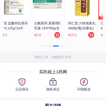
 
汇仁 肾宝片 
张恒春 六味地黄丸 
金水宝 金水宝胶囊 
0.7g*126片/瓶
200丸(浓缩丸)
0.33g*9粒*12板
¥229
¥6.5
¥72.17
继续上滑，加载图文详情
买药就上1药网
正品保证
隐私保证
闪电配送
图文详情