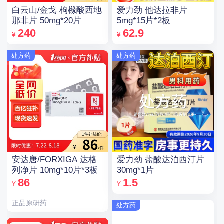
白云山/金戈 枸橼酸西地
爱力劲 他达拉非片
那非片 50mg*20片
5mg*15片*2板
240
62.9
¥
¥
处方药
处方药
安达唐/FORXIGA 达格
爱力劲 盐酸达泊西汀片
列净片 10mg*10片*3板
30mg*1片
86
1.5
¥
¥
正品原研药
处方药