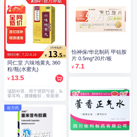
怡神保/华北制药 甲钴胺
片 0.5mg*20片/板
同仁堂 六味地黄丸 360
7.1
¥
粒/瓶(水蜜丸)
13.5
¥
滋阴补肾。用于肾阴亏损，头
晕耳鸣，腰膝酸软，骨蒸潮
热，盗汗遗精。
处方药