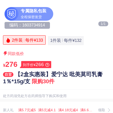
专属隐私包装
秘
全程保密发货
1/1
编码：1603734914
2件装
每件¥133
1件装
每件¥132
同款低价
276
266
到手价¥
¥
【2盒实惠装】爱宁达 吡美莫司乳膏
1％*15g/支
限购30件
处方药须凭处方在药师指导下购买和使用
新人礼
满5.7元减5
满5元减4.1
满4.18元减4
满6.67元减5.07
领取
满3