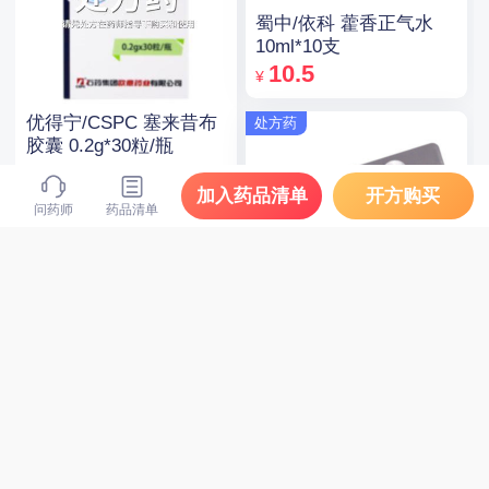
蜀中/依科 藿香正气水
10ml*10支
10.5
¥
优得宁/CSPC 塞来昔布
处方药
胶囊 0.2g*30粒/瓶
14
¥
加入药品清单
开方购买
问药师
药品清单
处方药
可定/Crestor 瑞舒伐他
汀钙片 10mg*14片*2板
120
¥
立普妥 阿托伐他汀钙片
处方药
20mg*28片