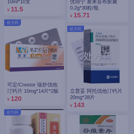
优得宁 塞来昔布胶囊
10ml*10支
0.2g*30粒/瓶
11.5
¥
15.71
¥
处方药
处方药
可定/Crestor 瑞舒伐他
立普妥 阿托伐他汀钙片
汀钙片 10mg*14片*2板
20mg*28片
120
¥
143
¥
处方药