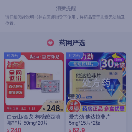
消费提醒
请仔细阅读说明书并在医师指导下使用，将药品置于儿童无法触及
位置。
药网严选
处方药
处方药
白云山/金戈 枸橼酸西地
爱力劲 他达拉非片
那非片 50mg*20片
5mg*15片*2板
240
62.9
¥
¥