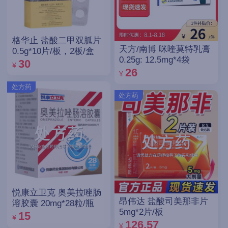
格华止 盐酸二甲双胍片
天方/南博 咪喹莫特乳膏
0.5g*10片/板，2板/盒
0.25g: 12.5mg*4袋
30
¥
26
¥
处方药
处方药
悦康立卫克 奥美拉唑肠
昂伟达 盐酸司美那非片
溶胶囊 20mg*28粒/瓶
5mg*2片/板
15
¥
126.57
¥