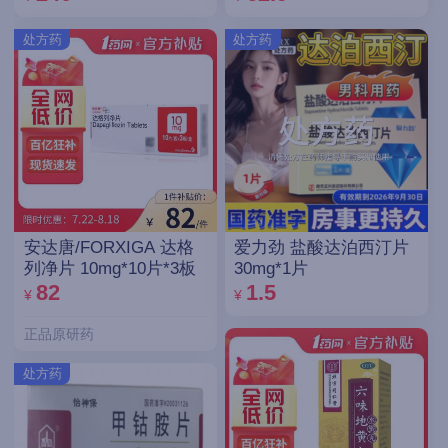
处方药
处方药
安达唐/FORXIGA 达格
爱力劲 盐酸达泊西汀片
列净片 10mg*10片*3板
30mg*1片
82
1.5
¥
¥
正品原研药
处方药