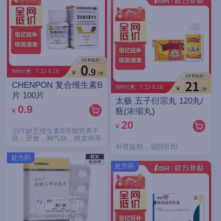
CHENPON 复合维生素B
片 100片
太极 五子衍宗丸 120丸/
0.9
¥
瓶(浓缩丸)
20
¥
治疗缺乏维生素B导致营养不
良，厌食，脚气病，糙皮病等
补肾益精，滋阴壮阳
处方药
处方药