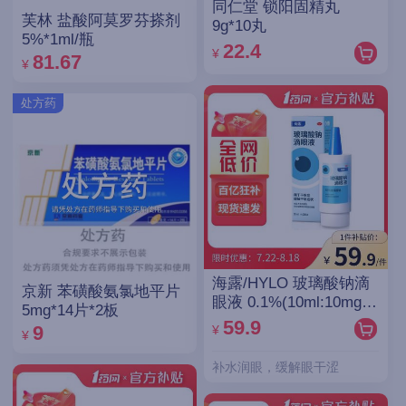
同仁堂 锁阳固精丸
芙林 盐酸阿莫罗芬搽剂
9g*10丸
5%*1ml/瓶
22.4
¥
81.67
¥
处方药
海露/HYLO 玻璃酸钠滴
京新 苯磺酸氨氯地平片
眼液 0.1%(10ml:10mg)/
5mg*14片*2板
支(OTC)
59.9
¥
9
¥
补水润眼，缓解眼干涩