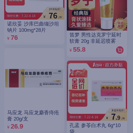
诺欣妥 沙库巴曲缬沙坦
钠片 100mg*28片
笛梦 男性达克罗宁延时
76
¥
软膏 20g 非延迟喷雾
55.8
¥
马应龙 马应龙麝香痔疮
膏 20g/支
孔孟 参苓白术丸 6g*10
26.9
¥
袋