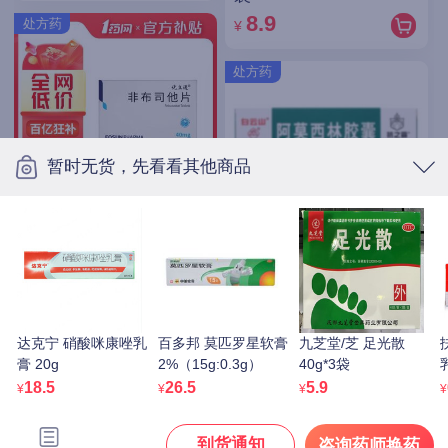
8.9
处方药
¥
处方药
暂时无货，先看看其他商品
优立通 非布司他片
40mg*7片*4板
15.9
白云山/抗之霸/BYS/广药
¥
白云山 阿莫西林胶囊
0.25g*10粒*5板
11.1
处方药
¥
达克宁 硝酸咪康唑乳
百多邦 莫匹罗星软膏
九芝堂/芝 足光散
膏 20g
2%（15g:0.3g）
40g*3袋
1
18.5
26.5
5.9
¥
¥
¥
¥
到货通知
咨询药师换药