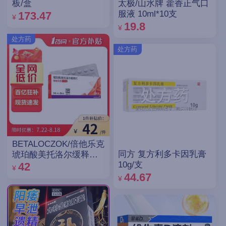
太极/山水牌 藿香正气口
板/盒
服液 10ml*10支
173.47
¥
19.8
¥
处方药
处方药
BETALOCZOK/倍他乐克
同方 复方利多卡因乳膏
琥珀酸美托洛尔缓释片
10g/支
47.5mg*14片*2板
42
¥
44.67
¥