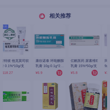
相关推荐
同仁堂 锁阳固精丸 
同仁堂 六味地黄丸 
金水宝 金水宝胶囊 
9g*10丸
9g*10丸(大蜜丸)
0.33g*9粒*12板
¥22.4
¥16.9
¥72.17