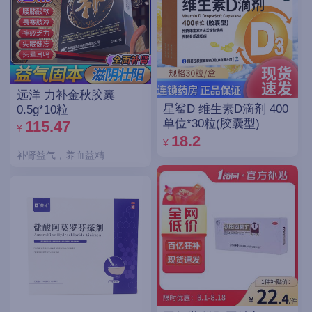
远洋 力补金秋胶囊
星鲨D 维生素D滴剂 400
0.5g*10粒
单位*30粒(胶囊型)
115.47
¥
18.2
¥
补肾益气，养血益精