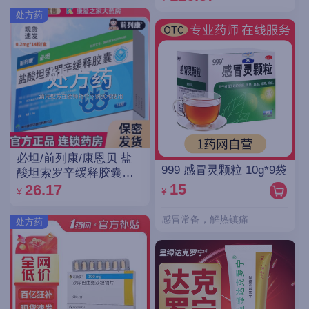
处方药
必坦/前列康/康恩贝 盐
999 感冒灵颗粒 10g*9袋
酸坦索罗辛缓释胶囊
0.2mg*14粒/盒
15
26.17
¥
¥
感冒常备，解热镇痛
处方药