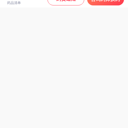
药品清单
逸青 糠酸莫米松鼻喷雾
剂 50μg*60揿/瓶
49.89
百多邦 莫匹罗星软膏
¥
2%（15g:0.3g）
35.67
¥
处方药
21金维他 多维元素片
(21) 100片/瓶
49
迪根 双氯芬酸钠缓释片
¥