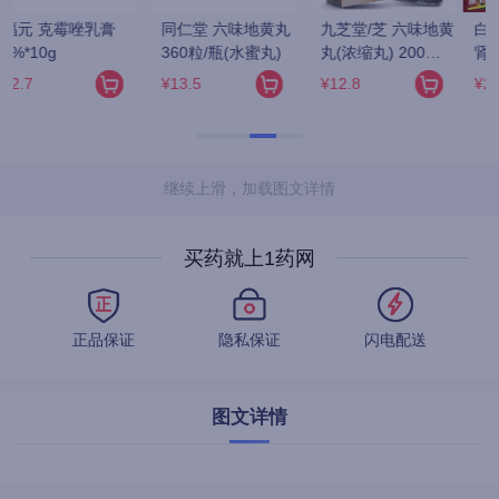
黄
白云山/花城 龟鹿补
万年青 固精补肾丸 
汇仁 肾宝片 
肾丸 4.5g*12袋
150丸
0.7g*126片/瓶
¥29.9
¥198
¥229
继续上滑，加载图文详情
买药就上1药网
正品保证
隐私保证
闪电配送
图文详情