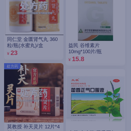
同仁堂 金匮肾气丸 360
益民 谷维素片
粒/瓶(水蜜丸)/盒
10mg*100片/瓶
23
¥
15.8
¥
处方药
莫教授 补天灵片 12片*4