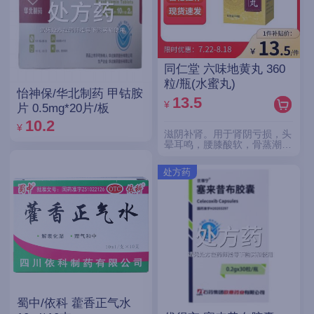
同仁堂 六味地黄丸 360
粒/瓶(水蜜丸)
怡神保/华北制药 甲钴胺
13.5
¥
片 0.5mg*20片/板
10.2
¥
滋阴补肾。用于肾阴亏损，头
晕耳鸣，腰膝酸软，骨蒸潮
热，盗汗遗精。
处方药
蜀中/依科 藿香正气水