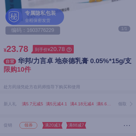
专属隐私包装
秘
全程保密发货
1/1
编码：1603776229
23.78
20.78
到手价¥
¥
华邦/力言卓 地奈德乳膏 0.05%*15g/支
限购10件
处方药须凭处方在药师指导下购买和使用
新人礼
满5.7元减5
满5元减4.1
满4.18元减4
满6.67元减5.07
领取
满3
促销
满20减3
满88减7
领券