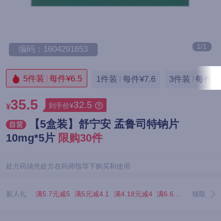
1/1
编码：1604291653
5件装
每件¥6.5
1件装
每件¥7.6
3件装
每件¥6
35.5
32.5
到手价¥
¥
【5盒装】舒宁安 孟鲁司特钠片
10mg*5片
限购30件
处方药须凭处方在药师指导下购买和使用
新人礼
满5.7元减5
满5元减4.1
满4.18元减4
满6.67元减5.07
领取
满3