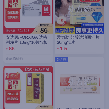
安达唐/FORXIGA 达格
爱力劲 盐酸达泊西汀片
列净片 10mg*10片*3板
30mg*1片
86
1.5
¥
¥
正品原研药
处方药