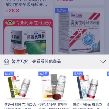
酸坦索罗辛缓释胶囊
0.2mg*14粒
28.8
处方药
¥
悦康立卫克 奥美拉唑肠
暂时无货，先看看其他商品
溶胶囊 20mg*28粒/瓶
15
999 感冒灵颗粒 10g*9袋
¥
处方药
处方药
处方药
15
¥
处方药
感冒常备，解热镇痛
信必可都保 布地奈德
倍择瑞/令畅 布地格
信必可/都保 布地奈