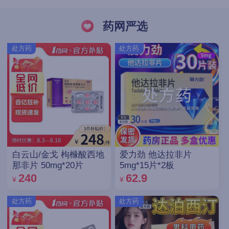
药网严选
处方药
处方药
白云山/金戈 枸橼酸西地
爱力劲 他达拉非片
那非片 50mg*20片
5mg*15片*2板
240
62.9
¥
¥
处方药
处方药