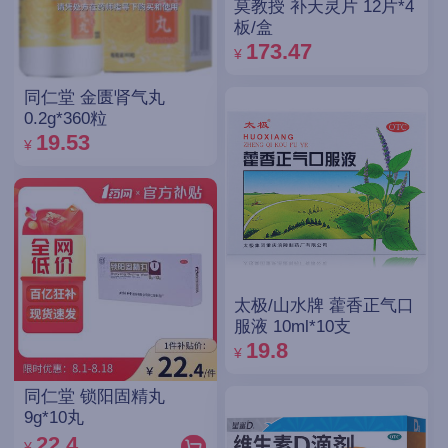
莫教授 补天灵片 12片*4
板/盒
173.47
¥
同仁堂 金匮肾气丸
0.2g*360粒
19.53
¥
太极/山水牌 藿香正气口
服液 10ml*10支
19.8
¥
同仁堂 锁阳固精丸
9g*10丸
22.4
¥