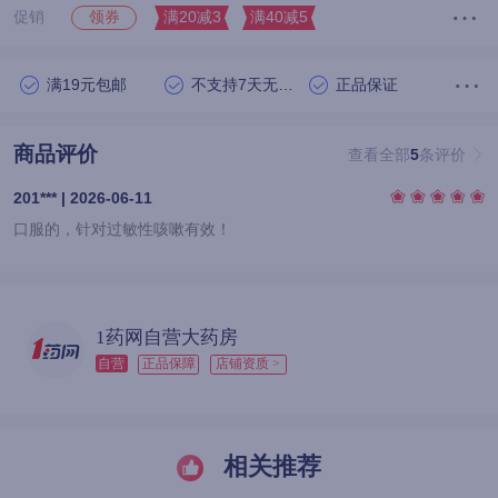
促销
满20减3
满40减5
领券
满19元包邮
不支持7天无理由退货
正品保证
商品评价
查看全部
5
条评价
201*** | 2026-06-11
口服的，针对过敏性咳嗽有效！
1药网自营大药房
自营
正品保障
店铺资质 >
相关推荐