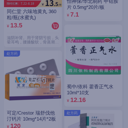
怡神保/华北制药 甲钴胺
片 0.5mg*20片/板
同仁堂 六味地黄丸 360
7.1
¥
粒/瓶(水蜜丸)
13.5
¥
滋阴补肾。用于肾阴亏损，头
晕耳鸣，腰膝酸软，骨蒸潮
热，盗汗遗精。
处方药
蜀中/依科 藿香正气水
10ml*10支
12.16
¥
可定/Crestor 瑞舒伐他
处方药
汀钙片 10mg*14片*2板
120
¥