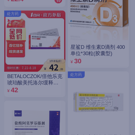
处方药
星鲨D 维生素D滴剂 400
单位*30粒(胶囊型)
30
¥
处方药
BETALOCZOK/倍他乐克
琥珀酸美托洛尔缓释片
47.5mg*14片*2板
42
¥