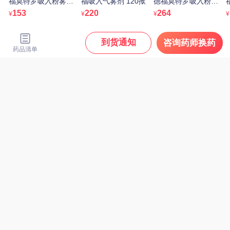
福莫特罗吸入粉雾剂
福吸入气雾剂 120揿
德福莫特罗吸入粉雾
(Ⅱ) 160μg/4.5μg*60
剂(Ⅱ) 320μg/9μg*60
(
153
220
264
¥
¥
¥
¥
吸/支
吸/支
到货通知
咨询药师换药
药品清单
诺欣妥 沙库巴曲缬沙坦
钠片 100mg*28片
76
¥
孔孟 参苓白术丸 6g*10
袋
8.9
¥
处方药
马应龙 马应龙麝香痔疮
膏 20g/支
26.9