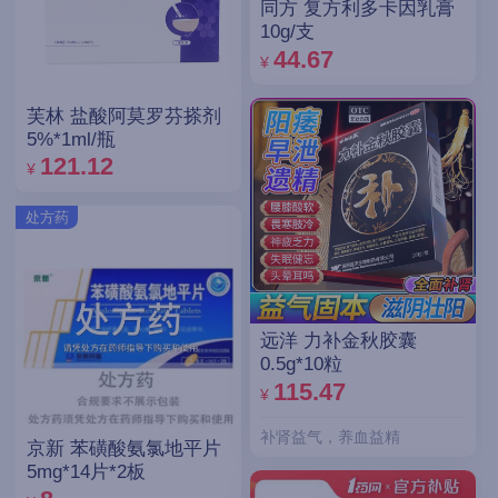
同方 复方利多卡因乳膏
10g/支
44.67
¥
芙林 盐酸阿莫罗芬搽剂
5%*1ml/瓶
121.12
¥
处方药
远洋 力补金秋胶囊
0.5g*10粒
115.47
¥
补肾益气，养血益精
京新 苯磺酸氨氯地平片
5mg*14片*2板