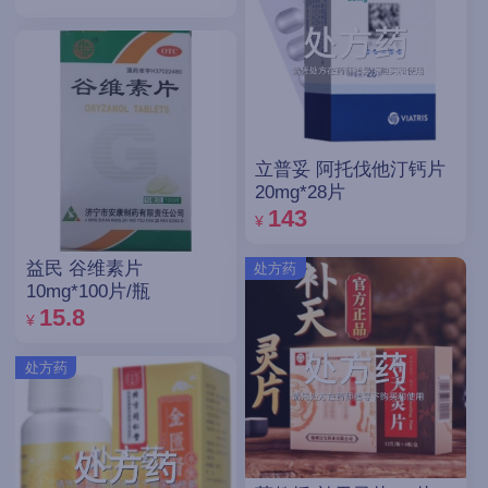
立普妥 阿托伐他汀钙片
20mg*28片
143
¥
益民 谷维素片
处方药
10mg*100片/瓶
15.8
¥
处方药