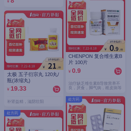
8
¥
CHENPON 复合维生素B
片 100片
0.9
¥
太极 五子衍宗丸 120丸/
瓶(浓缩丸)
治疗缺乏维生素B导致营养不
19.33
良，厌食，脚气病，糙皮病等
¥
处方药
补肾益精，滋阴壮阳
处方药