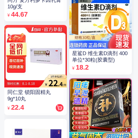
同方 复方利多卡因乳膏
10g/支
44.67
¥
星鲨D 维生素D滴剂 400
单位*30粒(胶囊型)
18.2
¥
同仁堂 锁阳固精丸
9g*10丸
22.4
¥