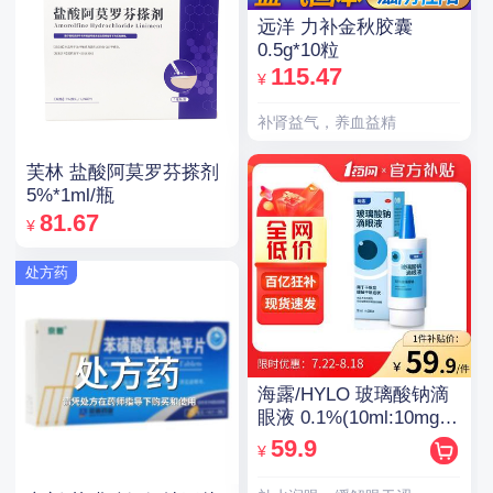
远洋 力补金秋胶囊
0.5g*10粒
115.47
¥
补肾益气，养血益精
芙林 盐酸阿莫罗芬搽剂
5%*1ml/瓶
81.67
¥
处方药
海露/HYLO 玻璃酸钠滴
眼液 0.1%(10ml:10mg)/
支(OTC)
59.9
¥