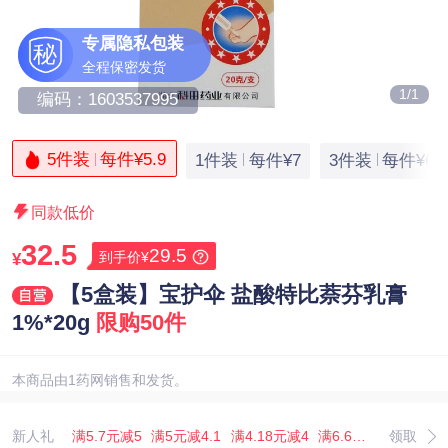
专属隐私包装
秘
全程保密发货
1/1
编码：1603537995
5件装
每件¥5.9
1件装
每件¥7
3件装
每件¥6.
同款低价
32.5
29.5
到手价¥
¥
【5盒装】宝护伞 盐酸特比萘芬乳膏
1%*20g
限购50件
本商品由1药网销售和发货。
新人礼
满5.7元减5
满5元减4.1
满4.18元减4
满6.67元减5.07
领取
满3