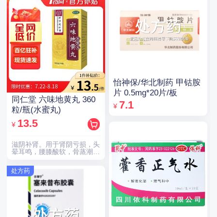
怡神保/华北制药 甲钴胺
片 0.5mg*20片/板
同仁堂 六味地黄丸 360
7.1
¥
粒/瓶(水蜜丸)
13.5
¥
滋阴补肾。用于肾阴亏损，头
晕耳鸣，腰膝酸软，骨蒸潮
热，盗汗遗精。
处方药