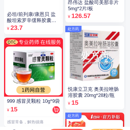
昂伟达 盐酸司美那非片
5mg*2片/板
必坦/前列康/康恩贝 盐
126.57
¥
酸坦索罗辛缓释胶囊
0.2mg*14粒
23.7
¥
处方药
悦康立卫克 奥美拉唑肠
溶胶囊 20mg*28粒/瓶
999 感冒灵颗粒 10g*9袋
15
¥
15
¥
处方药
感冒常备，解热镇痛