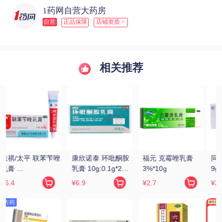
1药网自营大药房
自营
正品保障
店铺资质 >
相关推荐
同仁堂 锁阳固精丸 
九芝堂/芝 六味地黄
同仁堂 六味地黄丸 
9g*10丸
丸(浓缩丸) 200丸/
9g*10丸(大蜜丸)
瓶
¥22.4
¥12.8
¥16.9