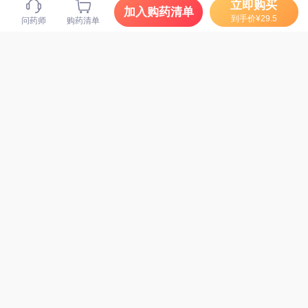
立即购买
加入购药清单
到手价¥29.5
问药师
购药清单
诺欣妥 沙库巴曲缬沙坦
钠片 100mg*28片
76
¥
马应龙 马应龙麝香痔疮
膏 20g/支
26.9
¥