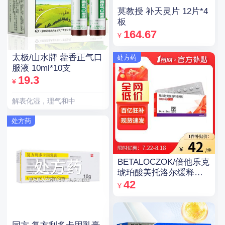
莫教授 补天灵片 12片*4
板
164.67
¥
太极/山水牌 藿香正气口
处方药
服液 10ml*10支
19.3
¥
解表化湿，理气和中
处方药
BETALOCZOK/倍他乐克
琥珀酸美托洛尔缓释片
47.5mg*14片*2板
42
¥