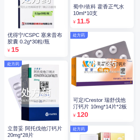
蜀中/依科 藿香正气水
10ml*10支
11.5
¥
优得宁/CSPC 塞来昔布
处方药
胶囊 0.2g*30粒/瓶
15
¥
处方药
可定/Crestor 瑞舒伐他
汀钙片 10mg*14片*2板
120
¥
立普妥 阿托伐他汀钙片
处方药
20mg*28片