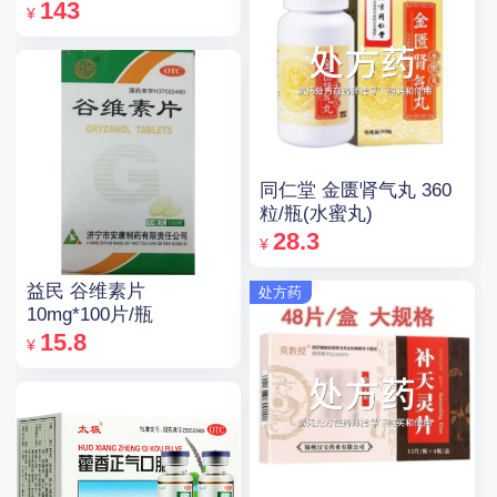
143
¥
同仁堂 金匮肾气丸 360
粒/瓶(水蜜丸)
28.3
¥
益民 谷维素片
处方药
10mg*100片/瓶
15.8
¥