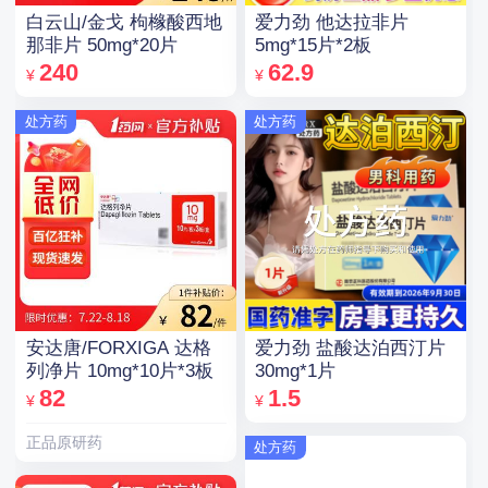
白云山/金戈 枸橼酸西地
爱力劲 他达拉非片
那非片 50mg*20片
5mg*15片*2板
240
62.9
¥
¥
处方药
处方药
安达唐/FORXIGA 达格
爱力劲 盐酸达泊西汀片
列净片 10mg*10片*3板
30mg*1片
82
1.5
¥
¥
正品原研药
处方药