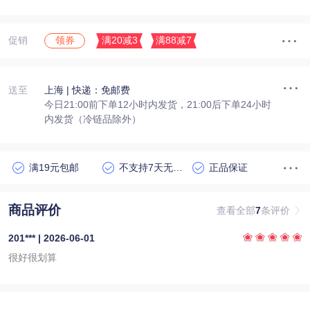
促销
满20减3
满88减7
领券
送至
上海
| 快递：免邮费
今日21:00前下单12小时内发货，21:00后下单24小时
内发货（冷链品除外）
满19元包邮
不支持7天无理由退货
正品保证
商品评价
查看全部
7
条评价
201*** | 2026-06-01
很好很划算