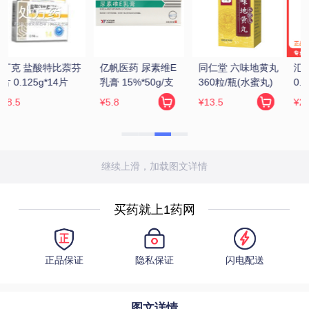
 
汇仁 肾宝片 
张恒春 六味地黄丸 
金水宝 金水宝胶囊 
0.7g*126片/瓶
200丸(浓缩丸)
0.33g*9粒*12板
¥229
¥6.5
¥72.17
继续上滑，加载图文详情
买药就上1药网
正品保证
隐私保证
闪电配送
图文详情