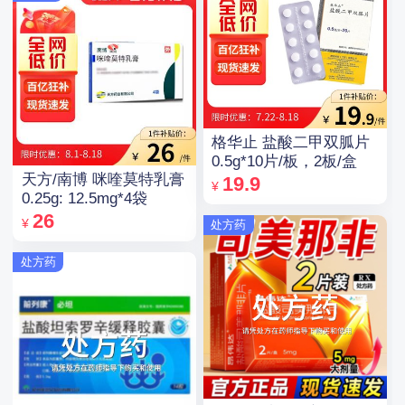
格华止 盐酸二甲双胍片
0.5g*10片/板，2板/盒
天方/南博 咪喹莫特乳膏
19.9
¥
0.25g: 12.5mg*4袋
26
¥
处方药
处方药