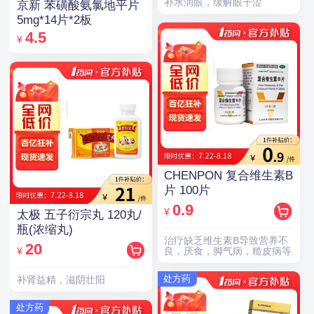
补水润眼，缓解眼干涩
京新 苯磺酸氨氯地平片
5mg*14片*2板
4.5
¥
CHENPON 复合维生素B
片 100片
0.9
¥
太极 五子衍宗丸 120丸/
瓶(浓缩丸)
治疗缺乏维生素B导致营养不
20
¥
良，厌食，脚气病，糙皮病等
处方药
补肾益精，滋阴壮阳
处方药