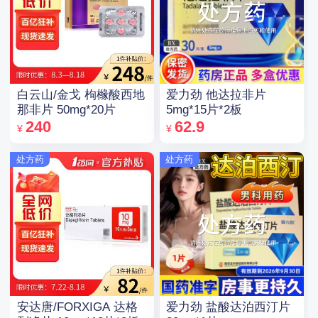
白云山/金戈 枸橼酸西地
爱力劲 他达拉非片
那非片 50mg*20片
5mg*15片*2板
240
62.9
¥
¥
处方药
处方药
安达唐/FORXIGA 达格
爱力劲 盐酸达泊西汀片