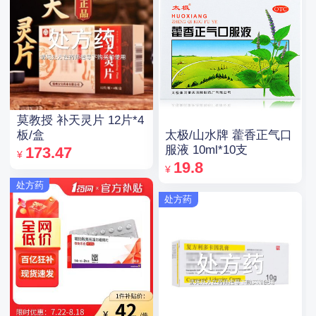
莫教授 补天灵片 12片*4
太极/山水牌 藿香正气口
板/盒
服液 10ml*10支
173.47
¥
19.8
¥
处方药
处方药