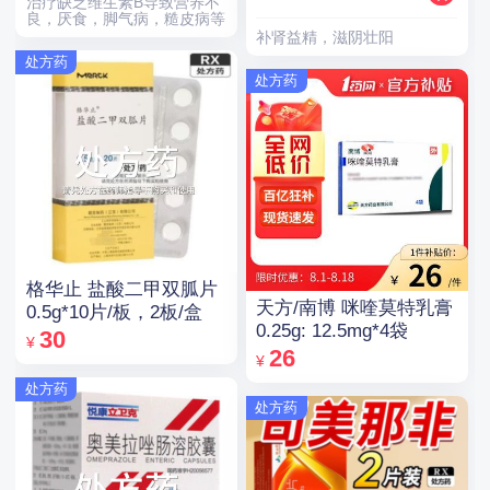
治疗缺乏维生素B导致营养不
良，厌食，脚气病，糙皮病等
补肾益精，滋阴壮阳
处方药
处方药
格华止 盐酸二甲双胍片
天方/南博 咪喹莫特乳膏
0.5g*10片/板，2板/盒
0.25g: 12.5mg*4袋
30
¥
26
¥
处方药
处方药