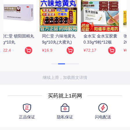
 
张恒春 六味地黄丸 
同仁堂 知柏地黄丸 
九芝堂/芝 补中益气
200丸(浓缩丸)
360粒/瓶(水蜜丸)
丸(浓缩丸) 200丸/
瓶
¥6.5
¥14.9
¥9.9
继续上滑，加载图文详情
买药就上1药网
正品保证
隐私保证
闪电配送