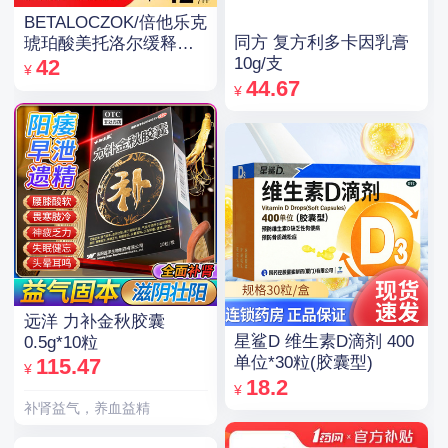
BETALOCZOK/倍他乐克
同方 复方利多卡因乳膏
琥珀酸美托洛尔缓释片
10g/支
47.5mg*14片*2板
42
¥
44.67
¥
远洋 力补金秋胶囊
星鲨D 维生素D滴剂 400
0.5g*10粒
单位*30粒(胶囊型)
115.47
¥
18.2
¥
补肾益气，养血益精