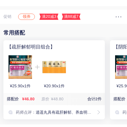
促销
满20减3
满88减7
领券
常用搭配
【疏肝解郁明目组合】
【阴
¥25.90x1件
¥20.90x1件
¥25.
搭配价
¥46.80
原价
¥48.80
合计2件
搭配价
药师点评：
逍遥丸具有疏肝解郁、养血明目的作用，与杞菊地黄丸搭配使用，可以增强滋阴、平肝、疏肝化郁等功效与作用，适用于肝郁气滞引起的头痛、眩晕、月经不调等症状。
药