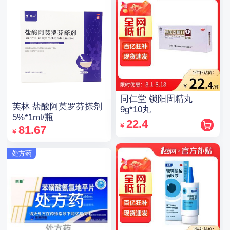
同仁堂 锁阳固精丸
芙林 盐酸阿莫罗芬搽剂
9g*10丸
5%*1ml/瓶
22.4
¥
81.67
¥
处方药