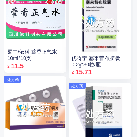
蜀中/依科 藿香正气水
优得宁 塞来昔布胶囊
10ml*10支
0.2g*30粒/瓶
11.5
¥
15.71
¥
处方药
处方药