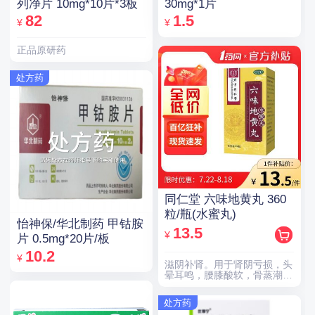
列净片 10mg*10片*3板
30mg*1片
82
1.5
¥
¥
正品原研药
处方药
同仁堂 六味地黄丸 360
粒/瓶(水蜜丸)
怡神保/华北制药 甲钴胺
13.5
¥
片 0.5mg*20片/板
10.2
¥
滋阴补肾。用于肾阴亏损，头
晕耳鸣，腰膝酸软，骨蒸潮
热，盗汗遗精。
处方药