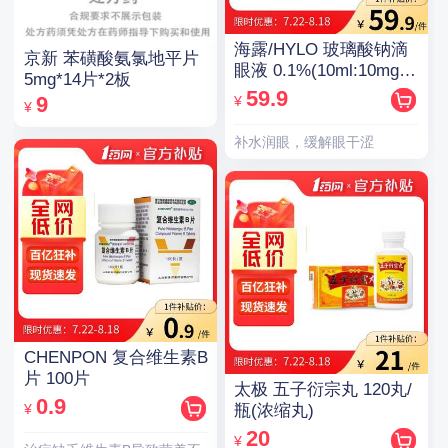
海露/HYLO 玻璃酸钠滴
京新 苯磺酸氨氯地平片
眼液 0.1%(10ml:10mg)/
5mg*14片*2板
支(OTC)
59.9
¥
9
¥
补水润眼，缓解眼干涩
CHENPON 复合维生素B
片 100片
太极 五子衍宗丸 120丸/
0.9
¥
瓶(浓缩丸)
20
¥