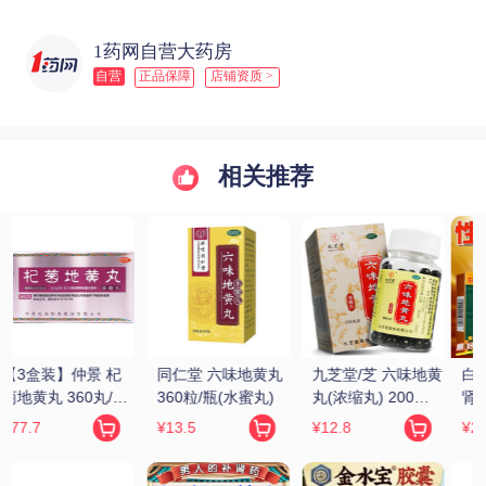
1药网自营大药房
自营
正品保障
店铺资质 >
相关推荐
黄
白云山/花城 龟鹿补
万年青 固精补肾丸 
汇仁 肾宝片 
肾丸 4.5g*12袋
150丸
0.7g*126片/瓶
¥29.9
¥198
¥229