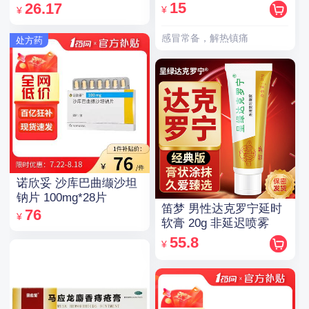
0.2mg*14粒/盒
15
26.17
¥
¥
感冒常备，解热镇痛
处方药
诺欣妥 沙库巴曲缬沙坦
钠片 100mg*28片
笛梦 男性达克罗宁延时
76
¥
软膏 20g 非延迟喷雾
55.8
¥