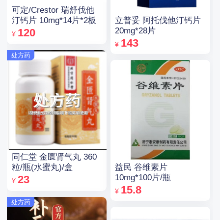
可定/Crestor 瑞舒伐他
立普妥 阿托伐他汀钙片
汀钙片 10mg*14片*2板
20mg*28片
120
¥
143
¥
处方药
同仁堂 金匮肾气丸 360
益民 谷维素片
粒/瓶(水蜜丸)/盒
10mg*100片/瓶
23
¥
15.8
¥
处方药