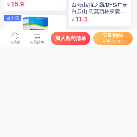
15.9
白云山/抗之霸/BYS/广药
¥
白云山 阿莫西林胶囊
0.25g*10粒*5板
11.1
处方药
¥
立即购买
加入购药清单
到手价¥74.7
问药师
购药清单
逸青 糠酸莫米松鼻喷雾
剂 50μg*60揿/瓶
49.89
百多邦 莫匹罗星软膏
¥
2%（15g:0.3g）
35.67
¥
处方药