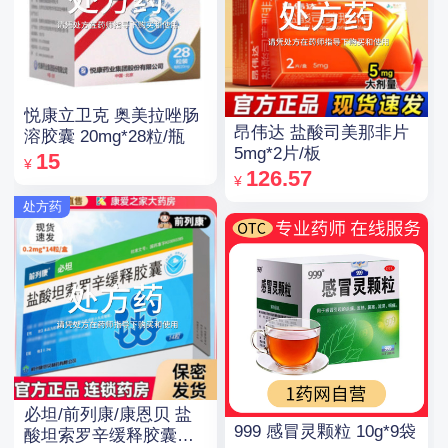
悦康立卫克 奥美拉唑肠
昂伟达 盐酸司美那非片
溶胶囊 20mg*28粒/瓶
5mg*2片/板
15
¥
126.57
¥
处方药
必坦/前列康/康恩贝 盐
999 感冒灵颗粒 10g*9袋
酸坦索罗辛缓释胶囊