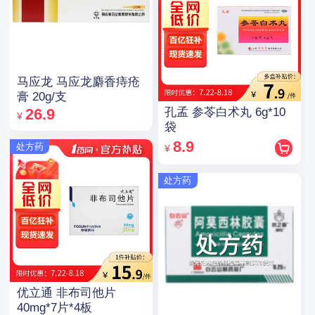
马应龙 马应龙麝香痔疮
膏 20g/支
孔孟 参苓白术丸 6g*10
26.9
¥
袋
8.9
处方药
¥
处方药
优立通 非布司他片
40mg*7片*4板