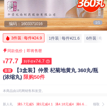
1/1
编码：1603371016
3件装
每件¥24.9
1件装
每件¥21.6
6件装
每件¥
同款低价
|
即将售罄
77.7
74.7
到手价¥
¥
【3盒装】仲景 杞菊地黄丸 360丸/瓶
(浓缩丸)
限购50件
本商品由1药网销售和发货。
新人礼
满5.7元减5
满5元减4.1
满4.18元减4
满6.67元减5.07
领取
满3