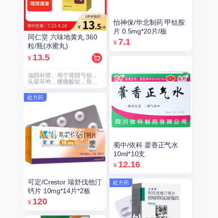
怡神保/华北制药 甲钴胺
片 0.5mg*20片/板
同仁堂 六味地黄丸 360
7.1
¥
粒/瓶(水蜜丸)
13.5
¥
滋阴补肾。用于肾阴亏损，
头晕耳鸣，腰膝酸软，骨蒸
潮热，盗汗遗精。
处方药
蜀中/依科 藿香正气水
10ml*10支
12.16
¥
可定/Crestor 瑞舒伐他汀
处方药
钙片 10mg*14片*2板
120
¥