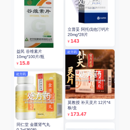
立普妥 阿托伐他汀钙片
20mg*28片
143
¥
益民 谷维素片
处方药
10mg*100片/瓶
15.8
¥
处方药
莫教授 补天灵片 12片*4
板/盒
173.47
¥
同仁堂 金匮肾气丸
0.2g*360粒