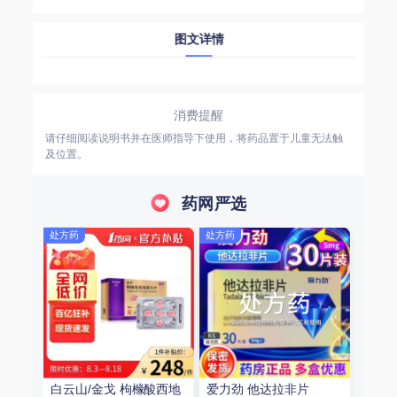
图文详情
消费提醒
请仔细阅读说明书并在医师指导下使用，将药品置于儿童无法触
及位置。
药网严选
处方药
处方药
白云山/金戈 枸橼酸西地
爱力劲 他达拉非片