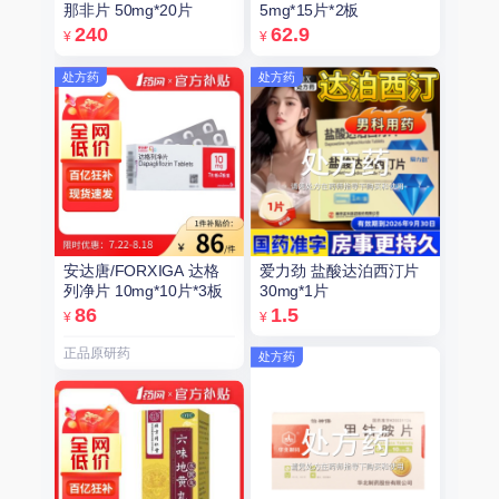
那非片 50mg*20片
5mg*15片*2板
240
62.9
¥
¥
处方药
处方药
安达唐/FORXIGA 达格
爱力劲 盐酸达泊西汀片
列净片 10mg*10片*3板
30mg*1片
86
1.5
¥
¥
正品原研药
处方药