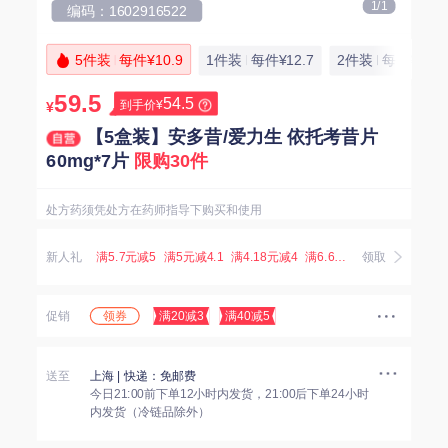
1/1
编码：1602916522
5件装
每件¥10.9
1件装
每件¥12.7
2件装
每件¥10.9
59.5
54.5
到手价¥
¥
【5盒装】安多昔/爱力生 依托考昔片
60mg*7片
限购30件
处方药须凭处方在药师指导下购买和使用
新人礼
满5.7元减5
满5元减4.1
满4.18元减4
满6.67元减5.07
领取
满3.8元减
领券
促销
满20减3
满40减5
送至
上海
| 快递：免邮费
今日21:00前下单12小时内发货，21:00后下单24小时
内发货（冷链品除外）