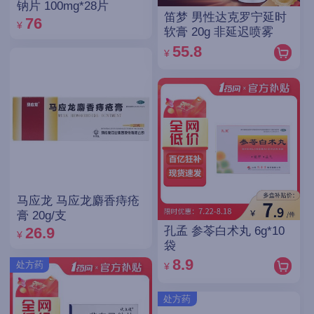
钠片 100mg*28片
笛梦 男性达克罗宁延时
76
¥
软膏 20g 非延迟喷雾
55.8
¥
马应龙 马应龙麝香痔疮
膏 20g/支
孔孟 参苓白术丸 6g*10
26.9
¥
袋
8.9
处方药
¥
处方药