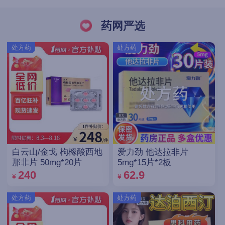
药网严选
处方药
处方药
白云山/金戈 枸橼酸西地
爱力劲 他达拉非片
那非片 50mg*20片
5mg*15片*2板
240
62.9
¥
¥
处方药
处方药