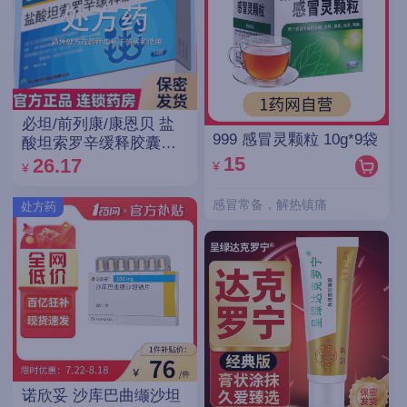
必坦/前列康/康恩贝 盐
999 感冒灵颗粒 10g*9袋
酸坦索罗辛缓释胶囊
0.2mg*14粒/盒
15
26.17
¥
¥
感冒常备，解热镇痛
处方药
诺欣妥 沙库巴曲缬沙坦