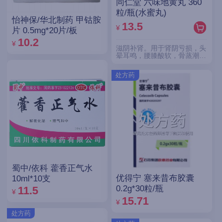
同仁堂 六味地黄丸 360
粒/瓶(水蜜丸)
怡神保/华北制药 甲钴胺
13.5
¥
片 0.5mg*20片/板
10.2
¥
滋阴补肾。用于肾阴亏损，头
晕耳鸣，腰膝酸软，骨蒸潮
热，盗汗遗精。
处方药
蜀中/依科 藿香正气水
优得宁 塞来昔布胶囊
10ml*10支
0.2g*30粒/瓶
11.5
¥
15.71
¥
处方药