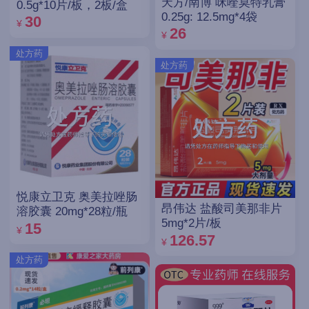
天方/南博 咪喹莫特乳膏
0.5g*10片/板，2板/盒
0.25g: 12.5mg*4袋
30
¥
26
¥
处方药
处方药
悦康立卫克 奥美拉唑肠
昂伟达 盐酸司美那非片
溶胶囊 20mg*28粒/瓶
5mg*2片/板
15
¥
126.57
¥
处方药