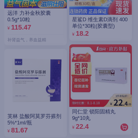
远洋 力补金秋胶囊
星鲨D 维生素D滴剂 400
0.5g*10粒
单位*30粒(胶囊型)
115.47
¥
18.2
¥
补肾益气，养血益精
同仁堂 锁阳固精丸
芙林 盐酸阿莫罗芬搽剂
9g*10丸
5%*1ml/瓶
22.4
¥
81.67
¥