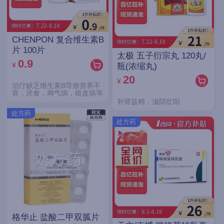
CHENPON 复合维生素B
片 100片
太极 五子衍宗丸 120丸/
0.9
¥
瓶(浓缩丸)
20
¥
治疗缺乏维生素B导致营养不
良，厌食，脚气病，糙皮病等
补肾益精，滋阴壮阳
处方药
处方药
格华止 盐酸二甲双胍片