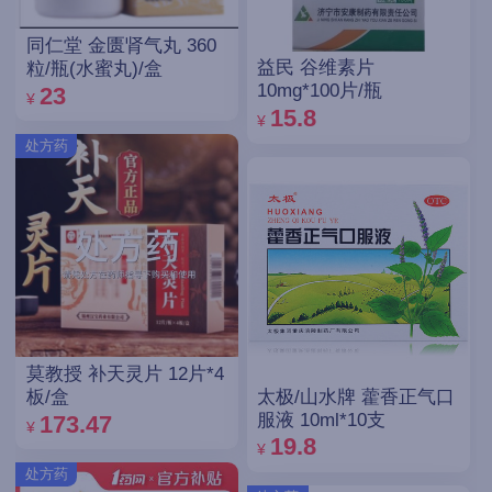
同仁堂 金匮肾气丸 360
益民 谷维素片
粒/瓶(水蜜丸)/盒
10mg*100片/瓶
23
¥
15.8
¥
处方药
莫教授 补天灵片 12片*4
太极/山水牌 藿香正气口
板/盒
服液 10ml*10支
173.47
¥
19.8
¥
处方药