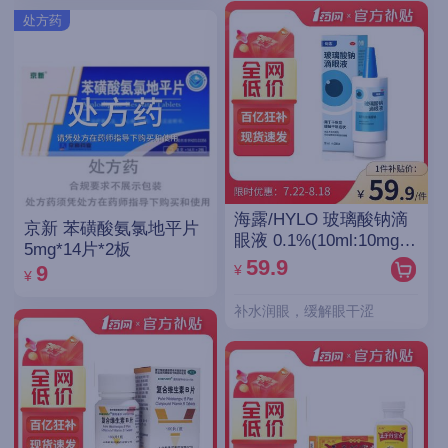
处方药
海露/HYLO 玻璃酸钠滴
京新 苯磺酸氨氯地平片
眼液 0.1%(10ml:10mg)/
5mg*14片*2板
支(OTC)
59.9
¥
9
¥
补水润眼，缓解眼干涩