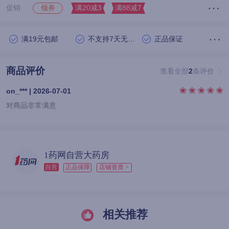
促销
满20减3
满88减7
领券
满19元包邮
不支持7天无理由退货
正品保证
商品评价
查看全部
2
条评价
on_*** | 2026-07-01
对商品非常满意
1药网自营大药房
自营
正品保障
店铺资质 >
相关推荐