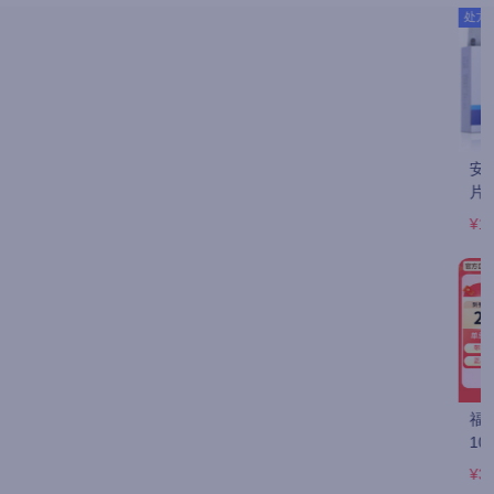
处方药
处方药
安士 盐酸伐昔洛韦
太平 阿昔洛韦乳膏 
丽珠威/丽珠医药 盐
片 0.3g*6片
3%*10g/支
酸伐昔洛韦片 
0.3g*6片
¥10
¥3.7
¥22.3
处方药
处方药
福元 阿昔洛韦乳膏 
乐龄 阿昔洛韦凝胶 
顺静 泛昔洛韦片 
10g:0.3g/支
10g:0.1g*20g/支
0.125g*12片
¥3.9
¥4.4
¥12.39