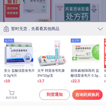
暂时无货，先看看其他商品
优立通 非布司他片
40mg*7片*4板
处方药
处方药
15.9
白云山/抗之霸/BYS/广药
¥
白云山 阿莫西林胶囊
0.25g*10粒*5板
11.1
处方药
¥
安士 盐酸伐昔洛韦片
太平 阿昔洛韦乳膏
丽珠威/丽珠医药 盐
0.3g*6片
3%*10g/支
酸伐昔洛韦片 0.3g*6
1
片
10
3.7
22.3
¥
¥
¥
¥
到货通知
咨询药师换药
购药清单
逸青 糠酸莫米松鼻喷雾