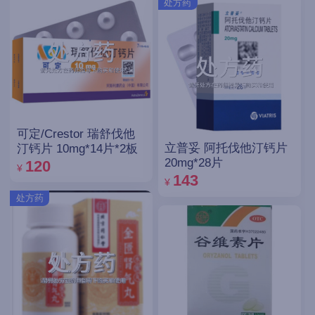
处方药
可定/Crestor 瑞舒伐他
立普妥 阿托伐他汀钙片
汀钙片 10mg*14片*2板
20mg*28片
120
¥
143
¥
处方药