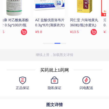
 
汇仁 肾宝片 
梁湖 六味地黄丸 
万年青 固精补肾丸 
0.7g*126片/瓶
200丸/瓶
150丸
¥229
¥3.65
¥198
继续上滑，加载图文详情
买药就上1药网
正品保证
隐私保证
闪电配送
图文详情