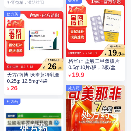
处方药
补肾益精，滋阴壮阳
处方药
格华止 盐酸二甲双胍片
0.5g*10片/板，2板/盒
19.9
天方/南博 咪喹莫特乳膏
¥
0.25g: 12.5mg*4袋
26
处方药
¥
处方药