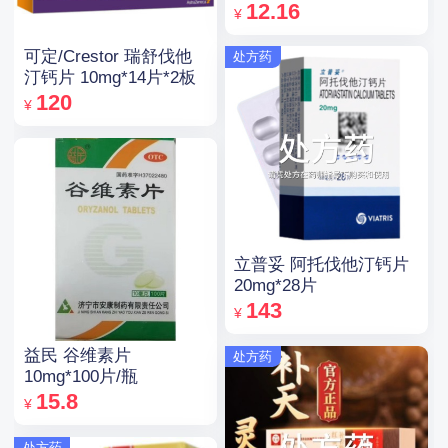
12.16
¥
可定/Crestor 瑞舒伐他
处方药
汀钙片 10mg*14片*2板
120
¥
立普妥 阿托伐他汀钙片
20mg*28片
143
¥
益民 谷维素片
处方药
10mg*100片/瓶
15.8
¥
处方药