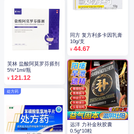
同方 复方利多卡因乳膏
10g/支
44.67
¥
芙林 盐酸阿莫罗芬搽剂
5%*1ml/瓶
121.12
¥
处方药
远洋 力补金秋胶囊
0.5g*10粒