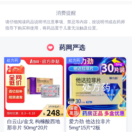
消费提醒
请仔细阅读药品说明书注意事项、禁忌等内容，按说明书或在药师
指导下购买和使用，将药品置于儿童无法触及位置。
药网严选
处方药
处方药
白云山/金戈 枸橼酸西地
爱力劲 他达拉非片
那非片 50mg*20片
5mg*15片*2板