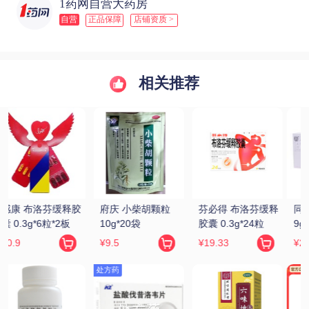
1药网自营大药房
自营
正品保障
店铺资质 >
相关推荐
释
同仁堂 锁阳固精丸 
九芝堂/芝 六味地黄
同仁堂 六味地黄丸 
9g*10丸
丸(浓缩丸) 200丸/
9g*10丸(大蜜丸)
瓶
¥22.4
¥12.8
¥16.9