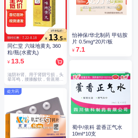
怡神保/华北制药 甲钴胺
片 0.5mg*20片/板
同仁堂 六味地黄丸 360
7.1
¥
粒/瓶(水蜜丸)
13.5
¥
滋阴补肾。用于肾阴亏损，头
晕耳鸣，腰膝酸软，骨蒸潮
热，盗汗遗精。
处方药
蜀中/依科 藿香正气水
10ml*10支