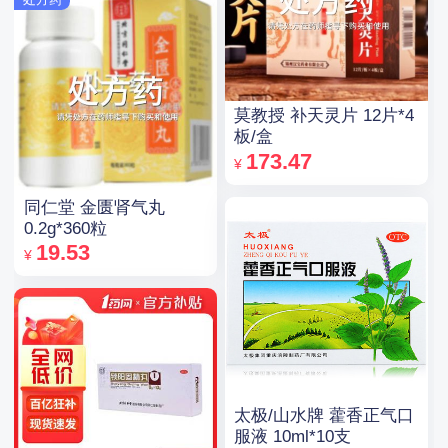
莫教授 补天灵片 12片*4
板/盒
173.47
¥
同仁堂 金匮肾气丸
0.2g*360粒
19.53
¥
太极/山水牌 藿香正气口
服液 10ml*10支