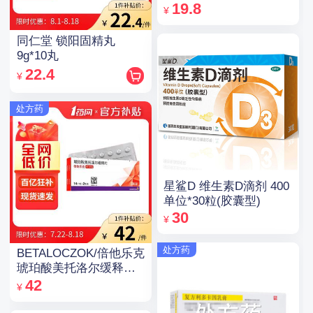
19.8
¥
同仁堂 锁阳固精丸
9g*10丸
22.4
¥
处方药
星鲨D 维生素D滴剂 400
单位*30粒(胶囊型)
30
¥
处方药
BETALOCZOK/倍他乐克
琥珀酸美托洛尔缓释片
47.5mg*14片*2板
42
¥