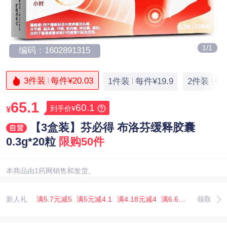
1/1
编码：1602891315
3件装
每件¥20.03
1件装
每件¥19.9
2件装
每件
65.1
60.1
到手价¥
¥
【3盒装】芬必得 布洛芬缓释胶囊
0.3g*20粒
限购50件
本商品由1药网销售和发货。
新人礼
满5.7元减5
满5元减4.1
满4.18元减4
满6.67元减5.07
领取
满3