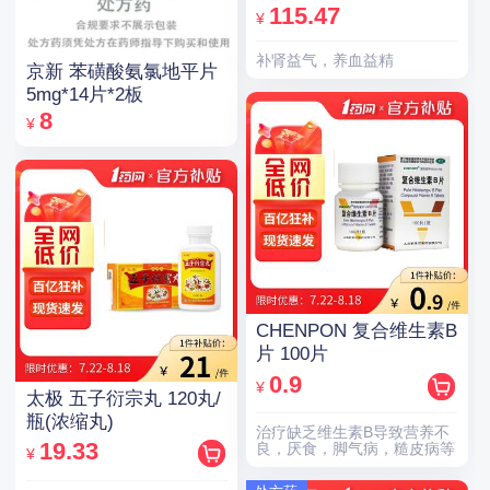
115.47
¥
补肾益气，养血益精
京新 苯磺酸氨氯地平片
5mg*14片*2板
8
¥
CHENPON 复合维生素B
片 100片
0.9
¥
太极 五子衍宗丸 120丸/
瓶(浓缩丸)
治疗缺乏维生素B导致营养不
19.33
良，厌食，脚气病，糙皮病等
¥