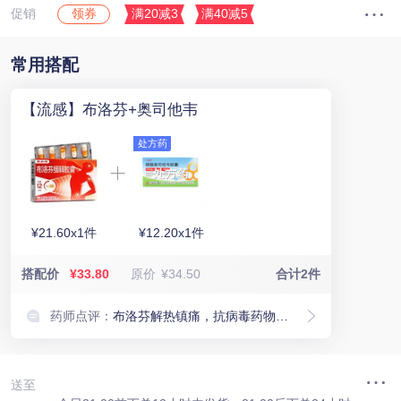
促销
满20减3
满40减5
领券
常用搭配
【流感】布洛芬+奥司他韦
处方药
¥21.60x1件
¥12.20x1件
搭配价
¥33.80
原价
¥34.50
合计2件
药师点评：
布洛芬解热镇痛，抗病毒药物抑制病毒复制。搭配用药仅供参考，请以医嘱为准。
送至