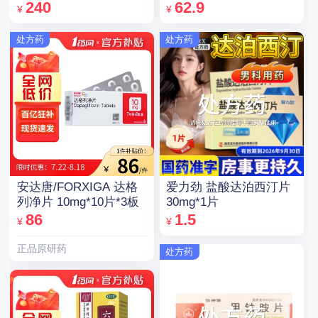
240
62.9
¥
¥
处方药
处方药
安达唐/FORXIGA 达格
爱力劲 盐酸达泊西汀片
列净片 10mg*10片*3板
30mg*1片
86
1.5
¥
¥
正品原研药
处方药