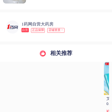
1药网自营大药房
自营
正品保障
店铺资质 >
相关推荐
艾丽 奥利司他胶囊 
华森/曲畅 奥利司他
碧生源 奥利司他胶
0.12g*7粒*3板
胶囊 0.12g*21粒/板
囊 0.12g*25粒
¥59.67
¥44.57
¥74