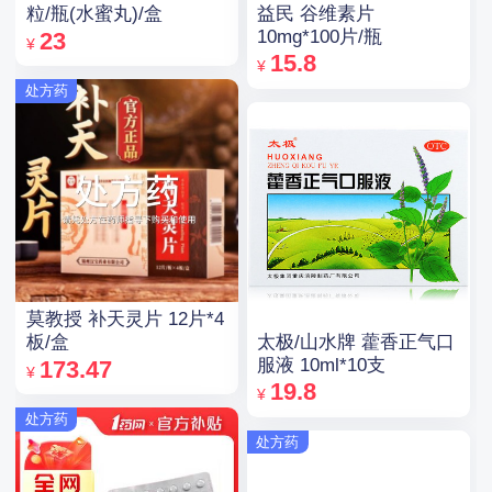
益民 谷维素片
粒/瓶(水蜜丸)/盒
10mg*100片/瓶
23
¥
15.8
¥
处方药
莫教授 补天灵片 12片*4
太极/山水牌 藿香正气口
板/盒
服液 10ml*10支
173.47
¥
19.8
¥
处方药
处方药