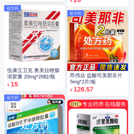
¥
处方药
处方药
悦康立卫克 奥美拉唑肠
昂伟达 盐酸司美那非片
溶胶囊 20mg*28粒/瓶
5mg*2片/板
15
¥
126.57
¥
处方药