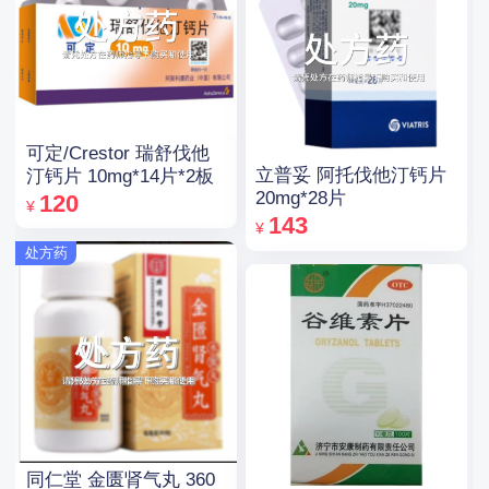
可定/Crestor 瑞舒伐他
立普妥 阿托伐他汀钙片
汀钙片 10mg*14片*2板
20mg*28片
120
¥
143
¥
处方药
同仁堂 金匮肾气丸 360