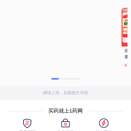
碧生源 奥利司他胶
碧生源 奥利司他胶
雅塑 奥利司他胶囊 
囊 0.12g*21粒
囊 0.12g*21粒
0.12g*18粒
¥72
¥65.97
¥73.9
继续上滑，加载图文详情
买药就上1药网