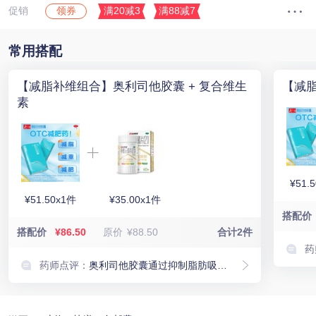
促销
满20减3
满88减7
领券
常用搭配
【减脂补维组合】奥利司他胶囊 + 复合维生
【减
素
¥51.
¥51.50x1件
¥35.00x1件
搭配价
搭配价
¥86.50
原价
¥88.50
合计2件
药
药师点评：
奥利司他胶囊通过抑制脂肪吸收，减少热量摄入，帮助减肥。由于奥利司他可能减少维生素A、D、E等脂溶性维生素的吸收，联合使用复合维生素可以补充这些营养素，避免因减肥导致的维生素缺乏。