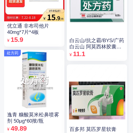
优立通 非布司他片
40mg*7片*4板
15.9
白云山/抗之霸/BYS/广药
¥
白云山 阿莫西林胶囊
0.25g*10粒*5板
11.1
处方药
¥
逸青 糠酸莫米松鼻喷雾
剂 50μg*60揿/瓶
49.89
百多邦 莫匹罗星软膏
¥