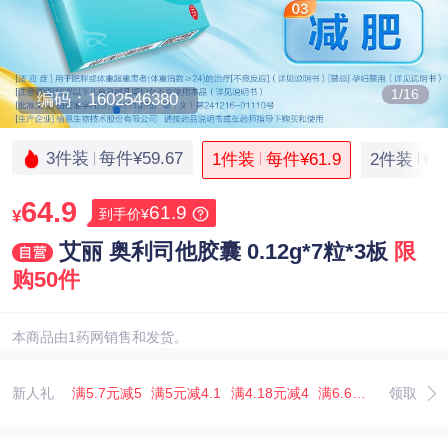
1/16
编码：1602546380
3件装
每件¥59.67
1件装
每件¥61.9
2件装
每件
64.9
61.9
到手价¥
¥
艾丽 奥利司他胶囊 0.12g*7粒*3板
限
购50件
本商品由1药网销售和发货。
新人礼
满5.7元减5
满5元减4.1
满4.18元减4
满6.67元减5.07
领取
满3