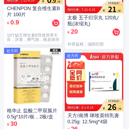
CHENPON 复合维生素B
片 100片
太极 五子衍宗丸 120丸/
0.9
¥
瓶(浓缩丸)
20
¥
治疗缺乏维生素B导致营养不
良，厌食，脚气病，糙皮病等
补肾益精，滋阴壮阳
处方药
处方药
格华止 盐酸二甲双胍片
天方/南博 咪喹莫特乳膏
0.5g*10片/板，2板/盒
0.25g: 12.5mg*4袋
30
¥
26