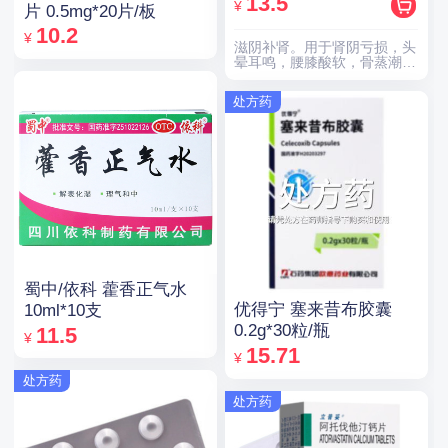
13.5
¥
片 0.5mg*20片/板
10.2
¥
滋阴补肾。用于肾阴亏损，头
晕耳鸣，腰膝酸软，骨蒸潮
热，盗汗遗精。
处方药
蜀中/依科 藿香正气水
优得宁 塞来昔布胶囊
10ml*10支
0.2g*30粒/瓶
11.5
¥
15.71
¥
处方药
处方药