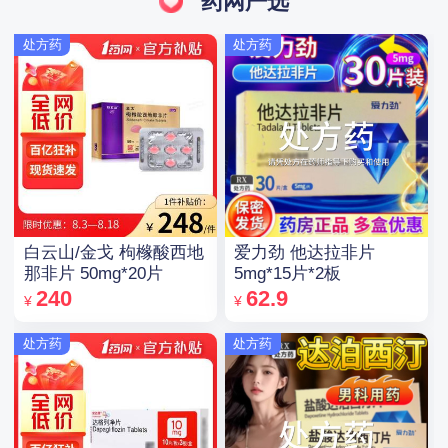
药网严选
处方药
处方药
白云山/金戈 枸橼酸西地
爱力劲 他达拉非片
那非片 50mg*20片
5mg*15片*2板
240
62.9
¥
¥
处方药
处方药