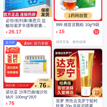
必坦/前列康/康恩贝 盐
999 感冒灵颗粒 10g*9袋
酸坦索罗辛缓释胶囊
0.2mg*14粒/盒
15
26.17
¥
¥
感冒常备，解热镇痛
处方药
诺欣妥 沙库巴曲缬沙坦
钠片 100mg*28片
笛梦 男性达克罗宁延时
76
¥
软膏 20g 非延迟喷雾