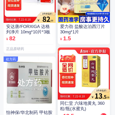
安达唐/FORXIGA 达格
爱力劲 盐酸达泊西汀片
列净片 10mg*10片*3板
30mg*1片
82
1.5
¥
¥
正品原研药
处方药
同仁堂 六味地黄丸 360
粒/瓶(水蜜丸)
怡神保/华北制药 甲钴胺