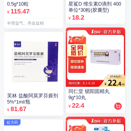
星鲨D 维生素D滴剂 400
0.5g*10粒
单位*30粒(胶囊型)
115.47
¥
18.2
¥
补肾益气，养血益精
同仁堂 锁阳固精丸
芙林 盐酸阿莫罗芬搽剂
9g*10丸
5%*1ml/瓶
22.4
¥
81.67
¥
处方药