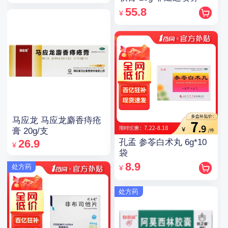
55.8
¥
马应龙 马应龙麝香痔疮
膏 20g/支
孔孟 参苓白术丸 6g*10
26.9
¥
袋
8.9
处方药
¥
处方药