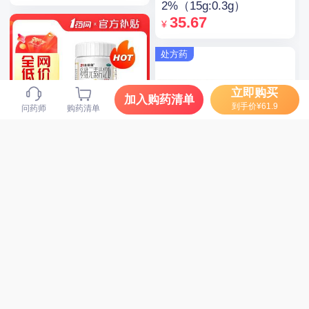
2%（15g:0.3g）
35.67
¥
处方药
立即购买
加入购药清单
到手价¥61.9
问药师
购药清单
21金维他 多维元素片
(21) 100片/瓶
49
迪根 双氯芬酸钠缓释片
¥
0.1g*12片
12
¥
查看更多