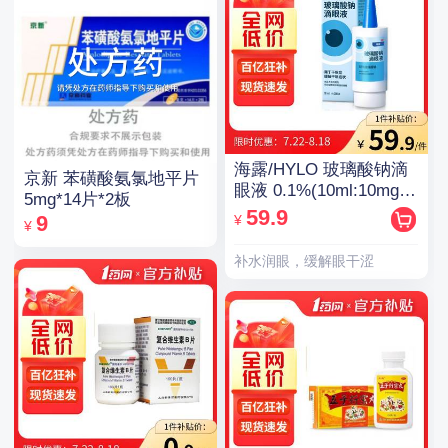
海露/HYLO 玻璃酸钠滴
京新 苯磺酸氨氯地平片
眼液 0.1%(10ml:10mg)/
5mg*14片*2板
支(OTC)
59.9
¥
9
¥
补水润眼，缓解眼干涩