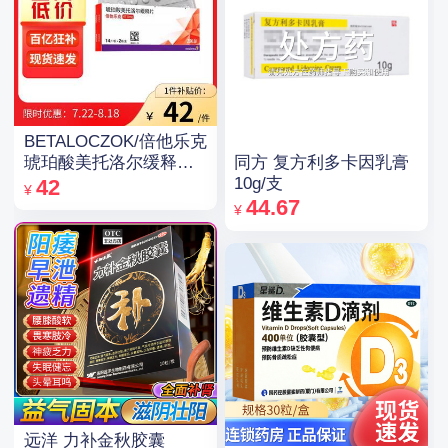
BETALOCZOK/倍他乐克
同方 复方利多卡因乳膏
琥珀酸美托洛尔缓释片
10g/支
47.5mg*14片*2板
42
¥
44.67
¥
远洋 力补金秋胶囊