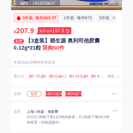
1/1
编码：1603539637
3件装
每件¥65.97
1件装
每件¥70
5件装
每件¥66.6
207.9
197.9
到手价¥
¥
【3盒装】碧生源 奥利司他胶囊
0.12g*21粒
限购50件
本商品由1药网销售和发货。
新人礼
满5.7元减5
满5元减4.1
满4.18元减4
满6.67元减5.07
领取
满3.8元减
领券
促销
满20减3
满88减7
送至
上海
| 快递：免邮费
今日21:00前下单12小时内发货，21:00后下单24小时
内发货（冷链品除外）