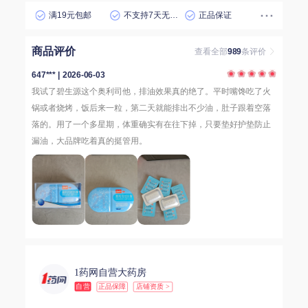
满19元包邮
不支持7天无理由退货
正品保证
商品评价
查看全部
989
条评价
647*** | 2026-06-03
我试了碧生源这个奥利司他，排油效果真的绝了。平时嘴馋吃了火
锅或者烧烤，饭后来一粒，第二天就能排出不少油，肚子跟着空落
落的。用了一个多星期，体重确实有在往下掉，只要垫好护垫防止
漏油，大品牌吃着真的挺管用。
1药网自营大药房
自营
正品保障
店铺资质 >