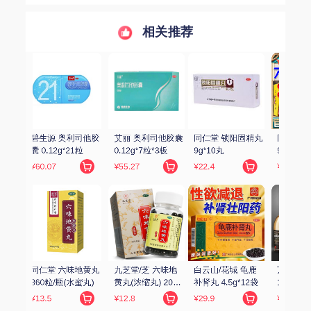
相关推荐
司他胶囊 
同仁堂 锁阳固精丸 
同仁堂 六味地黄丸 
金水宝 金水宝胶囊 
*3板
9g*10丸
9g*10丸(大蜜丸)
0.33g*9粒*12板
¥22.4
¥16.9
¥72.17
 六味地
白云山/花城 龟鹿
万年青 固精补肾丸 
汇仁 肾宝片 
 200
补肾丸 4.5g*12袋
150丸
0.7g*126片/瓶
¥29.9
¥198
¥229