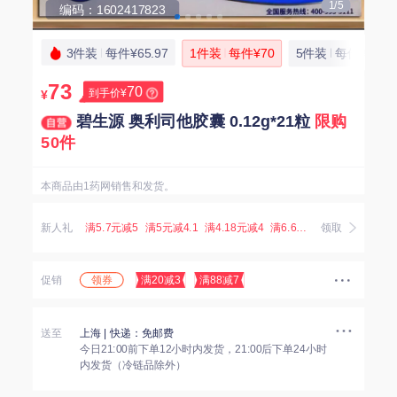
1/5
编码：1602417823
3件装
每件¥65.97
1件装
每件¥70
5件装
每件¥66.6
73
70
到手价¥
¥
碧生源 奥利司他胶囊 0.12g*21粒
限购
50件
本商品由1药网销售和发货。
新人礼
满5.7元减5
满5元减4.1
满4.18元减4
满6.67元减5.07
领取
满3.8元减
领券
促销
满20减3
满88减7
送至
上海
| 快递：免邮费
今日21:00前下单12小时内发货，21:00后下单24小时
内发货（冷链品除外）