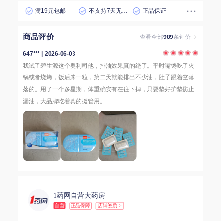
满19元包邮
不支持7天无理由退货
正品保证
商品评价
查看全部
989
条评价
647*** | 2026-06-03
我试了碧生源这个奥利司他，排油效果真的绝了。平时嘴馋吃了火
锅或者烧烤，饭后来一粒，第二天就能排出不少油，肚子跟着空落
落的。用了一个多星期，体重确实有在往下掉，只要垫好护垫防止
漏油，大品牌吃着真的挺管用。
1药网自营大药房
自营
正品保障
店铺资质 >