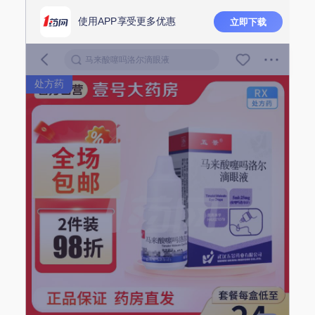
使用APP享受更多优惠
立即下载
马来酸噻吗洛尔滴眼液
处方药