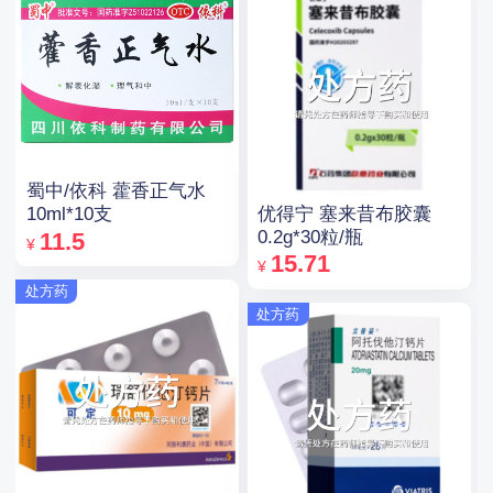
蜀中/依科 藿香正气水
优得宁 塞来昔布胶囊
10ml*10支
0.2g*30粒/瓶
11.5
¥
15.71
¥
处方药
处方药