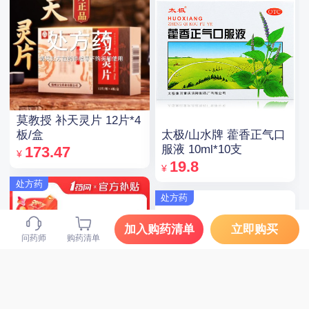
莫教授 补天灵片 12片*4
太极/山水牌 藿香正气口
板/盒
服液 10ml*10支
173.47
¥
19.8
¥
处方药
处方药
加入购药清单
立即购买
问药师
购药清单