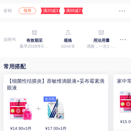
促销
满20减3
满88减7
领券
说明书
有效期至
规格
用法用量
最早2028年01月07日
10ml/支
滴眼，一次1 - 2滴，一日3 - 4次。
常用搭配
【细菌性结膜炎】萘敏维滴眼液+妥布霉素滴
家中
眼液
处方药
¥15.
¥14.90x1件
¥17.00x1件