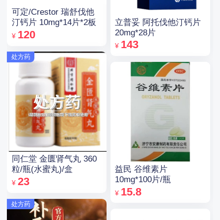
可定/Crestor 瑞舒伐他
立普妥 阿托伐他汀钙片
汀钙片 10mg*14片*2板
20mg*28片
120
¥
143
¥
处方药
同仁堂 金匮肾气丸 360
益民 谷维素片
粒/瓶(水蜜丸)/盒
10mg*100片/瓶
23
¥
15.8
¥
处方药