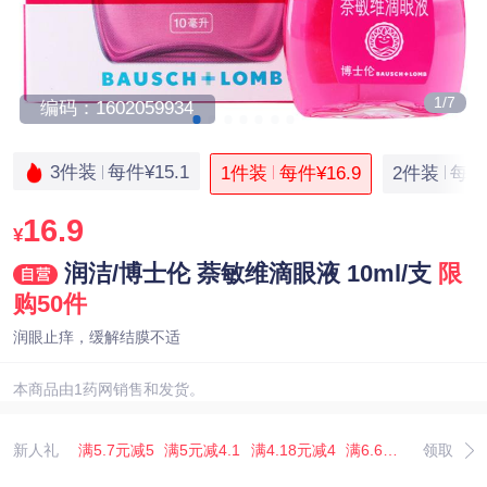
1/7
编码：1602059934
3件装
每件¥15.1
1件装
每件¥16.9
2件装
每件¥
16.9
¥
润洁/博士伦 萘敏维滴眼液 10ml/支
限
购50件
润眼止痒，缓解结膜不适
本商品由1药网销售和发货。
新人礼
满5.7元减5
满5元减4.1
满4.18元减4
满6.67元减5.07
领取
满3