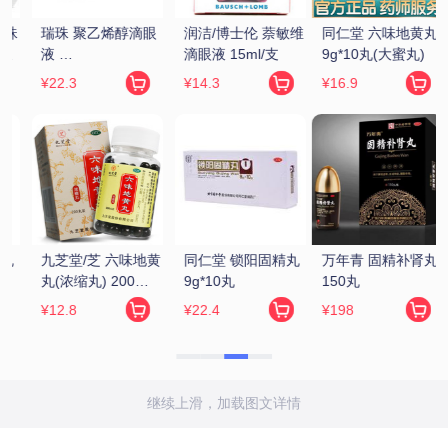
维
同仁堂 六味地黄丸 
金水宝 金水宝胶囊 
白云山/花城 龟鹿补
9g*10丸(大蜜丸)
0.33g*9粒*12板
肾丸 4.5g*12袋
¥16.9
¥72.17
¥29.9
 
万年青 固精补肾丸 
汇仁 肾宝片 
张恒春 六味地黄丸 
150丸
0.7g*126片/瓶
200丸(浓缩丸)
¥198
¥229
¥6.5
继续上滑，加载图文详情