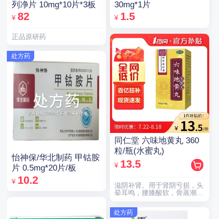
列净片 10mg*10片*3板
30mg*1片
82
1.5
¥
¥
正品原研药
处方药
同仁堂 六味地黄丸 360
粒/瓶(水蜜丸)
怡神保/华北制药 甲钴胺
13.5
¥
片 0.5mg*20片/板
10.2
¥
滋阴补肾。用于肾阴亏损，头
晕耳鸣，腰膝酸软，骨蒸潮
热，盗汗遗精。
处方药