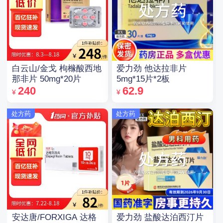
白云山/金戈 枸橼酸西地
爱力劲 他达拉非片
那非片 50mg*20片
5mg*15片*2板
240
62.9
¥
¥
处方药
处方药
安达唐/FORXIGA 达格
爱力劲 盐酸达泊西汀片