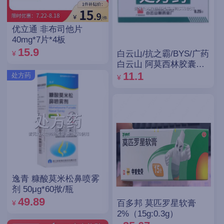
优立通 非布司他片
40mg*7片*4板
15.9
白云山/抗之霸/BYS/广药
¥
白云山 阿莫西林胶囊
0.25g*10粒*5板
11.1
处方药
¥
逸青 糠酸莫米松鼻喷雾
剂 50μg*60揿/瓶
49.89
百多邦 莫匹罗星软膏
¥
2%（15g:0.3g）