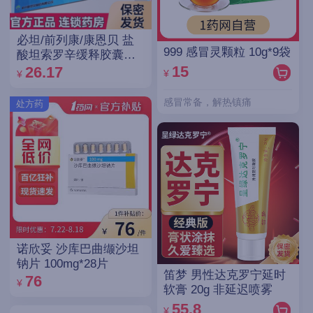
必坦/前列康/康恩贝 盐
999 感冒灵颗粒 10g*9袋
酸坦索罗辛缓释胶囊
0.2mg*14粒/盒
15
26.17
¥
¥
感冒常备，解热镇痛
处方药
诺欣妥 沙库巴曲缬沙坦
钠片 100mg*28片
笛梦 男性达克罗宁延时
76
¥
软膏 20g 非延迟喷雾
55.8
¥