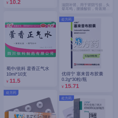
10.2
¥
滋阴补肾。用于肾阴亏损，头
晕耳鸣，腰膝酸软，骨蒸潮
热，盗汗遗精。
处方药
蜀中/依科 藿香正气水
优得宁 塞来昔布胶囊
10ml*10支
0.2g*30粒/瓶
11.5
¥
15.71
¥
处方药
处方药