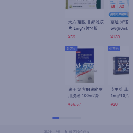
天方/启悦 非那雄胺
蔓迪 米诺地尔酊 
蔓迪 米诺地尔酊 
片 1mg*7片*4板
5%(90ml:4.5g)/瓶
5%(90ml:4.5g)*4瓶
¥59
¥139
¥389
处方药
处方药
处方药
康王 复方酮康唑发
安甲维 非那雄胺片 
白云山/敬修堂 养血
用洗剂 100ml/管
1mg*10片*3板
生发胶囊 0.5g*60
粒/瓶
¥56.57
¥20
¥15.3
继续上滑，加载图文详情