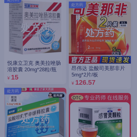
处方药
悦康立卫克 奥美拉唑肠
昂伟达 盐酸司美那非片
溶胶囊 20mg*28粒/瓶
5mg*2片/板
15
¥
126.57
¥
处方药