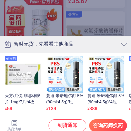
35.67
¥
处方药
暂时无货，先看看其他商品
处方药
21金维他 多维元素片
(21) 100片/瓶
49
迪根 双氯芬酸钠缓释片
¥
0.1g*12片
12
¥
天方/启悦 非那雄胺
蔓迪 米诺地尔酊 5%
蔓迪 米诺地尔酊 5%
片 1mg*7片*4板
(90ml:4.5g)/瓶
(90ml:4.5g)*4瓶
查看更多
59
139
389
¥
¥
¥
¥
到货通知
咨询药师换药
药品清单