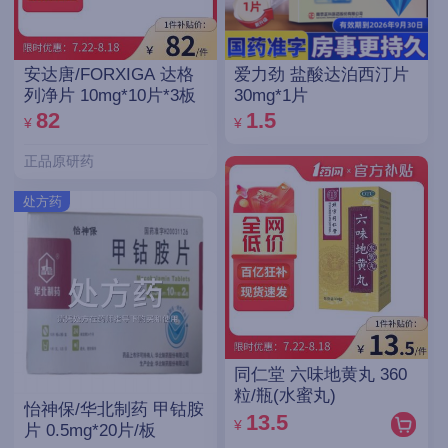
安达唐/FORXIGA 达格
爱力劲 盐酸达泊西汀片
列净片 10mg*10片*3板
30mg*1片
82
1.5
¥
¥
正品原研药
处方药
同仁堂 六味地黄丸 360
粒/瓶(水蜜丸)
怡神保/华北制药 甲钴胺
13.5
¥
片 0.5mg*20片/板