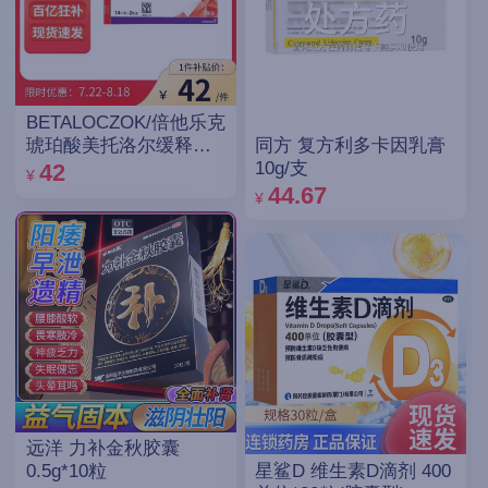
BETALOCZOK/倍他乐克
同方 复方利多卡因乳膏
琥珀酸美托洛尔缓释片
10g/支
47.5mg*14片*2板
42
¥
44.67
¥
远洋 力补金秋胶囊
星鲨D 维生素D滴剂 400
0.5g*10粒