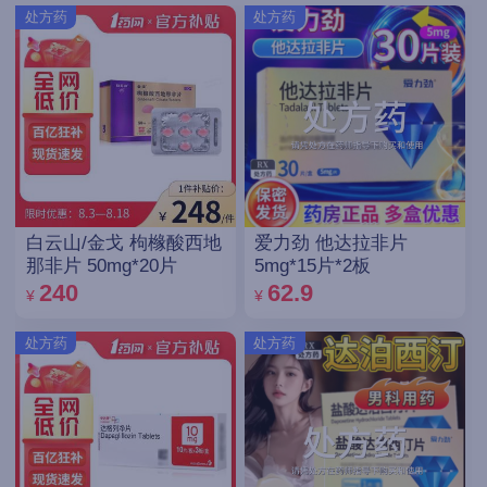
处方药
处方药
白云山/金戈 枸橼酸西地
爱力劲 他达拉非片
那非片 50mg*20片
5mg*15片*2板
240
62.9
¥
¥
处方药
处方药