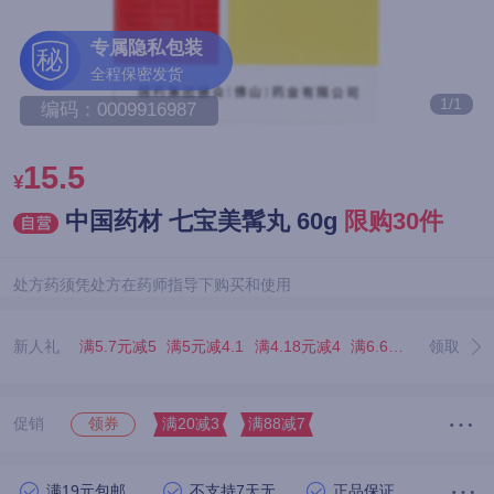
专属隐私包装
秘
全程保密发货
1/1
编码：0009916987
15.5
¥
中国药材 七宝美髯丸 60g
限购30件
处方药须凭处方在药师指导下购买和使用
新人礼
满5.7元减5
满5元减4.1
满4.18元减4
满6.67元减5.07
领取
满3
促销
满20减3
满88减7
领券
满19元包邮
不支持7天无理由退货
正品保证