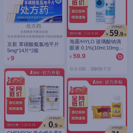
海露/HYLO 玻璃酸钠滴
京新 苯磺酸氨氯地平片
眼液 0.1%(10ml:10mg)/
5mg*14片*2板
支(OTC)
59.9
¥
9
¥
补水润眼，缓解眼干涩