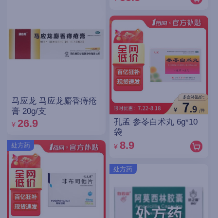
马应龙 马应龙麝香痔疮
膏 20g/支
孔孟 参苓白术丸 6g*10
26.9
¥
袋
8.9
处方药
¥
处方药