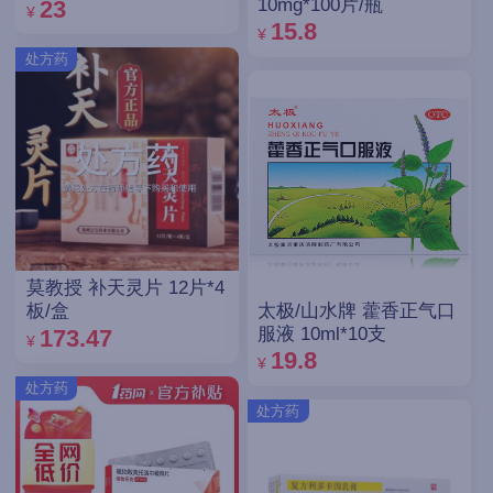
10mg*100片/瓶
23
¥
15.8
¥
处方药
莫教授 补天灵片 12片*4
太极/山水牌 藿香正气口
板/盒
服液 10ml*10支
173.47
¥
19.8
¥
处方药
处方药