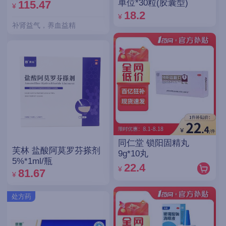
单位*30粒(胶囊型)
115.47
¥
18.2
¥
补肾益气，养血益精
同仁堂 锁阳固精丸
芙林 盐酸阿莫罗芬搽剂
9g*10丸
5%*1ml/瓶
22.4
¥
81.67
¥
处方药