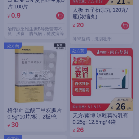
CHENPON 复合维生素B
片 100片
太极 五子衍宗丸 120丸/
0.9
¥
瓶(浓缩丸)
20
¥
治疗缺乏维生素B导致营养不
良，厌食，脚气病，糙皮病等
补肾益精，滋阴壮阳
处方药
处方药
格华止 盐酸二甲双胍片
天方/南博 咪喹莫特乳膏
0.5g*10片/板，2板/盒
0.25g: 12.5mg*4袋
30
¥
26
¥
处方药