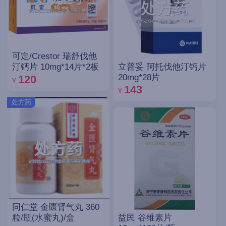
可定/Crestor 瑞舒伐他
立普妥 阿托伐他汀钙片
汀钙片 10mg*14片*2板
20mg*28片
120
¥
143
¥
处方药
同仁堂 金匮肾气丸 360
益民 谷维素片
粒/瓶(水蜜丸)/盒