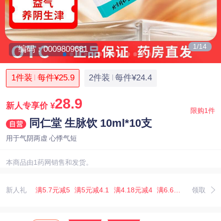
1/14
编码：0009809681
1件装
每件¥25.9
2件装
每件¥24.4
28.9
新人专享价
¥
限购1件
同仁堂 生脉饮 10ml*10支
用于气阴两虚 心悸气短
本商品由1药网销售和发货。
新人礼
满5.7元减5
满5元减4.1
满4.18元减4
满6.67元减5.07
领取
满3