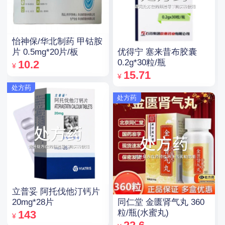
怡神保/华北制药 甲钴胺
优得宁 塞来昔布胶囊
片 0.5mg*20片/板
0.2g*30粒/瓶
10.2
¥
15.71
¥
处方药
处方药
立普妥 阿托伐他汀钙片
同仁堂 金匮肾气丸 360
20mg*28片
粒/瓶(水蜜丸)
143
¥