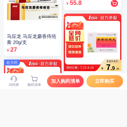
55.8
¥
马应龙 马应龙麝香痔疮
膏 20g/支
27
¥
处方药
孔孟 参苓白术丸 6g*10
加入购药清单
立即购买
袋
问药师
购药清单
8.9
¥
处方药
优立通 非布司他片