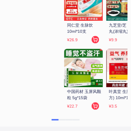
同仁堂 生脉饮 
九芝堂/芝 补中益气
孔孟 参苓白术丸 
10ml*10支
丸(浓缩丸) 200丸/
6g*10袋
瓶
¥26.9
¥9.9
¥8.9
中国药材 玉屏风颗
叶真堂 生脉饮(党参
向前 参苓白术散 
粒 5g*15袋
方) 10ml*10支
6g*10袋
¥22.7
¥3.5
¥10.2