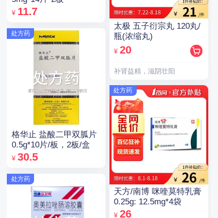
11.7
¥
太极 五子衍宗丸 120丸/
处方药
瓶(浓缩丸)
20
¥
补肾益精，滋阴壮阳
处方药
格华止 盐酸二甲双胍片
0.5g*10片/板，2板/盒
30.5
¥
处方药
天方/南博 咪喹莫特乳膏
0.25g: 12.5mg*4袋
26
¥