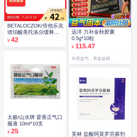
BETALOCZOK/倍他乐克
远洋 力补金秋胶囊
琥珀酸美托洛尔缓释片
0.5g*10粒
47.5mg*14片*2板
42
¥
115.47
¥
补肾益气，养血益精
太极/山水牌 藿香正气口
服液 10ml*10支
25
¥
芙林 盐酸阿莫罗芬搽剂