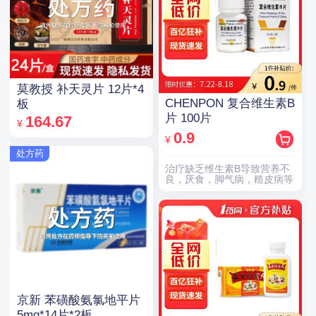
莫教授 补天灵片 12片*4
CHENPON 复合维生素B
板
片 100片
164.67
¥
0.9
¥
处方药
治疗缺乏维生素B导致营养不
良，厌食，脚气病，糙皮病等
京新 苯磺酸氨氯地平片
5mg*14片*2板