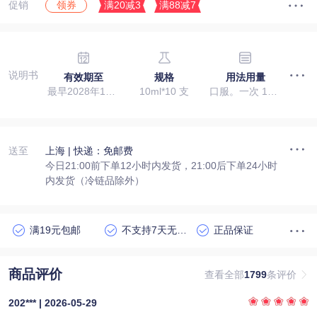
促销
满20减3
满88减7
领券
说明书
有效期至
规格
用法用量
最早2028年10月31日
10ml*10 支
口服。一次 10 毫升，一日 3 次。
送至
上海
| 快递：免邮费
今日21:00前下单12小时内发货，21:00后下单24小时
内发货（冷链品除外）
满19元包邮
不支持7天无理由退货
正品保证
商品评价
查看全部
1799
条评价
202*** | 2026-05-29