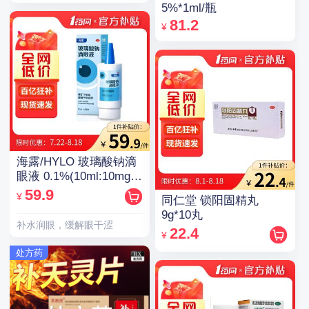
5%*1ml/瓶
81.2
¥
海露/HYLO 玻璃酸钠滴
眼液 0.1%(10ml:10mg)/
支(OTC)
59.9
¥
同仁堂 锁阳固精丸
9g*10丸
补水润眼，缓解眼干涩
22.4
¥
处方药