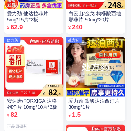
爱力劲 他达拉非片
白云山/金戈 枸橼酸西地
5mg*15片*2板
那非片 50mg*20片
62.9
240
¥
¥
处方药
处方药
安达唐/FORXIGA 达格
爱力劲 盐酸达泊西汀片
列净片 10mg*10片*3板
30mg*1片
82
1.5
¥
¥
正品原研药