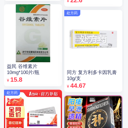
22.6
¥
处方药
益民 谷维素片
同方 复方利多卡因乳膏
10mg*100片/瓶
10g/支
15.8
¥
44.67
¥
处方药