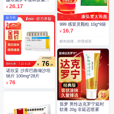
0.2mg*14粒/盒
26.17
¥
处方药
999 感冒灵颗粒 10g*9袋
16.7
¥
解热镇痛，舒缓感冒
诺欣妥 沙库巴曲缬沙坦
钠片 100mg*28片
76
¥
笛梦 男性达克罗宁延时
软膏 20g 非延迟喷雾