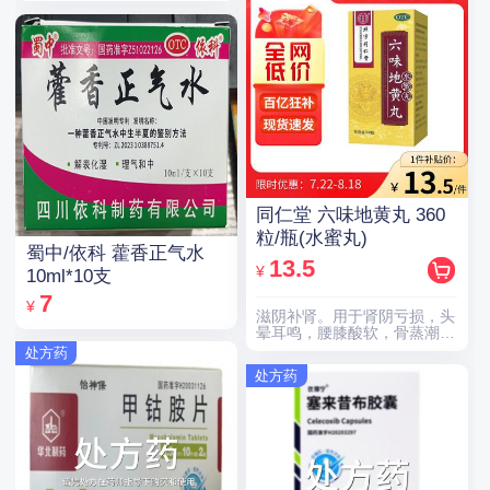
同仁堂 六味地黄丸 360
粒/瓶(水蜜丸)
蜀中/依科 藿香正气水
13.5
¥
10ml*10支
7
¥
滋阴补肾。用于肾阴亏损，头
晕耳鸣，腰膝酸软，骨蒸潮
热，盗汗遗精。
处方药
处方药