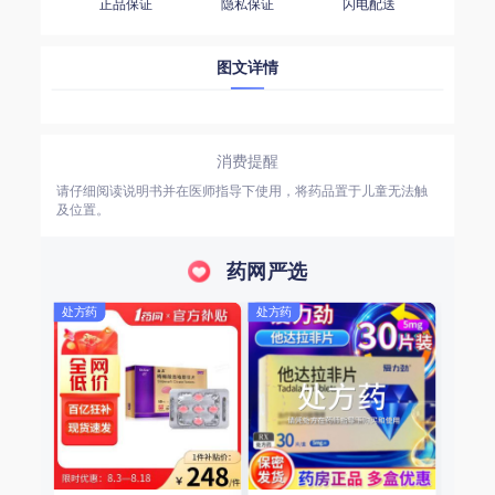
正品保证
隐私保证
闪电配送
图文详情
消费提醒
请仔细阅读说明书并在医师指导下使用，将药品置于儿童无法触
及位置。
药网严选
处方药
处方药