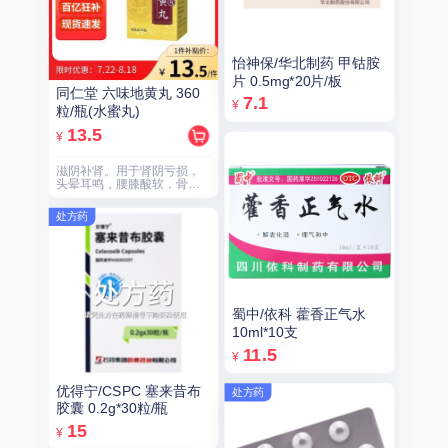
怡神保/华北制药 甲钴胺
片 0.5mg*20片/板
同仁堂 六味地黄丸 360
7.1
¥
粒/瓶(水蜜丸)
13.5
¥
滋阴补肾。用于肾阴亏损，
头晕耳鸣，腰膝酸软，骨蒸
潮热，盗汗遗精。
处方药
蜀中/依科 藿香正气水
10ml*10支
11.5
¥
优得宁/CSPC 塞来昔布
处方药
胶囊 0.2g*30粒/瓶
15
¥