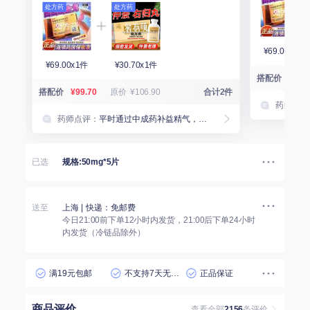
处方药
处方药
¥69.00x1件
¥69.00x1件
¥30.70x1件
搭配价
¥81.
搭配价
¥99.70
原价
¥106.90
合计2件
药师点评
药师点评：
平时通过中成药补益精气，平稳身体机能；在特定时刻使用大剂量他达拉非提供强力支持。该组合兼顾了长期的身体养护与临场的信心保障，灵活度极高。
已选
规格:50mg*5片
送至
上海
| 快递：免邮费
今日21:00前下单12小时内发货，21:00后下单24小时
内发货（冷链品除外）
满19元包邮
不支持7天无理由退货
正品保证
商品评价
查看全部
2156
条评价