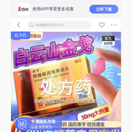
使用APP享受更多优惠
立即下载
枸橼酸西地那非片
处方药
专属隐私包装
秘
全程保密发货