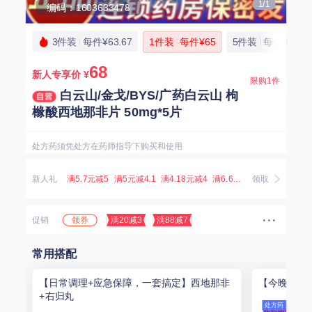
1/1
编码：1603633478
3件装
每件¥63.67
1件装
每件¥65
5件装
每件¥63
68
新人专享价
¥
限购1件
白云山/金戈/BYS/广药白云山 枸
橼酸西地那非片 50mg*5片
处方药须凭处方在药师指导下购买和使用
新人礼
满5.7元减5
满5元减4.1
满4.18元减4
满6.67元减5.07
领取
满3.8元减
领券
促销
满20减3
满88减7
常用搭配
【日常调理+应急保障，一套搞定】西地那非
【今晚不赶
+右归丸
处方药