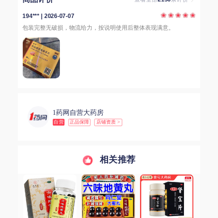
194*** | 2026-07-07
包装完整无破损，物流给力，按说明使用后整体表现满意。
1药网自营大药房
自营
正品保障
店铺资质 >
相关推荐