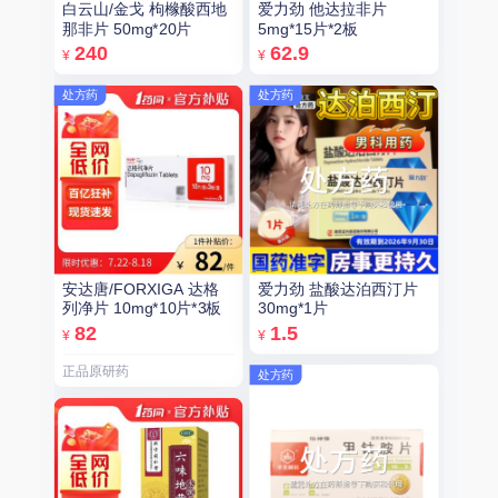
白云山/金戈 枸橼酸西地
爱力劲 他达拉非片
那非片 50mg*20片
5mg*15片*2板
240
62.9
¥
¥
处方药
处方药
安达唐/FORXIGA 达格
爱力劲 盐酸达泊西汀片
列净片 10mg*10片*3板
30mg*1片
82
1.5
¥
¥
正品原研药
处方药