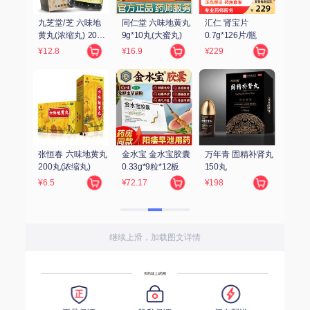
 
片/瓶
精补肾丸 
继续上滑，加载图文详情
买药就上1药网