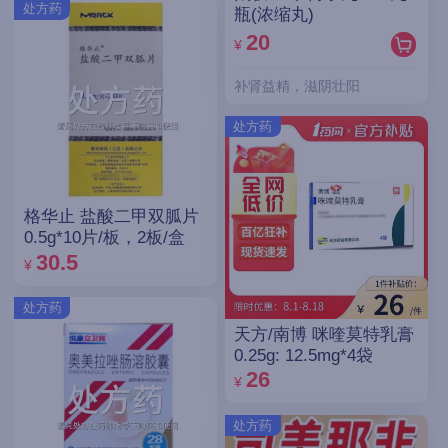
处方药
瓶(浓缩丸)
20
¥
补肾益精，滋阴壮阳
处方药
格华止 盐酸二甲双胍片
0.5g*10片/板，2板/盒
30.5
¥
处方药
天方/南博 咪喹莫特乳膏
0.25g: 12.5mg*4袋
26
¥
处方药