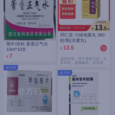
同仁堂 六味地黄丸 360
粒/瓶(水蜜丸)
蜀中/依科 藿香正气水
13.5
¥
10ml*10支
7
¥
滋阴补肾。用于肾阴亏损，头
晕耳鸣，腰膝酸软，骨蒸潮
热，盗汗遗精。
处方药
处方药