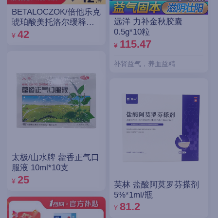
BETALOCZOK/倍他乐克
远洋 力补金秋胶囊
琥珀酸美托洛尔缓释片
0.5g*10粒
47.5mg*14片*2板
42
¥
115.47
¥
补肾益气，养血益精
太极/山水牌 藿香正气口
服液 10ml*10支
25
¥
芙林 盐酸阿莫罗芬搽剂
5%*1ml/瓶
81.2
¥