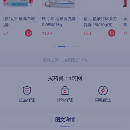
芬
金日/金日制药 酮康
同仁堂 六味地黄丸 
九芝堂/芝 六味地黄
唑乳膏 
360粒/瓶(水蜜丸)
丸(浓缩丸) 200丸/
10g:0.2g*25g/支
瓶
¥6
¥13.5
¥12.8
继续上滑，加载图文详情
买药就上1药网
正品保证
隐私保证
闪电配送
图文详情