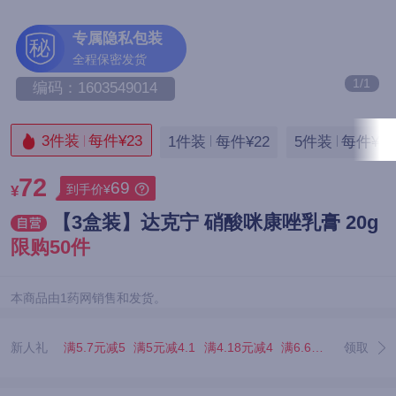
专属隐私包装
秘
全程保密发货
1/1
编码：1603549014
3件装
每件¥23
1件装
每件¥22
5件装
每件¥22
72
69
到手价¥
¥
【3盒装】达克宁 硝酸咪康唑乳膏 20g
限购50件
本商品由1药网销售和发货。
新人礼
满5.7元减5
满5元减4.1
满4.18元减4
满6.67元减5.07
领取
满3