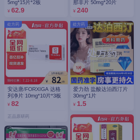
5mg*15片*2板
那非片 50mg*20片
62.9
240
¥
¥
处方药
处方药
安达唐/FORXIGA 达格
爱力劲 盐酸达泊西汀片
列净片 10mg*10片*3板
30mg*1片
82
1.5
¥
¥
正品原研药