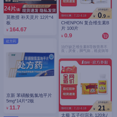
莫教授 补天灵片 12片*4
CHENPON 复合维生素B
板
片 100片
164.67
¥
0.9
¥
处方药
治疗缺乏维生素B导致营养不
良，厌食，脚气病，糙皮病等
京新 苯磺酸氨氯地平片
5mg*14片*2板
11.7
¥
太极 五子衍宗丸 120丸/