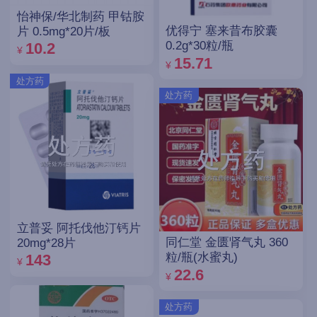
怡神保/华北制药 甲钴胺
优得宁 塞来昔布胶囊
片 0.5mg*20片/板
0.2g*30粒/瓶
10.2
¥
15.71
¥
处方药
处方药
立普妥 阿托伐他汀钙片
同仁堂 金匮肾气丸 360
20mg*28片
粒/瓶(水蜜丸)
143
¥
22.6
¥
处方药