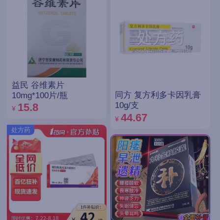
益民 谷维素片
同方 复方利多卡因乳膏
10mg*100片/瓶
10g/支
15.8
¥
44.67
¥
处方药