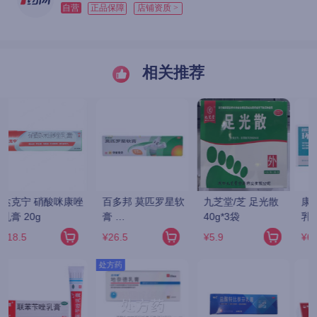
自营
正品保障
店铺资质 >
相关推荐
处方药
康欣诺泰 环吡酮胺
普特彼 他克莫司软
福元 克霉唑乳膏 
乳膏 10g:0.1g*20g/
膏 0.1%*10g/支
3%*10g
支
¥6.9
¥118.27
¥2.7