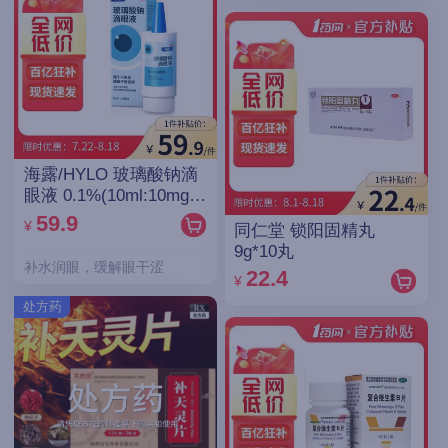
海露/HYLO 玻璃酸钠滴
眼液 0.1%(10ml:10mg)/
支(OTC)
59.9
¥
同仁堂 锁阳固精丸
9g*10丸
补水润眼，缓解眼干涩
22.4
¥
处方药