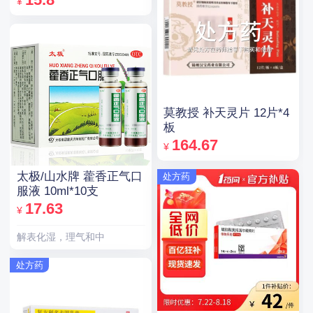
¥
莫教授 补天灵片 12片*4
板
164.67
¥
太极/山水牌 藿香正气口
处方药
服液 10ml*10支
17.63
¥
解表化湿，理气和中
处方药