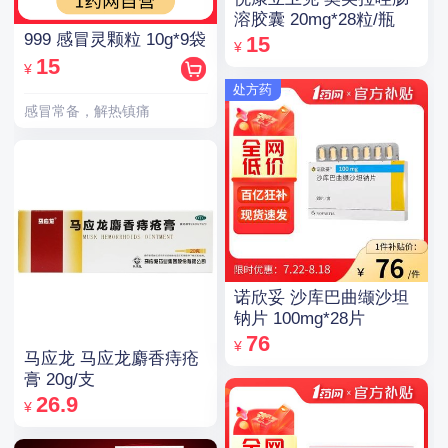
溶胶囊 20mg*28粒/瓶
999 感冒灵颗粒 10g*9袋
15
¥
15
¥
处方药
感冒常备，解热镇痛
诺欣妥 沙库巴曲缬沙坦
钠片 100mg*28片
76
¥
马应龙 马应龙麝香痔疮
膏 20g/支
26.9
¥