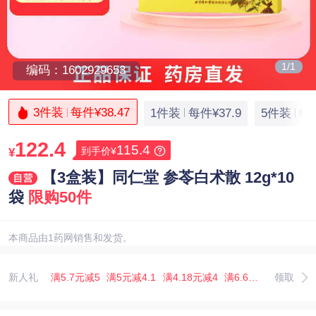
1/1
编码：1602929653
3件装
每件¥38.47
1件装
每件¥37.9
5件装
每件
122.4
115.4
到手价¥
¥
【3盒装】同仁堂 参苓白术散 12g*10
袋
限购50件
本商品由1药网销售和发货。
新人礼
满5.7元减5
满5元减4.1
满4.18元减4
满6.67元减5.07
领取
满3