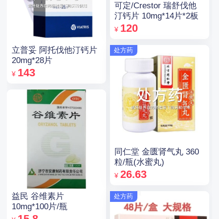
可定/Crestor 瑞舒伐他
汀钙片 10mg*14片*2板
120
¥
立普妥 阿托伐他汀钙片
处方药
20mg*28片
143
¥
同仁堂 金匮肾气丸 360
粒/瓶(水蜜丸)
26.63
¥
益民 谷维素片
处方药
10mg*100片/瓶
15.8