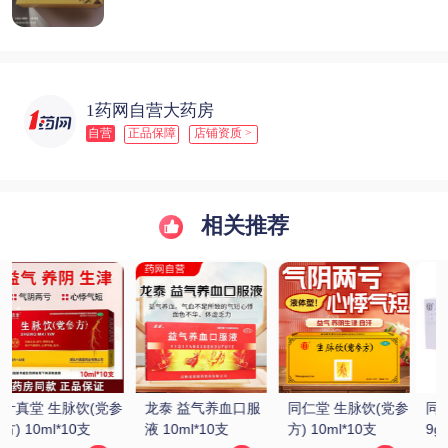
1药网自营大药房
自营
正品保障
店铺资质 >
相关推荐
参
同仁堂 锁阳固精丸 
九芝堂/芝 六味地黄
同仁堂 六味地黄丸 
9g*10丸
丸(浓缩丸) 200丸/
9g*10丸(大蜜丸)