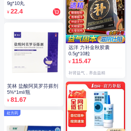
9g*10丸
22.4
¥
远洋 力补金秋胶囊
0.5g*10粒
115.47
¥
补肾益气，养血益精
芙林 盐酸阿莫罗芬搽剂
5%*1ml/瓶
81.67
¥
处方药