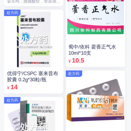
晕耳鸣，腰膝酸软，骨蒸潮
热，盗汗遗精。
处方药
蜀中/依科 藿香正气水
10ml*10支
10.5
¥
优得宁/CSPC 塞来昔布
处方药
胶囊 0.2g*30粒/瓶
14
¥
处方药