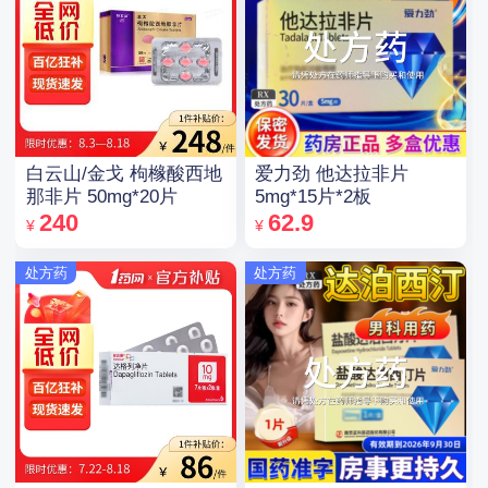
白云山/金戈 枸橼酸西地
爱力劲 他达拉非片
那非片 50mg*20片
5mg*15片*2板
240
62.9
¥
¥
处方药
处方药