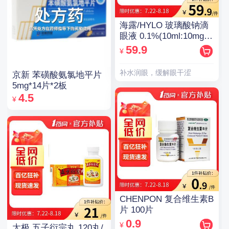
海露/HYLO 玻璃酸钠滴
眼液 0.1%(10ml:10mg)/
支(OTC)
59.9
¥
补水润眼，缓解眼干涩
京新 苯磺酸氨氯地平片
5mg*14片*2板
4.5
¥
CHENPON 复合维生素B
片 100片
0.9
¥
太极 五子衍宗丸 120丸/