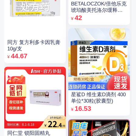
BETALOCZOK/倍他乐克
琥珀酸美托洛尔缓释片
47.5mg*14片*2板
42
¥
同方 复方利多卡因乳膏
10g/支
44.67
¥
星鲨D 维生素D滴剂 400
单位*30粒(胶囊型)
16.53
¥
同仁堂 锁阳固精丸