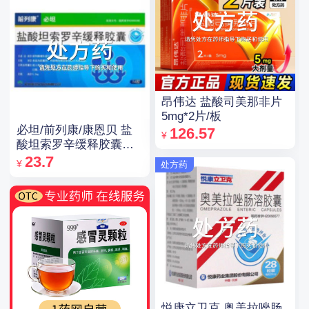
昂伟达 盐酸司美那非片
5mg*2片/板
必坦/前列康/康恩贝 盐
126.57
¥
酸坦索罗辛缓释胶囊
0.2mg*14粒
23.7
¥
处方药
悦康立卫克 奥美拉唑肠