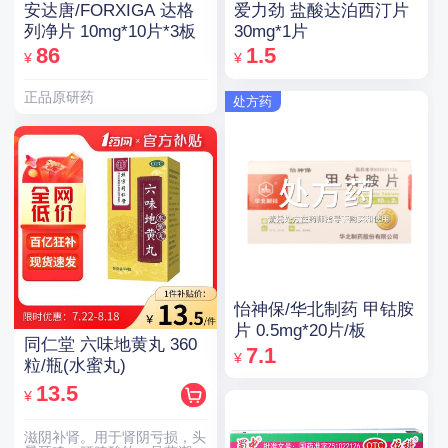
安达唐/FORXIGA 达格
爱力劲 盐酸达泊西汀片
列净片 10mg*10片*3板
30mg*1片
86
1.5
¥
¥
正品原研药
处方药
怡神保/华北制药 甲钴胺
片 0.5mg*20片/板
同仁堂 六味地黄丸 360
7.1
¥
粒/瓶(水蜜丸)
13.5
¥
滋阴补肾。用于肾阴亏损，头