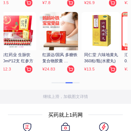
瓶
¥22.4
¥12.8
¥16.9
 
汇仁 肾宝片 
张恒春 六味地黄丸 
金水宝 金水宝胶囊 
0.7g*126片/瓶
200丸(浓缩丸)
0.33g*9粒*12板
¥229
¥6.5
¥72.17
继续上滑，加载图文详情
买药就上1药网