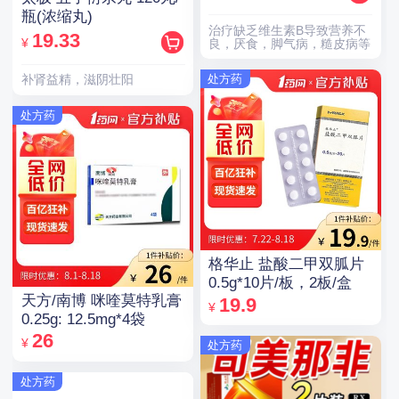
瓶(浓缩丸)
治疗缺乏维生素B导致营养不
19.33
¥
良，厌食，脚气病，糙皮病等
处方药
补肾益精，滋阴壮阳
处方药
格华止 盐酸二甲双胍片
0.5g*10片/板，2板/盒
天方/南博 咪喹莫特乳膏
19.9
¥
0.25g: 12.5mg*4袋
26
¥
处方药
处方药