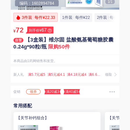
1/1
编码：1602894784
3件装
每件¥22.33
1件装
每件¥22
2件装
每件¥22
72
67
到手价¥
¥
【3盒装】维尔固 盐酸氨基葡萄糖胶囊
0.24g*90粒/瓶
限购50件
本商品由1药网销售和发货。
新人礼
满5.7元减5
满5元减4.1
满4.18元减4
满6.67元减5.07
领取
满3.8元减
领券
促销
满20减3
满40减5
常用搭配
【关节补钙组合】
【关节养护