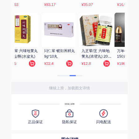
¥16.9
¥229
¥3.65
 六味地
万年青 固精补肾丸 
金水宝 金水宝胶囊 
张恒春 六味地黄丸 
 200
150丸
0.33g*9粒*12板
200丸(浓缩丸)
¥198
¥72.17
¥6.5
继续上滑，加载图文详情
买药就上1药网
正品保证
隐私保证
闪电配送