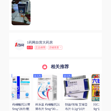
1药网自营大药房
自营
正品保障
店铺资质 >
相关推荐
 艾瑞昔
同仁堂 六味地黄丸 
汇仁 肾宝片 
梁湖 六味地黄丸 
10片
9g*10丸(大蜜丸)
0.7g*126片/瓶
200丸/瓶