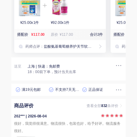
¥25.00x1件
¥92.00x1件
¥25.00x1件
搭配价
¥117.00
原价
¥117.00
合计2件
搭配价
¥41.
药师点评：
盐酸氨基葡萄糖养护关节软骨，碳酸钙 D3 补充钙质、强韧骨骼，搭配使用，护关节、补骨骼，更适合中老年日常保养。
药师点评
送至
上海
| 快递：免邮费
18：00前下单，预计当天出库
满19元包邮
不支持7天无理由退货
正品保证
商品评价
查看全部
832
条评价
202*** | 2026-08-04
很好，我觉得很满意。物流很快，包装也好，给予好评。物流服务
很好。