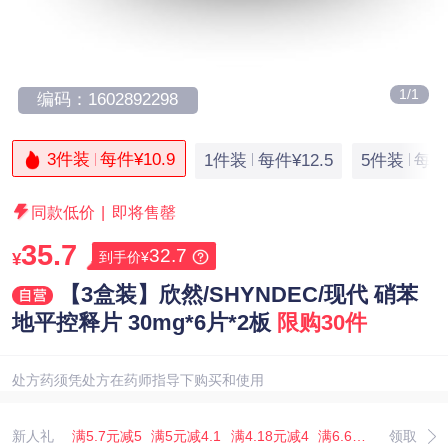
1/1
编码：1602892298
3件装
每件¥10.9
1件装
每件¥12.5
5件装
每件¥
同款低价
|
即将售罄
35.7
32.7
到手价¥
¥
【3盒装】欣然/SHYNDEC/现代 硝苯
地平控释片 30mg*6片*2板
限购30件
处方药须凭处方在药师指导下购买和使用
新人礼
满5.7元减5
满5元减4.1
满4.18元减4
满6.67元减5.07
领取
满3