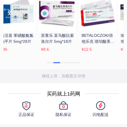
缬氨悦 缬沙坦氨氯
康忻 富马酸比索洛
同仁堂 六味地黄丸 
托
地平片(Ⅰ) 
尔片 5mg*10片
360粒/瓶(水蜜丸)
80mg/5mg*28片
¥13.53
¥27.07
¥13.5
继续上滑，加载图文详情
买药就上1药网
正品保证
隐私保证
闪电配送