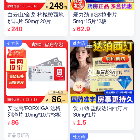
白云山/金戈 枸橼酸西地
爱力劲 他达拉非片
那非片 50mg*20片
5mg*15片*2板
240
62.9
¥
¥
处方药
处方药
安达唐/FORXIGA 达格
爱力劲 盐酸达泊西汀片
列净片 10mg*10片*3板
30mg*1片
86
1.5
¥
¥
正品原研药
处方药