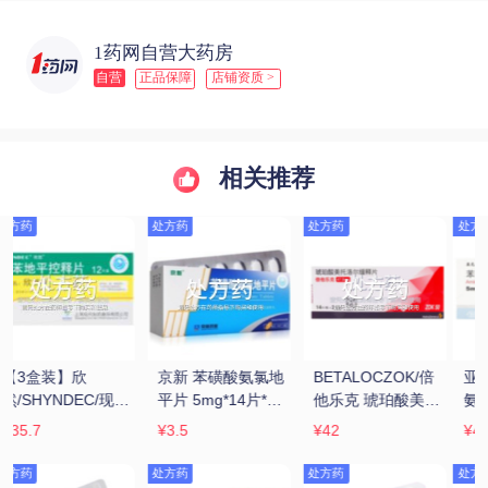
1药网自营大药房
自营
正品保障
店铺资质 >
相关推荐
处方药
处方药
处方药
亚尼安/药友 苯磺酸
京新 苯磺酸氨氯地
欣然/SHYNDEC/现
托
氨氯地平片 
平片 5mg*14片*2
代 硝苯地平控释片 
5mg*14片*2板
板
30mg*6片*2板
¥4.7
¥3
¥10.9
处方药
处方药