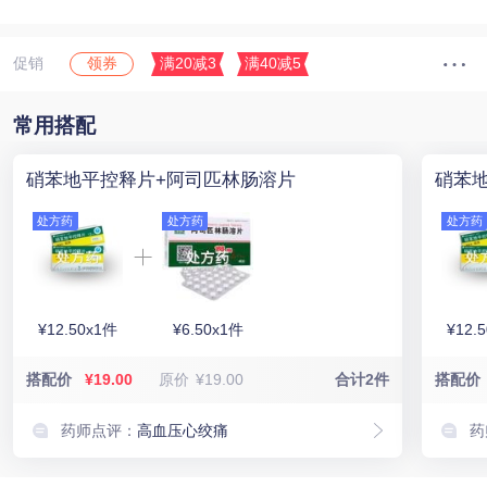
促销
满20减3
满40减5
领券
常用搭配
硝苯地平控释片+阿司匹林肠溶片
硝苯
处方药
处方药
处方药
¥12.50x1件
¥6.50x1件
¥12.
搭配价
¥19.00
原价
¥19.00
合计2件
搭配价
药师点评：
高血压心绞痛
药