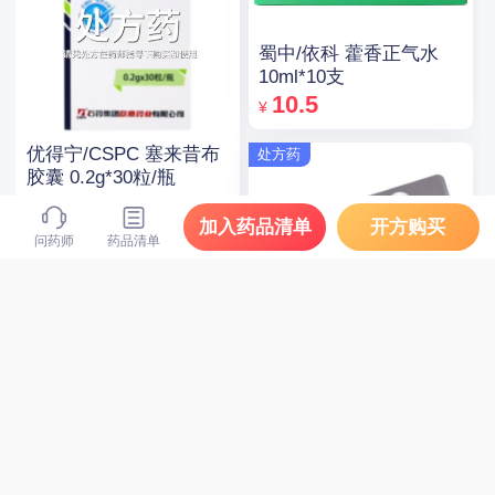
蜀中/依科 藿香正气水
10ml*10支
10.5
¥
优得宁/CSPC 塞来昔布
处方药
胶囊 0.2g*30粒/瓶
14
¥
加入药品清单
开方购买
问药师
药品清单
处方药
可定/Crestor 瑞舒伐他
汀钙片 10mg*14片*2板
120
¥
立普妥 阿托伐他汀钙片
处方药