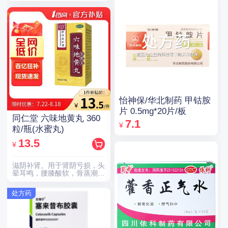
怡神保/华北制药 甲钴胺
片 0.5mg*20片/板
同仁堂 六味地黄丸 360
7.1
¥
粒/瓶(水蜜丸)
13.5
¥
滋阴补肾。用于肾阴亏损，头
晕耳鸣，腰膝酸软，骨蒸潮
热，盗汗遗精。
处方药