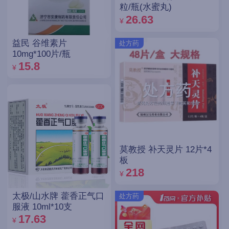
粒/瓶(水蜜丸)
26.63
¥
益民 谷维素片
处方药
10mg*100片/瓶
15.8
¥
莫教授 补天灵片 12片*4
板
218
¥
太极/山水牌 藿香正气口
处方药
服液 10ml*10支
17.63
¥