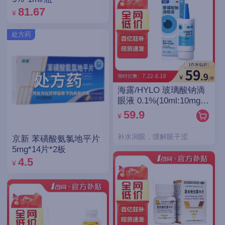
81.67
¥
处方药
海露/HYLO 玻璃酸钠滴
眼液 0.1%(10ml:10mg)/
支(OTC)
59.9
¥
补水润眼，缓解眼干涩
京新 苯磺酸氨氯地平片
5mg*14片*2板
4.5
¥