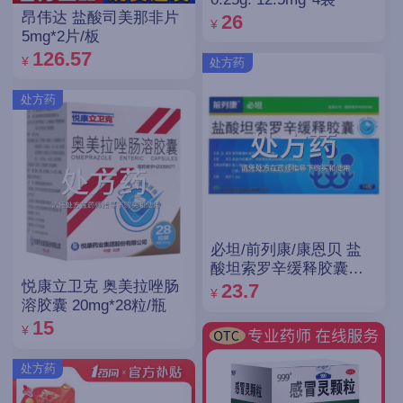
昂伟达 盐酸司美那非片
26
¥
5mg*2片/板
126.57
¥
处方药
处方药
必坦/前列康/康恩贝 盐
酸坦索罗辛缓释胶囊
悦康立卫克 奥美拉唑肠
0.2mg*14粒
23.7
¥
溶胶囊 20mg*28粒/瓶
15
¥
处方药