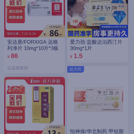
安达唐/FORXIGA 达格
爱力劲 盐酸达泊西汀片
列净片 10mg*10片*3板
30mg*1片
86
1.5
¥
¥
正品原研药
处方药
怡神保/华北制药 甲钴胺