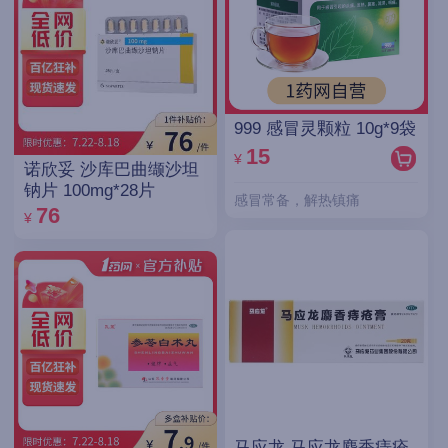
999 感冒灵颗粒 10g*9袋
15
¥
诺欣妥 沙库巴曲缬沙坦
钠片 100mg*28片
感冒常备，解热镇痛
76
¥
马应龙 马应龙麝香痔疮