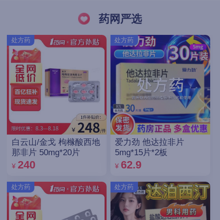
药网严选
处方药
处方药
白云山/金戈 枸橼酸西地
爱力劲 他达拉非片
那非片 50mg*20片
5mg*15片*2板
240
62.9
¥
¥
处方药
处方药