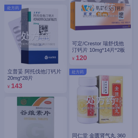
处方药
可定/Crestor 瑞舒伐他
汀钙片 10mg*14片*2板
120
¥
立普妥 阿托伐他汀钙片
处方药
20mg*28片
143
¥
同仁堂 金匮肾气丸 360