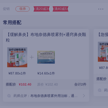
促销
满20减3
满40减5
领券
常用搭配
【缓解鼻炎】布地奈德鼻喷雾剂+通窍鼻炎颗
【急
粒
¥87.
¥87.80x1件
¥14.60x1件
搭配价
搭配价
¥102.40
原价
¥102.40
合计2件
药
药师点评：
布地奈德鼻喷雾外用治标，通窍鼻炎颗粒中药治本，中西联用,标本兼治