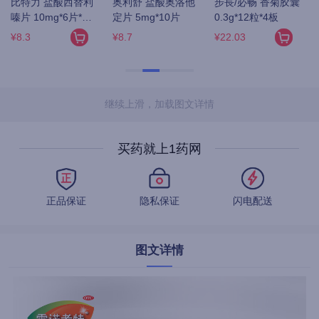
 
同仁堂 锁阳固精丸 
九芝堂/芝 六味地黄
同仁堂 六味地黄丸 
9g*10丸
丸(浓缩丸) 200丸/
9g*10丸(大蜜丸)
瓶
¥22.4
¥12.8
¥16.9
继续上滑，加载图文详情
买药就上1药网
正品保证
隐私保证
闪电配送
图文详情