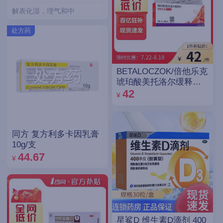
解表化湿，理气和中
处方药
BETALOCZOK/倍他乐克
琥珀酸美托洛尔缓释片
47.5mg*14片*2板
42
¥
同方 复方利多卡因乳膏
10g/支
44.67
¥
星鲨D 维生素D滴剂 400