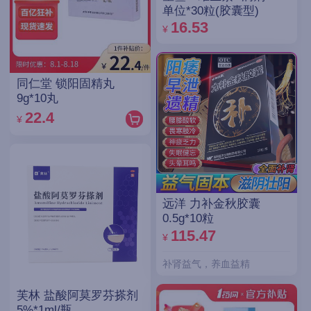
单位*30粒(胶囊型)
16.53
¥
同仁堂 锁阳固精丸
9g*10丸
22.4
¥
远洋 力补金秋胶囊
0.5g*10粒
115.47
¥
补肾益气，养血益精
芙林 盐酸阿莫罗芬搽剂
5%*1ml/瓶