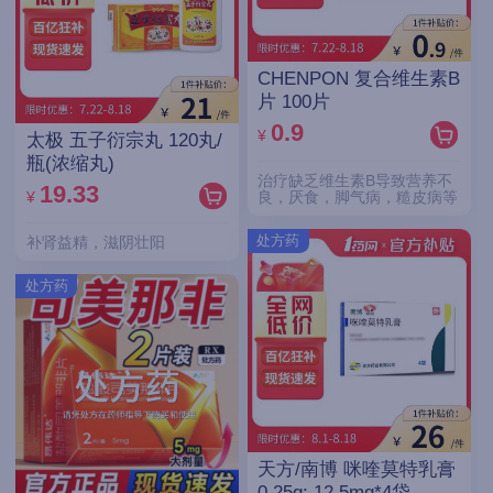
CHENPON 复合维生素B
片 100片
0.9
¥
太极 五子衍宗丸 120丸/
瓶(浓缩丸)
治疗缺乏维生素B导致营养不
19.33
¥
良，厌食，脚气病，糙皮病等
处方药
补肾益精，滋阴壮阳
处方药
天方/南博 咪喹莫特乳膏
0.25g: 12.5mg*4袋