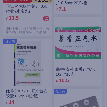
片 0.5mg*20片/板
同仁堂 六味地黄丸 360
7.1
¥
粒/瓶(水蜜丸)
13.5
¥
滋阴补肾。用于肾阴亏损，头
晕耳鸣，腰膝酸软，骨蒸潮
热，盗汗遗精。
处方药
蜀中/依科 藿香正气水
10ml*10支
10.5
¥
优得宁/CSPC 塞来昔布
处方药
胶囊 0.2g*30粒/瓶
14
¥