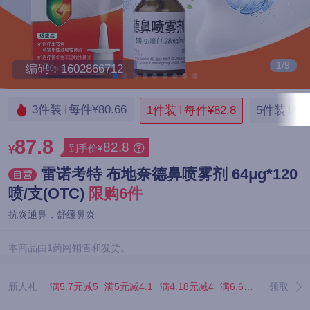
1/9
编码：1602866712
3件装
每件¥80.66
1件装
每件¥82.8
5件装
每件
87.8
82.8
到手价¥
¥
雷诺考特 布地奈德鼻喷雾剂 64μg*120
喷/支(OTC)
限购6件
抗炎通鼻，舒缓鼻炎
本商品由1药网销售和发货。
新人礼
满5.7元减5
满5元减4.1
满4.18元减4
满6.67元减5.07
领取
满3