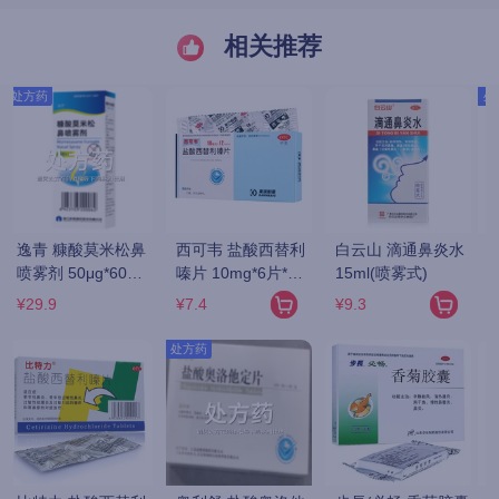
相关推荐
处方药
处方药
 
NASONEX/内舒拿 
毕诺 曲安奈德鼻喷
同仁堂 六味地黄丸 
糠酸莫米松鼻喷雾
雾剂 180揿/瓶
360粒/瓶(水蜜丸)
剂 50ug*140揿/支
¥110.57
¥18.13
¥13.5