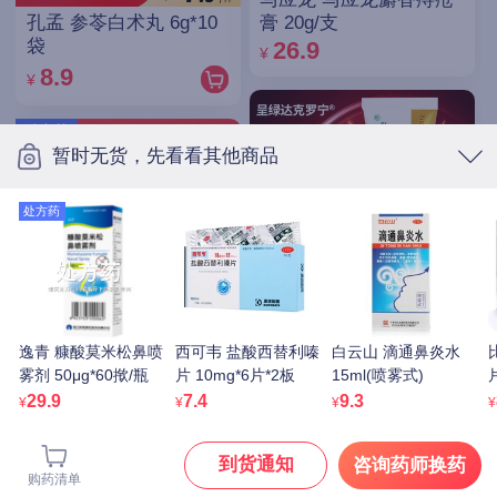
孔孟 参苓白术丸 6g*10
膏 20g/支
袋
26.9
¥
8.9
¥
处方药
暂时无货，先看看其他商品
处方药
笛梦 男性达克罗宁延时
逸青 糠酸莫米松鼻喷
西可韦 盐酸西替利嗪
白云山 滴通鼻炎水
软膏 20g 非延迟喷雾
优立通 非布司他片
雾剂 50μg*60揿/瓶
片 10mg*6片*2板
15ml(喷雾式)
55.8
40mg*7片*4板
¥
29.9
7.4
9.3
¥
¥
¥
¥
15.9
¥
处方药
到货通知
处方药
咨询药师换药
购药清单