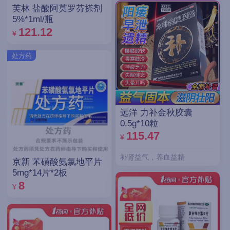
芙林 盐酸阿莫罗芬搽剂
5%*1ml/瓶
121.12
¥
处方药
远洋 力补金秋胶囊
0.5g*10粒
115.47
¥
补肾益气，养血益精
京新 苯磺酸氨氯地平片
5mg*14片*2板
8
¥