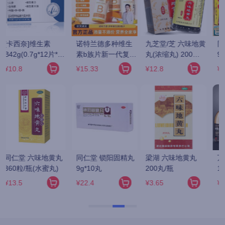
九芝堂/芝 六味地黄
同仁堂 六味地黄丸 
汇仁 肾宝片 
合
丸(浓缩丸) 200丸/
9g*10丸(大蜜丸)
0.7g*126片/瓶
瓶
¥12.8
¥16.9
¥229
 
梁湖 六味地黄丸 
万年青 固精补肾丸 
金水宝 金水宝胶囊 
200丸/瓶
150丸
0.33g*9粒*12板
¥3.65
¥198
¥72.17