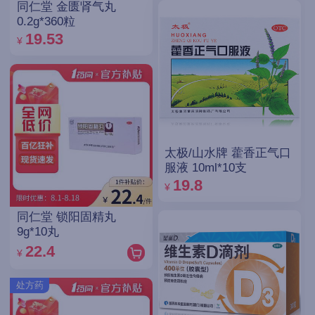
同仁堂 金匮肾气丸
0.2g*360粒
19.53
¥
太极/山水牌 藿香正气口
服液 10ml*10支
19.8
¥
同仁堂 锁阳固精丸
9g*10丸
22.4
¥
处方药