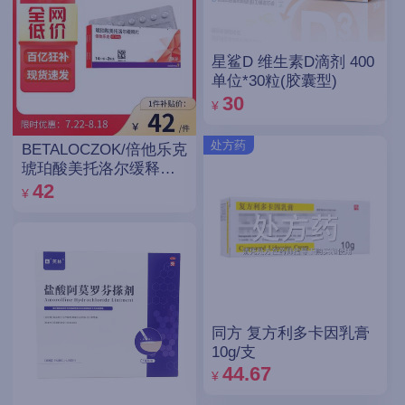
星鲨D 维生素D滴剂 400
单位*30粒(胶囊型)
30
¥
处方药
BETALOCZOK/倍他乐克
琥珀酸美托洛尔缓释片
47.5mg*14片*2板
42
¥
同方 复方利多卡因乳膏
10g/支
44.67
¥