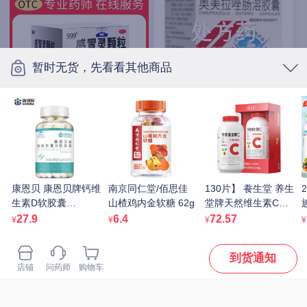
暂时无货，先看看其他商品
悦康立卫克 奥美拉唑肠
溶胶囊 20mg*28粒/瓶
15
999 感冒灵颗粒 10g*9袋
¥
15
¥
处方药
康恩贝 康恩贝牌钙维
南京同仁堂/佰思佳
130片】 飬生堂 养生
感冒常备，解热镇痛
生素D软胶囊
山楂鸡内金软糖 62g
堂牌天然维生素C咀
1.2g*200粒/瓶
嚼片
5
27.9
6.4
72.57
¥
¥
¥
¥
110.5g(850mg*130
片) 自营正品
到货通知
店铺
问药师
购物车