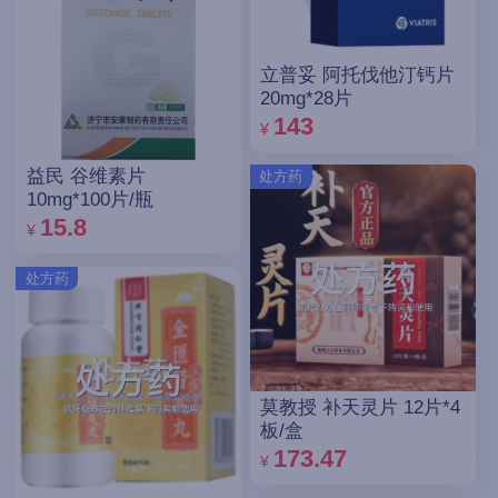
立普妥 阿托伐他汀钙片
20mg*28片
143
¥
益民 谷维素片
处方药
10mg*100片/瓶
15.8
¥
处方药
莫教授 补天灵片 12片*4
板/盒
173.47
¥