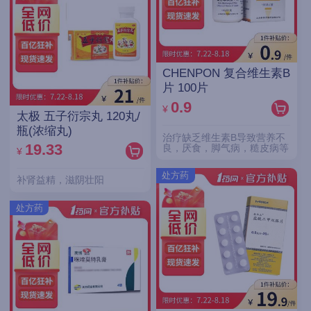
CHENPON 复合维生素B
片 100片
0.9
¥
太极 五子衍宗丸 120丸/
瓶(浓缩丸)
治疗缺乏维生素B导致营养不
19.33
良，厌食，脚气病，糙皮病等
¥
处方药
补肾益精，滋阴壮阳
处方药