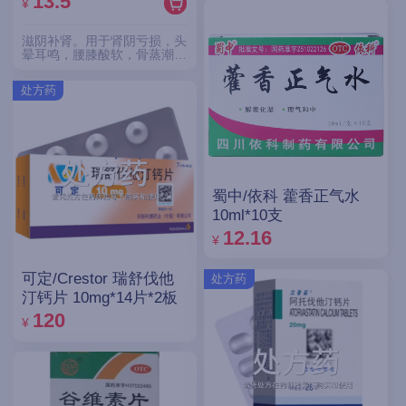
13.5
¥
滋阴补肾。用于肾阴亏损，头
晕耳鸣，腰膝酸软，骨蒸潮
热，盗汗遗精。
处方药
蜀中/依科 藿香正气水
10ml*10支
12.16
¥
可定/Crestor 瑞舒伐他
处方药
汀钙片 10mg*14片*2板
120
¥