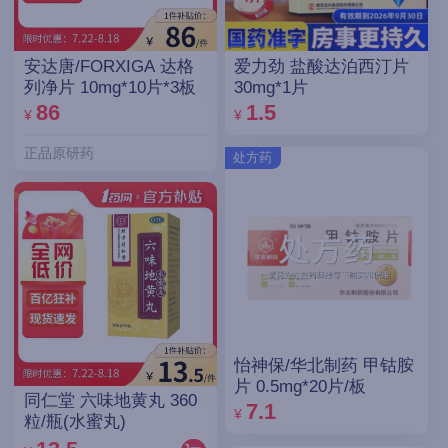
安达唐/FORXIGA 达格
爱力劲 盐酸达泊西汀片
列净片 10mg*10片*3板
30mg*1片
86
1.5
¥
¥
正品原研药
处方药
怡神保/华北制药 甲钴胺
片 0.5mg*20片/板
同仁堂 六味地黄丸 360
7.1
¥
粒/瓶(水蜜丸)