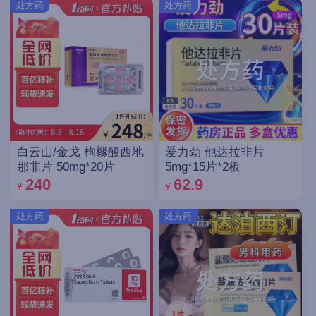
处方药
处方药
白云山/金戈 枸橼酸西地
爱力劲 他达拉非片
那非片 50mg*20片
5mg*15片*2板
240
62.9
¥
¥
处方药
处方药