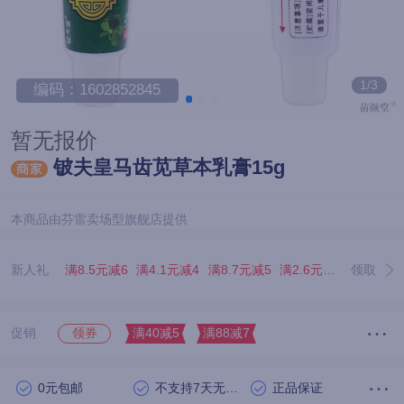
1/3
编码：1602852845
暂无报价
铍夫皇马齿苋草本乳膏15g
本商品由芬雷卖场型旗舰店提供
新人礼
满8.5元减6
满4.1元减4
满8.7元减5
满2.6元减2.5
领取
满8.7
促销
满40减5
满88减7
领券
0元包邮
不支持7天无理由退货
正品保证