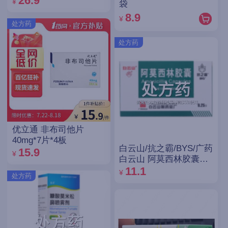
26.9
¥
袋
8.9
¥
处方药
处方药
优立通 非布司他片
40mg*7片*4板
白云山/抗之霸/BYS/广药
15.9
¥
白云山 阿莫西林胶囊
0.25g*10粒*5板
11.1
¥
处方药