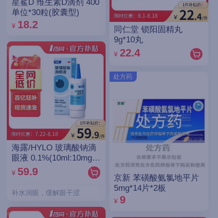
星鲨D 维生素D滴剂 400
单位*30粒(胶囊型)
18.2
¥
同仁堂 锁阳固精丸
9g*10丸
22.4
¥
处方药
海露/HYLO 玻璃酸钠滴
眼液 0.1%(10ml:10mg)/
支(OTC)
59.9
¥
京新 苯磺酸氨氯地平片
5mg*14片*2板
补水润眼，缓解眼干涩
9
¥