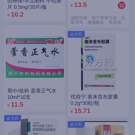
怡神保/华北制药 甲钴胺
13.5
¥
片 0.5mg*20片/板
10.2
¥
滋阴补肾。用于肾阴亏损，头
晕耳鸣，腰膝酸软，骨蒸潮
热，盗汗遗精。
处方药
蜀中/依科 藿香正气水
优得宁 塞来昔布胶囊
10ml*10支
0.2g*30粒/瓶
11.5
¥
15.71
¥
处方药
处方药