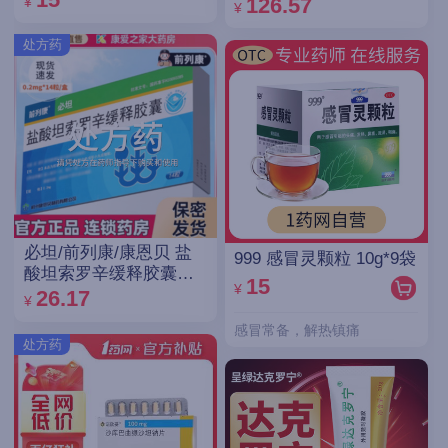
126.57
¥
¥
处方药
必坦/前列康/康恩贝 盐
999 感冒灵颗粒 10g*9袋
酸坦索罗辛缓释胶囊
15
¥
0.2mg*14粒/盒
26.17
¥
感冒常备，解热镇痛
处方药