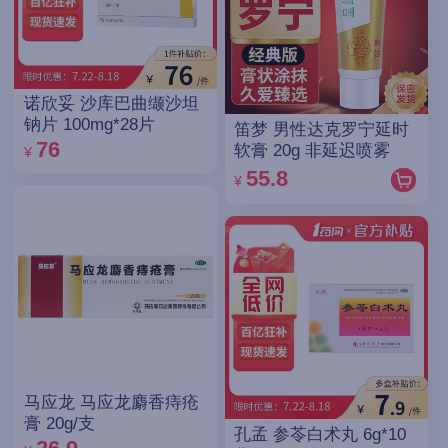
诺欣妥 沙库巴曲缬沙坦
钠片 100mg*28片
笛梦 男性达克罗宁延时
76
软膏 20g 非延迟喷雾
¥
55.8
¥
马应龙 马应龙麝香痔疮
膏 20g/支
孔孟 参苓白术丸 6g*10