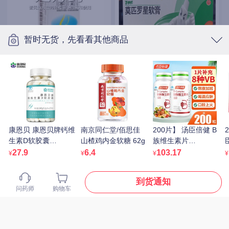
暂时无货，先看看其他商品
逸青 糠酸莫米松鼻喷雾
剂 50μg*60揿/瓶
百多邦 莫匹罗星软膏
49.89
¥
2%（15g:0.3g）
35.67
¥
处方药
康恩贝 康恩贝牌钙维
南京同仁堂/佰思佳
200片】 汤臣倍健 B
生素D软胶囊
山楂鸡内金软糖 62g
族维生素片
1.2g*200粒/瓶
500mg*100片/瓶*2
1
27.9
6.4
103.17
¥
¥
¥
¥
瓶 自营正品
到货通知
问药师
购物车
21金维他 多维元素片
(21) 100片/瓶
迪根 双氯芬酸钠缓释片