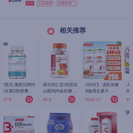
自营
正品保障
店铺资质 >
相关推荐
人仁和 多种维生素
[卡西奈]维生素
诺特兰德多种维生
B族片 36g(0.6g*60
B42g(0.7g*12片*5
素b族片新一代复合
2
片)
板)/盒
b族咀嚼片
¥69
¥10.8
¥17
b1b2b6b12烟酸泛
酸生物素硒 1瓶装