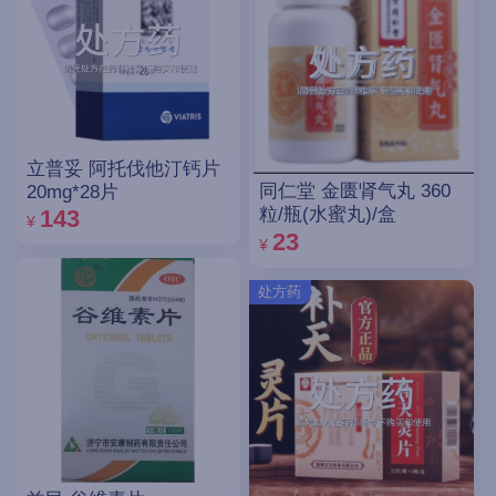
立普妥 阿托伐他汀钙片
同仁堂 金匮肾气丸 360
20mg*28片
粒/瓶(水蜜丸)/盒
143
¥
23
¥
处方药