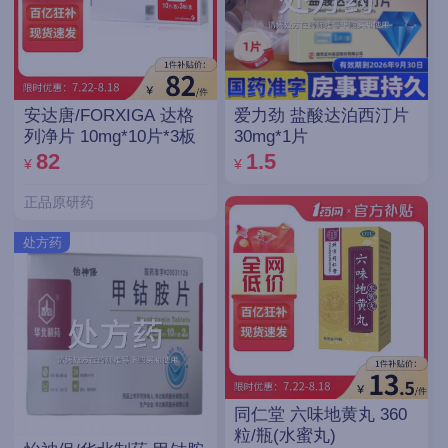
安达唐/FORXIGA 达格
爱力劲 盐酸达泊西汀片
列净片 10mg*10片*3板
30mg*1片
82
1.5
¥
¥
正品原研药
处方药
同仁堂 六味地黄丸 360
粒/瓶(水蜜丸)