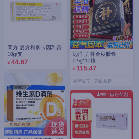
同方 复方利多卡因乳膏
远洋 力补金秋胶囊
10g/支
0.5g*10粒
44.67
¥
115.47
¥
补肾益气，养血益精