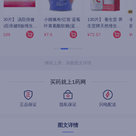
养
令比欣 天麻当归鹿
同仁堂 六味地黄丸 
九芝堂/芝 六味地黄
筋片 
360粒/瓶(水蜜丸)
丸(浓缩丸) 200丸/
72g(0.6g*120)
瓶
¥6.8
¥13.5
¥12.8
0
继续上滑，加载图文详情
买药就上1药网
正品保证
隐私保证
闪电配送
图文详情