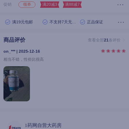
促销
满20减3
满88减7
领券
满19元包邮
不支持7天无理由退货
正品保证
商品评价
查看全部
21
条评价
on_*** | 2025-12-16
相当不错，性价比很高
1药网自营大药房