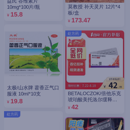
益民 谷维素片
莫教授 补天灵片 12片*4
10mg*100片/瓶
板/盒
15.8
¥
173.47
¥
处方药
太极/山水牌 藿香正气口
BETALOCZOK/倍他乐克
服液 10ml*10支
琥珀酸美托洛尔缓释片
19.8
¥
47.5mg*14片*2板
42
¥
处方药