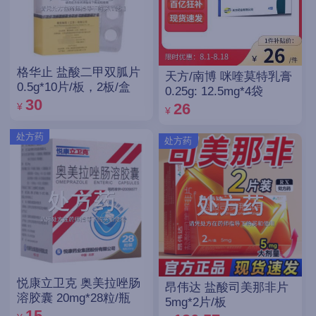
格华止 盐酸二甲双胍片
天方/南博 咪喹莫特乳膏
0.5g*10片/板，2板/盒
0.25g: 12.5mg*4袋
30
26
¥
¥
处方药
处方药
悦康立卫克 奥美拉唑肠
昂伟达 盐酸司美那非片
溶胶囊 20mg*28粒/瓶
5mg*2片/板
15