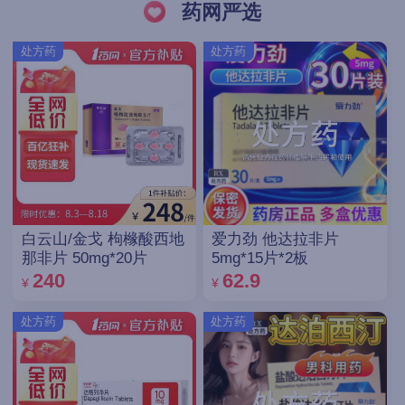
药网严选
处方药
处方药
白云山/金戈 枸橼酸西地
爱力劲 他达拉非片
那非片 50mg*20片
5mg*15片*2板
240
62.9
¥
¥
处方药
处方药