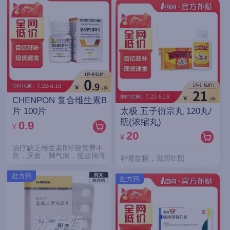
CHENPON 复合维生素B
太极 五子衍宗丸 120丸/
片 100片
瓶(浓缩丸)
0.9
¥
20
¥
治疗缺乏维生素B导致营养不
良，厌食，脚气病，糙皮病等
补肾益精，滋阴壮阳
处方药
处方药