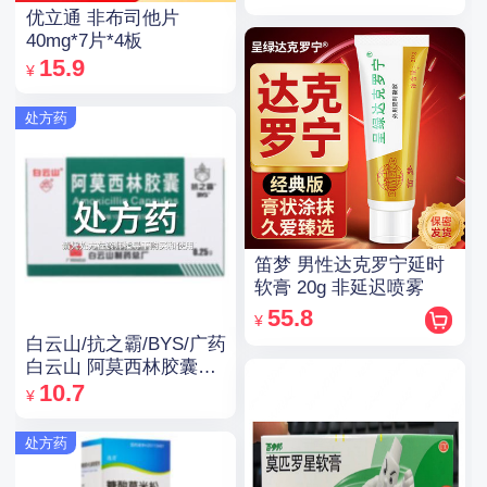
优立通 非布司他片
40mg*7片*4板
15.9
¥
处方药
笛梦 男性达克罗宁延时
软膏 20g 非延迟喷雾
55.8
¥
白云山/抗之霸/BYS/广药
白云山 阿莫西林胶囊
0.25g*10粒*5板
10.7
¥
处方药