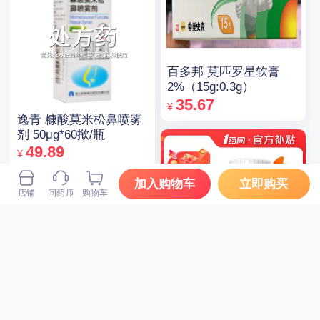
百多邦 莫匹罗星软膏
2%（15g:0.3g）
35.67
¥
逸青 糠酸莫米松鼻喷雾
剂 50μg*60揿/瓶
49.89
¥
加入购物车
立即购买
处方药
店铺
问药师
购物车
21金维他 多维元素片
(21) 100片/瓶