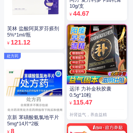
10g/支
44.67
¥
芙林 盐酸阿莫罗芬搽剂
5%*1ml/瓶
121.12
¥
处方药
远洋 力补金秋胶囊
0.5g*10粒
115.47
¥
补肾益气，养血益精
京新 苯磺酸氨氯地平片
5mg*14片*2板
8
¥