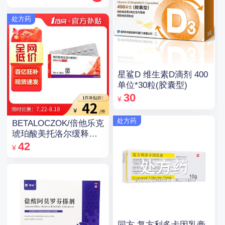
处方药
星鲨D 维生素D滴剂 400
单位*30粒(胶囊型)
30
¥
处方药
BETALOCZOK/倍他乐克
琥珀酸美托洛尔缓释片
47.5mg*14片*2板
42
¥
同方 复方利多卡因乳膏