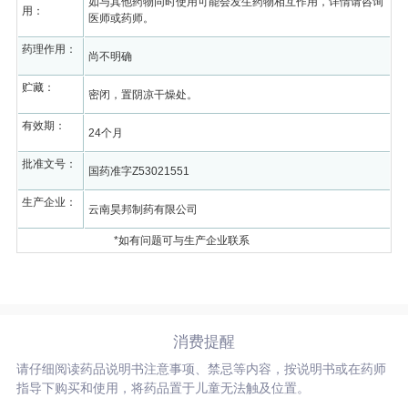
如与其他药物同时使用可能会发生药物相互作用，详情请咨询
用：
医师或药师。
药理作用：
尚不明确
贮藏：
密闭，置阴凉干燥处。
有效期：
24个月
批准文号：
国药准字Z53021551
生产企业：
云南昊邦制药有限公司
*如有问题可与生产企业联系
消费提醒
请仔细阅读药品说明书注意事项、禁忌等内容，按说明书或在药师
指导下购买和使用，将药品置于儿童无法触及位置。