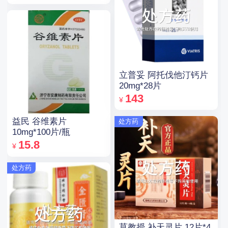
立普妥 阿托伐他汀钙片
20mg*28片
143
¥
益民 谷维素片
处方药
10mg*100片/瓶
15.8
¥
处方药
莫教授 补天灵片 12片*4