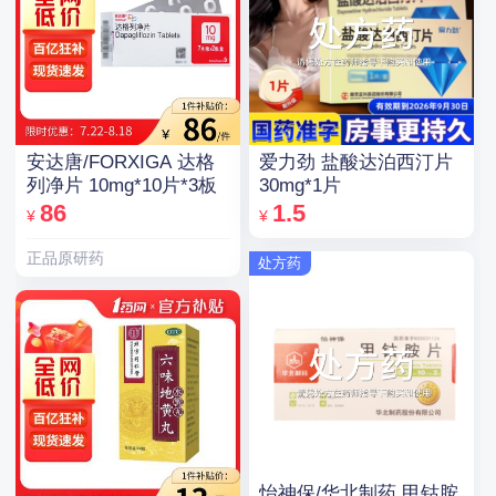
安达唐/FORXIGA 达格
爱力劲 盐酸达泊西汀片
列净片 10mg*10片*3板
30mg*1片
86
1.5
¥
¥
正品原研药
处方药
怡神保/华北制药 甲钴胺