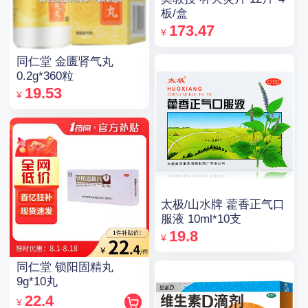
板/盒
173.47
¥
同仁堂 金匮肾气丸
0.2g*360粒
19.53
¥
太极/山水牌 藿香正气口
服液 10ml*10支
19.8
¥
同仁堂 锁阳固精丸
9g*10丸
22.4
¥