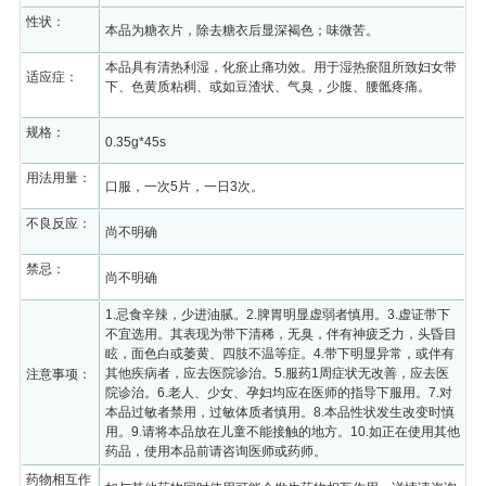
性状：
本品为糖衣片，除去糖衣后显深褐色；味微苦。
本品具有清热利湿，化瘀止痛功效。用于湿热瘀阻所致妇女带
适应症：
下、色黄质粘稠、或如豆渣状、气臭，少腹、腰骶疼痛。
规格：
0.35g*45s
用法用量：
口服，一次5片，一日3次。
不良反应：
尚不明确
禁忌：
尚不明确
1.忌食辛辣，少进油腻。2.脾胃明显虚弱者慎用。3.虚证带下
不宜选用。其表现为带下清稀，无臭，伴有神疲乏力，头昏目
眩，面色白或萎黄、四肢不温等症。4.带下明显异常，或伴有
其他疾病者，应去医院诊治。5.服药1周症状无改善，应去医
注意事项：
院诊治。6.老人、少女、孕妇均应在医师的指导下服用。7.对
本品过敏者禁用，过敏体质者慎用。8.本品性状发生改变时慎
用。9.请将本品放在儿童不能接触的地方。10.如正在使用其他
药品，使用本品前请咨询医师或药师。
药物相互作