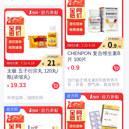
CHENPON 复合维生素B
片 100片
0.9
¥
太极 五子衍宗丸 120丸/
瓶(浓缩丸)
治疗缺乏维生素B导致营养不
19.33
良，厌食，脚气病，糙皮病等
¥
处方药
补肾益精，滋阴壮阳
处方药