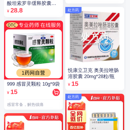
酸坦索罗辛缓释胶囊
0.2mg*14粒
28.8
处方药
¥
悦康立卫克 奥美拉唑肠
溶胶囊 20mg*28粒/瓶
15
999 感冒灵颗粒 10g*9袋
¥
15
¥
处方药
感冒常备，解热镇痛