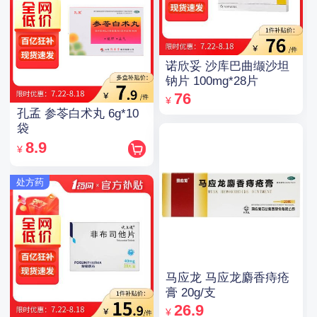
诺欣妥 沙库巴曲缬沙坦
钠片 100mg*28片
76
¥
孔孟 参苓白术丸 6g*10
袋
8.9
¥
处方药
马应龙 马应龙麝香痔疮
膏 20g/支
26.9
¥