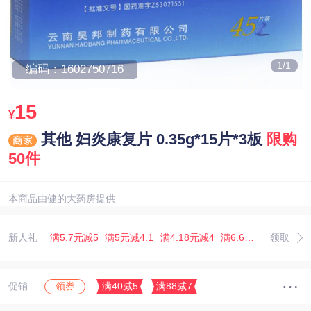
1/1
编码：1602750716
15
¥
其他 妇炎康复片 0.35g*15片*3板
限购
50件
本商品由健的大药房提供
新人礼
满5.7元减5
满5元减4.1
满4.18元减4
满6.67元减5.07
领取
满3
促销
满40减5
满88减7
领券