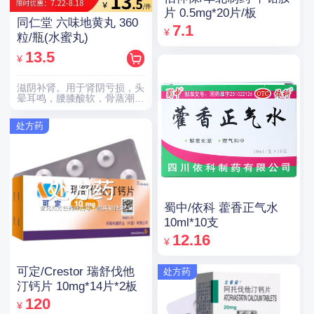
片 0.5mg*20片/板
同仁堂 六味地黄丸 360
7.1
¥
粒/瓶(水蜜丸)
13.5
¥
滋阴补肾。用于肾阴亏损，头
晕耳鸣，腰膝酸软，骨蒸潮
热，盗汗遗精。
处方药
蜀中/依科 藿香正气水
10ml*10支
12.16
¥
可定/Crestor 瑞舒伐他
处方药
汀钙片 10mg*14片*2板
120
¥