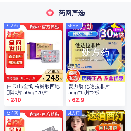
药网严选
处方药
处方药
白云山/金戈 枸橼酸西地
爱力劲 他达拉非片
那非片 50mg*20片
5mg*15片*2板
240
62.9
¥
¥
处方药
处方药