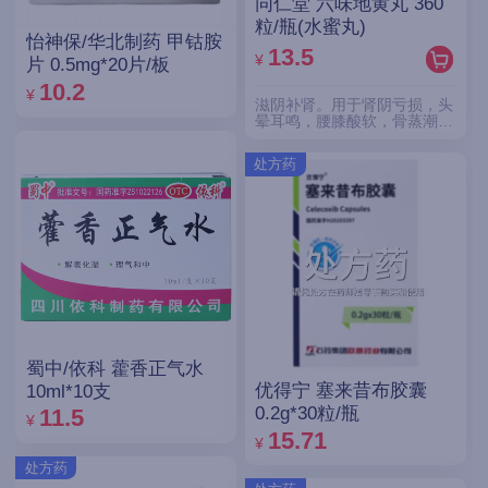
同仁堂 六味地黄丸 360
粒/瓶(水蜜丸)
怡神保/华北制药 甲钴胺
13.5
¥
片 0.5mg*20片/板
10.2
¥
滋阴补肾。用于肾阴亏损，头
晕耳鸣，腰膝酸软，骨蒸潮
热，盗汗遗精。
处方药
蜀中/依科 藿香正气水
优得宁 塞来昔布胶囊
10ml*10支
0.2g*30粒/瓶
11.5
¥
15.71
¥
处方药