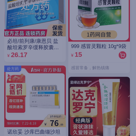
必坦/前列康/康恩贝 盐
999 感冒灵颗粒 10g*9袋
酸坦索罗辛缓释胶囊
0.2mg*14粒/盒
15
26.17
¥
¥
感冒常备，解热镇痛
处方药
诺欣妥 沙库巴曲缬沙坦