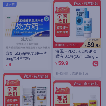
处方药
海露/HYLO 玻璃酸钠滴
京新 苯磺酸氨氯地平片
眼液 0.1%(10ml:10mg)/
5mg*14片*2板
支(OTC)
59.9
¥
9
¥
补水润眼，缓解眼干涩