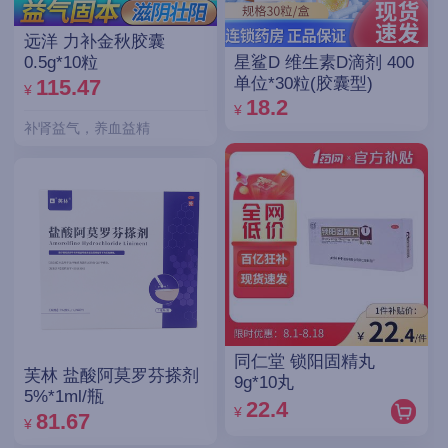
远洋 力补金秋胶囊
星鲨D 维生素D滴剂 400
0.5g*10粒
单位*30粒(胶囊型)
115.47
¥
18.2
¥
补肾益气，养血益精
同仁堂 锁阳固精丸
芙林 盐酸阿莫罗芬搽剂
9g*10丸
5%*1ml/瓶
22.4
¥
81.67
¥