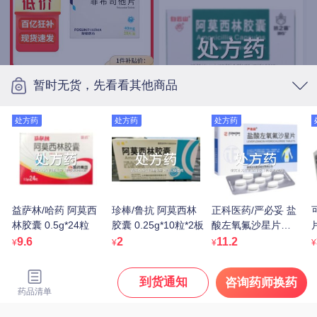
暂时无货，先看看其他商品
优立通 非布司他片
40mg*7片*4板
处方药
处方药
处方药
15.9
白云山/抗之霸/BYS/广药
¥
白云山 阿莫西林胶囊
0.25g*10粒*5板
11.1
处方药
¥
益萨林/哈药 阿莫西
珍棒/鲁抗 阿莫西林
正科医药/严必妥 盐
林胶囊 0.5g*24粒
胶囊 0.25g*10粒*2板
酸左氧氟沙星片
片
0.5g*7片*2板
9.6
2
11.2
¥
¥
¥
¥
到货通知
咨询药师换药
药品清单
逸青 糠酸莫米松鼻喷雾