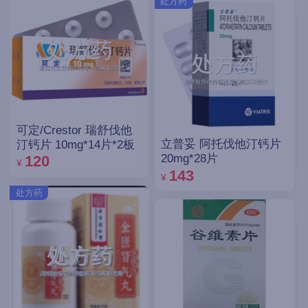
处方药
可定/Crestor 瑞舒伐他
立普妥 阿托伐他汀钙片
汀钙片 10mg*14片*2板
20mg*28片
120
¥
143
¥
处方药