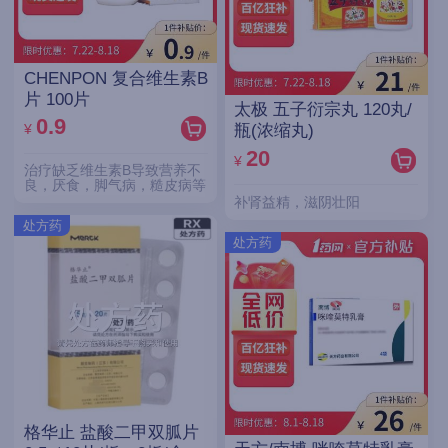
CHENPON 复合维生素B
片 100片
太极 五子衍宗丸 120丸/
0.9
¥
瓶(浓缩丸)
20
¥
治疗缺乏维生素B导致营养不
良，厌食，脚气病，糙皮病等
补肾益精，滋阴壮阳
处方药
处方药
格华止 盐酸二甲双胍片