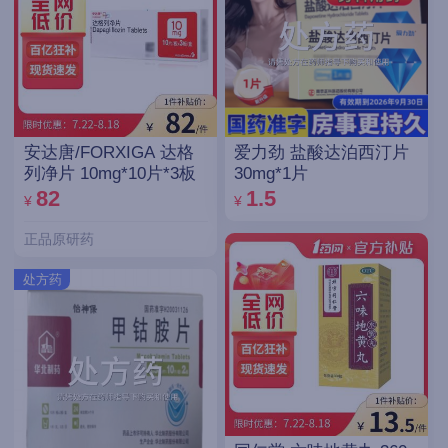
安达唐/FORXIGA 达格
爱力劲 盐酸达泊西汀片
列净片 10mg*10片*3板
30mg*1片
82
1.5
¥
¥
正品原研药
处方药