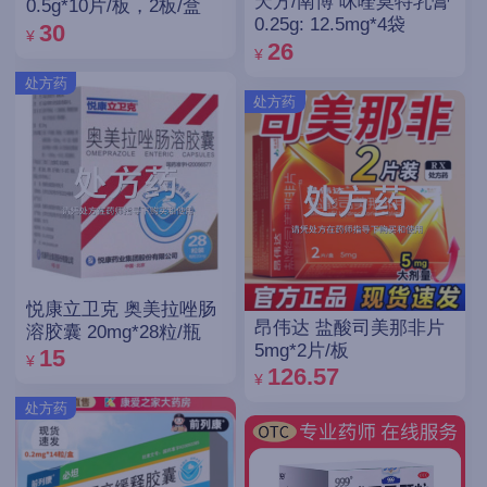
天方/南博 咪喹莫特乳膏
0.5g*10片/板，2板/盒
0.25g: 12.5mg*4袋
30
¥
26
¥
处方药
处方药
悦康立卫克 奥美拉唑肠
昂伟达 盐酸司美那非片
溶胶囊 20mg*28粒/瓶
5mg*2片/板
15
¥
126.57
¥
处方药