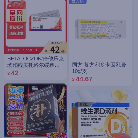
处方药
BETALOCZOK/倍他乐克
同方 复方利多卡因乳膏
琥珀酸美托洛尔缓释片
10g/支
47.5mg*14片*2板
42
¥
44.67
¥