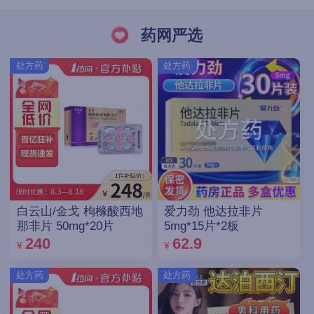
药网严选
处方药
处方药
白云山/金戈 枸橼酸西地
爱力劲 他达拉非片
那非片 50mg*20片
5mg*15片*2板
240
62.9
¥
¥
处方药
处方药