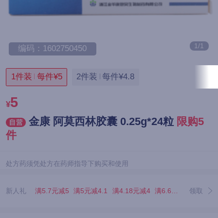
1/1
编码：1602750450
1件装
每件¥5
2件装
每件¥4.8
5
¥
金康 阿莫西林胶囊 0.25g*24粒
限购5
件
处方药须凭处方在药师指导下购买和使用
新人礼
满5.7元减5
满5元减4.1
满4.18元减4
满6.67元减5.07
领取
满3