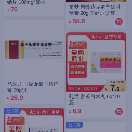
钠片 100mg*28片
笛梦 男性达克罗宁延时
76
¥
软膏 20g 非延迟喷雾
55.8
¥
马应龙 马应龙麝香痔疮
膏 20g/支
孔孟 参苓白术丸 6g*10
26.9
¥
袋
8.9
处方药
¥
处方药