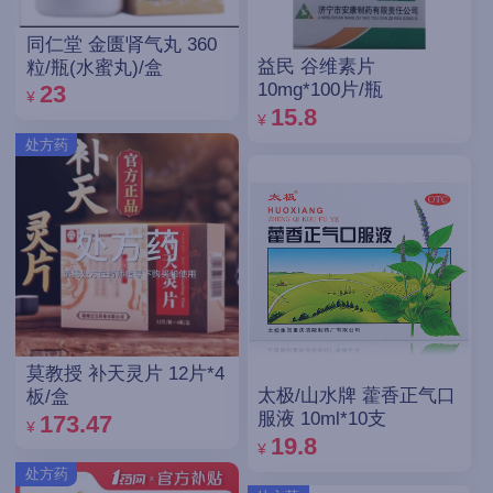
同仁堂 金匮肾气丸 360
益民 谷维素片
粒/瓶(水蜜丸)/盒
10mg*100片/瓶
23
¥
15.8
¥
处方药
莫教授 补天灵片 12片*4
太极/山水牌 藿香正气口
板/盒
服液 10ml*10支
173.47
¥
19.8
¥
处方药