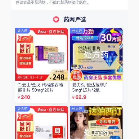
保健食品不是药物，不能代替药物治疗疾病。
药网严选
处方药
处方药
白云山/金戈 枸橼酸西地
爱力劲 他达拉非片
那非片 50mg*20片
5mg*15片*2板
240
62.9
¥
¥
处方药
处方药