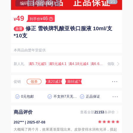
1/1
编码：1602368047
49
46
到手价¥
¥
修正 雪铁牌乳酸亚铁口服液 10ml/支
*10支
本商品由楚年堂提供
新人礼
满5.7元减5
满5元减4.1
满4.18元减4
满6.67元减5.07
领取
满3.8元减
领券
促销
满20减3
满88减7
0元包邮
不支持7天无理由退货
正品保证
商品评价
查看全部
21153
条评价
202*** | 2025-07-08
大概喝了两个月，效果逐渐显现出来。皮肤变得水润有光泽，摸起