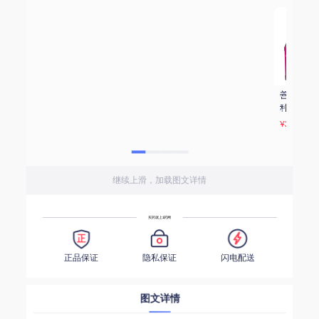
善存 多种维生素多
拍2盒发3盒，南京
修正 钙铁锌咀嚼片
种矿物质片 
同仁堂六和乾坤葡
(奶味) 1.0g*60片
69.6g(1.74g*40片)
萄糖酸锌口服液 
¥38.37
¥35
¥49
10mlx10支/盒 补锌
补葡萄糖柠檬酸钙
口服液
继续上滑，加载图文详情
买药就上1药网
正品保证
隐私保证
闪电配送
图文详情