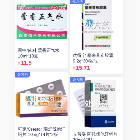
处方药
蜀中/依科 藿香正气水
优得宁 塞来昔布胶囊
10ml*10支
0.2g*30粒/瓶
11.5
¥
15.71
¥
处方药
处方药
可定/Crestor 瑞舒伐他汀
立普妥 阿托伐他汀钙片
钙片 10mg*14片*2板
20mg*28片