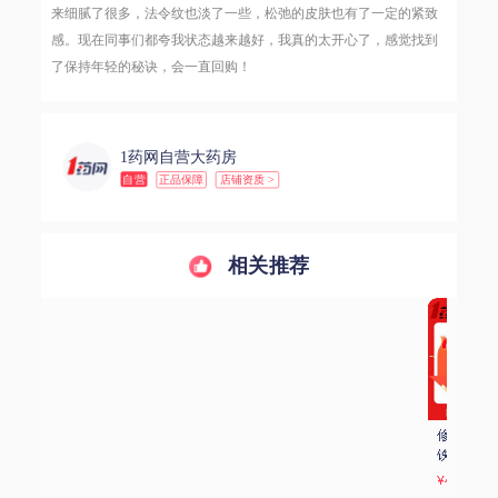
来细腻了很多，法令纹也淡了一些，松弛的皮肤也有了一定的紧致
感。现在同事们都夸我状态越来越好，我真的太开心了，感觉找到
了保持年轻的秘诀，会一直回购！
1药网自营大药房
自营
正品保障
店铺资质 >
相关推荐
修正 雪铁牌乳酸亚
福人 葡萄糖酸钙锌
江中 健儿消食口服
铁口服液 10ml/支
口服溶液 10ml*24
液 10ml*10支
*10支
支
¥49
¥17.5
¥14.2