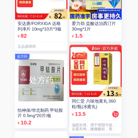
安达唐/FORXIGA 达格
爱力劲 盐酸达泊西汀片
列净片 10mg*10片*3板
30mg*1片
82
1.5
¥
¥
正品原研药
处方药
同仁堂 六味地黄丸 360
粒/瓶(水蜜丸)
怡神保/华北制药 甲钴胺
13.5
¥
片 0.5mg*20片/板
10.2
¥
滋阴补肾。用于肾阴亏损，
头晕耳鸣，腰膝酸软，骨蒸
潮热，盗汗遗精。