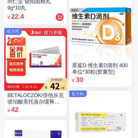
同仁堂 锁阳固精丸
9g*10丸
22.4
¥
处方药
星鲨D 维生素D滴剂 400
单位*30粒(胶囊型)
30
¥
处方药
BETALOCZOK/倍他乐克
琥珀酸美托洛尔缓释片
47.5mg*14片*2板
42
¥