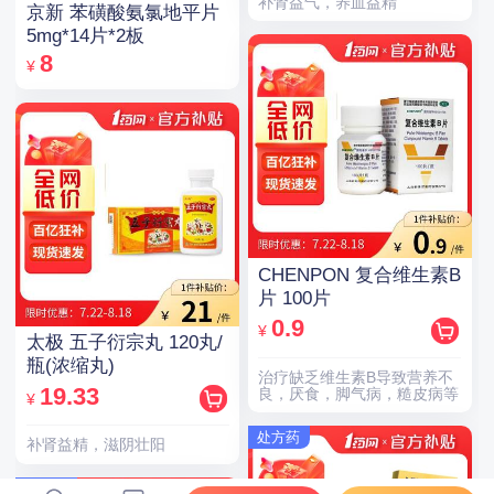
补肾益气，养血益精
京新 苯磺酸氨氯地平片
5mg*14片*2板
8
¥
CHENPON 复合维生素B
片 100片
0.9
¥
太极 五子衍宗丸 120丸/
瓶(浓缩丸)
治疗缺乏维生素B导致营养不
19.33
良，厌食，脚气病，糙皮病等
¥
处方药
补肾益精，滋阴壮阳
处方药