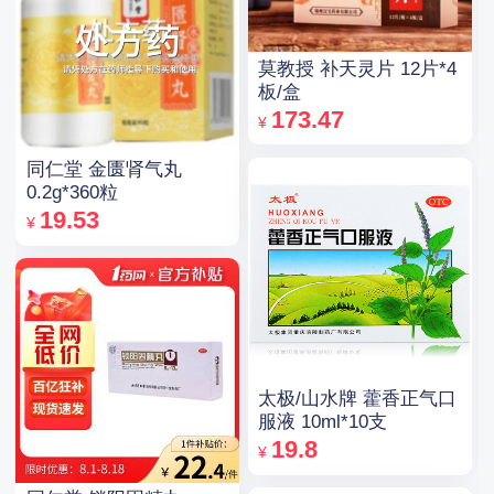
莫教授 补天灵片 12片*4
板/盒
173.47
¥
同仁堂 金匮肾气丸
0.2g*360粒
19.53
¥
太极/山水牌 藿香正气口
服液 10ml*10支
19.8
¥