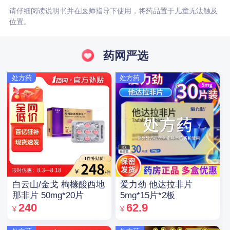
请仔细阅读说明书并在医师指导下使用，将药品置于儿童无法触及
位置。
药网严选
处方药
处方药
白云山/金戈 枸橼酸西地
爱力劲 他达拉非片
那非片 50mg*20片
5mg*15片*2板
240
62.9
¥
¥