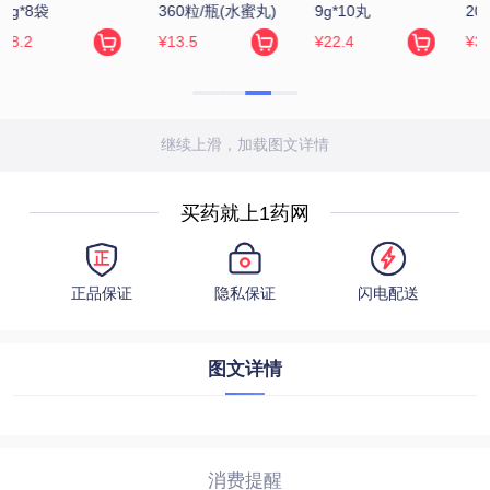
200丸/瓶
150丸
0.33g*9粒*12板
¥3.65
¥198
¥72.17
继续上滑，加载图文详情
买药就上1药网
正品保证
隐私保证
闪电配送
图文详情
消费提醒