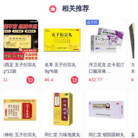
相关推荐
汀
九芝堂/芝 六味地黄
同仁堂 六味地黄丸 
汇仁 肾宝片 
丸(浓缩丸) 200丸/
9g*10丸(大蜜丸)
0.7g*126片/瓶
瓶
¥12.8
¥16.9
¥229
 
梁湖 六味地黄丸 
万年青 固精补肾丸 
金水宝 金水宝胶囊 