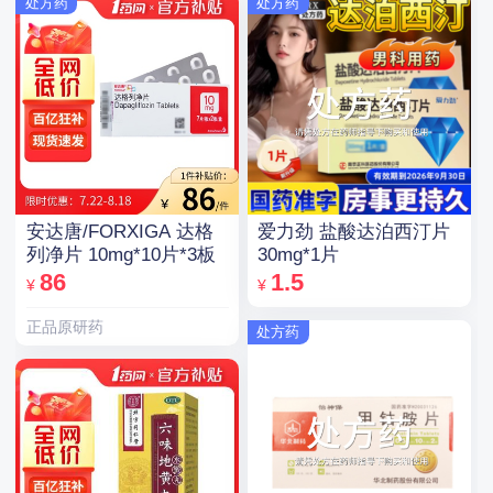
处方药
处方药
安达唐/FORXIGA 达格
爱力劲 盐酸达泊西汀片
列净片 10mg*10片*3板
30mg*1片
86
1.5
¥
¥
正品原研药
处方药