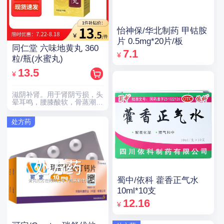
怡神保/华北制药 甲钴胺
片 0.5mg*20片/板
同仁堂 六味地黄丸 360
7.1
¥
粒/瓶(水蜜丸)
13.5
¥
滋阴补肾。用于肾阴亏损，头
晕耳鸣，腰膝酸软，骨蒸潮
热，盗汗遗精。
处方药
蜀中/依科 藿香正气水
10ml*10支
12.16
¥