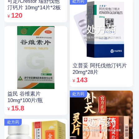
可定/Crestor 瑞舒伐他
处方药
汀钙片 10mg*14片*2板
120
¥
立普妥 阿托伐他汀钙片
20mg*28片
143
¥
益民 谷维素片
处方药
10mg*100片/瓶
15.8
¥
处方药