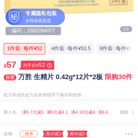
专属隐私包装
秘
全程保密发货
1/1
编码：1602284077
1件装
每件¥52
4件装
每件¥53.5
8件装
每件¥53.
57
52
到手价¥
¥
万胜 生精片 0.42g*12片*2板
限购30件
处方药须凭处方在药师指导下购买和使用
新人礼
满5.7元减5
满5元减4.1
满4.18元减4
满6.67元减5.07
领取
满3
促销
满20减3
满40减5
领券