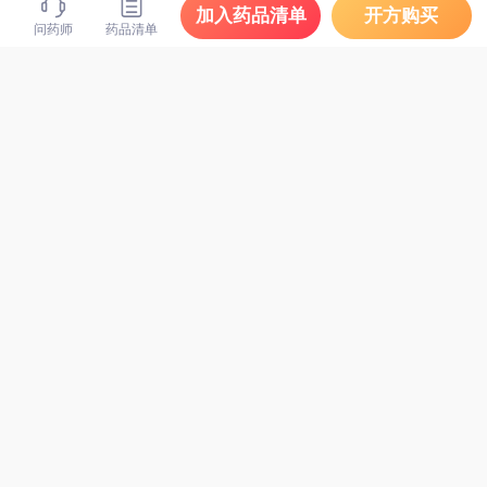
加入药品清单
开方购买
问药师
药品清单
格华止 盐酸二甲双胍片
0.5g*10片/板，2板/盒
19.9
天方/南博 咪喹莫特乳膏
¥
0.25g: 12.5mg*4袋
26
处方药
¥
处方药