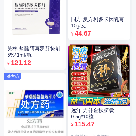
同方 复方利多卡因乳膏
10g/支
44.67
¥
芙林 盐酸阿莫罗芬搽剂
5%*1ml/瓶
121.12
¥
处方药
远洋 力补金秋胶囊
0.5g*10粒
115.47
¥