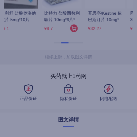
同仁堂 六味地黄丸 
九芝堂/芝 六味地黄
同仁堂 锁阳固精丸 
0
360粒/瓶(水蜜丸)
丸(浓缩丸) 200丸/
9g*10丸
瓶
¥13.5
¥12.8
¥22.4
继续上滑，加载图文详情
买药就上1药网
正品保证
隐私保证
闪电配送
图文详情