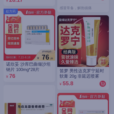
¥
感冒常备，解热镇痛
处方药
诺欣妥 沙库巴曲缬沙坦
钠片 100mg*28片
笛梦 男性达克罗宁延时
76
软膏 20g 非延迟喷雾
¥
55.8
¥