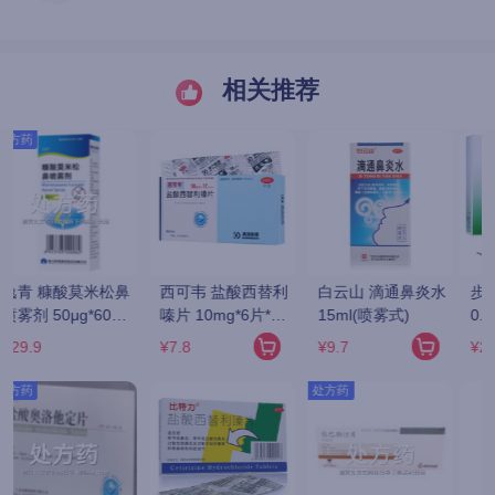
相关推荐
处方药
处方药
 
步長/必畅 香菊胶囊 
NASONEX/内舒拿 
民生 盐酸左西替利
0.3g*12粒*4板
糠酸莫米松鼻喷雾
嗪片 5mg*7片*2板
剂 50ug*140揿/支
¥22.7
¥110.57
¥4