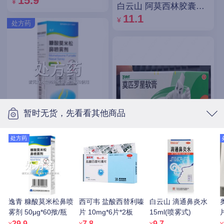
15.9
¥
白云山 阿莫西林胶囊
0.25g*10粒*5板
11.1
¥
处方药
暂时无货，先看看其他商品
逸青 糠酸莫米松鼻喷雾
剂 50μg*60揿/瓶
处方药
百多邦 莫匹罗星软膏
49.89
¥
2%（15g:0.3g）
35.67
¥
处方药
逸青 糠酸莫米松鼻喷
西可韦 盐酸西替利嗪
白云山 滴通鼻炎水
雾剂 50μg*60揿/瓶
片 10mg*6片*2板
15ml(喷雾式)
29.9
7.8
9.7