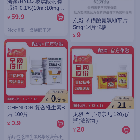
海露/HYLO 玻璃酸钠滴
眼液 0.1%(10ml:10mg)/
支(OTC)
59.9
¥
京新 苯磺酸氨氯地平片
5mg*14片*2板
补水润眼，缓解眼干涩
9
¥
CHENPON 复合维生素B
太极 五子衍宗丸 120丸/
片 100片
瓶(浓缩丸)
0.9
¥
20
¥
治疗缺乏维生素B导致营养不