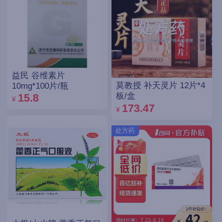
益民 谷维素片
莫教授 补天灵片 12片*4
10mg*100片/瓶
板/盒
15.8
¥
173.47
¥
处方药