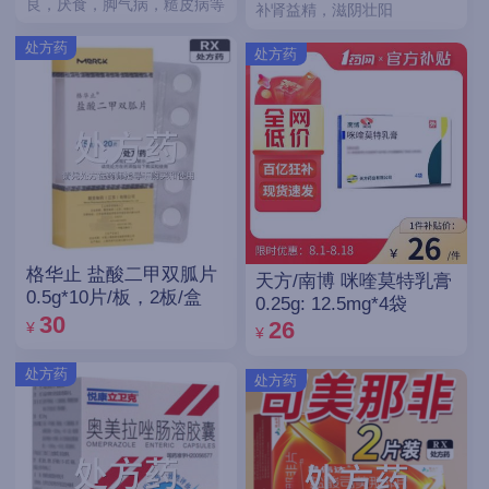
良，厌食，脚气病，糙皮病等
补肾益精，滋阴壮阳
处方药
处方药
格华止 盐酸二甲双胍片
天方/南博 咪喹莫特乳膏
0.5g*10片/板，2板/盒
0.25g: 12.5mg*4袋
30
26
¥
¥
处方药
处方药