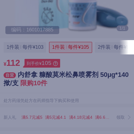
1/1
编码：1601017885
1件装
每件¥103
1件装
每件¥105
2件装
每件¥96
112
105
到手价¥
¥
内舒拿 糠酸莫米松鼻喷雾剂 50μg*140
揿/支
限购10件
处方药须凭处方在药师指导下购买和使用
新人礼
满5.7元减5
满5元减4.1
满4.18元减4
满6.67元减5.07
领取
满3