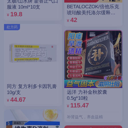
太极/山水牌 藿香正气口
BETALOCZOK/倍他乐克
服液 10ml*10支
琥珀酸美托洛尔缓释片
19.8
¥
47.5mg*14片*2板
42
¥
处方药
同方 复方利多卡因乳膏
远洋 力补金秋胶囊
10g/支
0.5g*10粒
44.67
¥
115.47
¥
补肾益气，养血益精