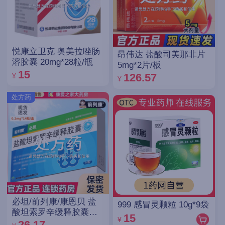
悦康立卫克 奥美拉唑肠
昂伟达 盐酸司美那非片
溶胶囊 20mg*28粒/瓶
5mg*2片/板
15
126.57
¥
¥
处方药
必坦/前列康/康恩贝 盐
999 感冒灵颗粒 10g*9袋
酸坦索罗辛缓释胶囊
15
¥
0.2mg*14粒/盒
26.17