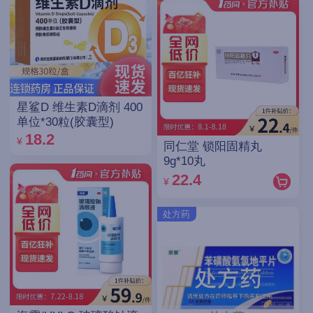
星鲨D 维生素D滴剂 400
单位*30粒(胶囊型)
18.2
¥
同仁堂 锁阳固精丸
9g*10丸
22.4
¥
处方药