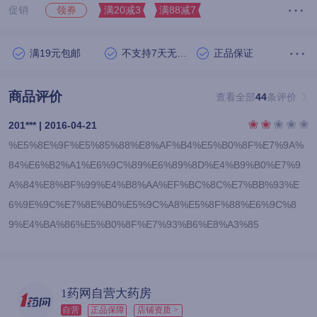
促销
满20减3
满88减7
领券
满19元包邮
不支持7天无理由退货
正品保证
商品评价
查看全部
44
条评价
201*** | 2016-04-21
%E5%8E%9F%E5%85%88%E8%AF%B4%E5%B0%8F%E7%9A%
84%E6%B2%A1%E6%9C%89%E6%89%8D%E4%B9%B0%E7%9
A%84%E8%BF%99%E4%B8%AA%EF%BC%8C%E7%BB%93%E
6%9E%9C%E7%8E%B0%E5%9C%A8%E5%8F%88%E6%9C%8
9%E4%BA%86%E5%B0%8F%E7%93%B6%E8%A3%85
1药网自营大药房
自营
正品保障
店铺资质 >