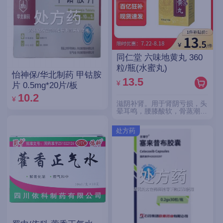
同仁堂 六味地黄丸 360
粒/瓶(水蜜丸)
怡神保/华北制药 甲钴胺
13.5
¥
片 0.5mg*20片/板
10.2
¥
滋阴补肾。用于肾阴亏损，头
晕耳鸣，腰膝酸软，骨蒸潮
热，盗汗遗精。
处方药