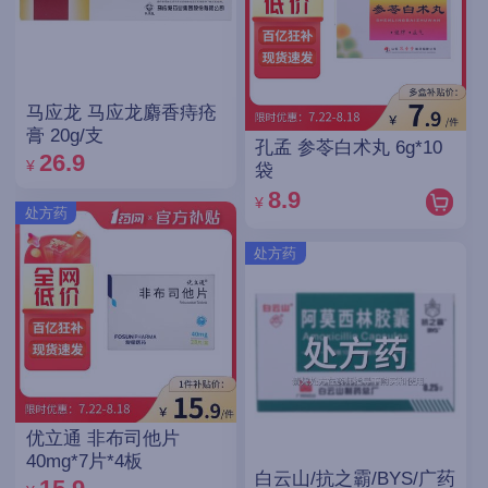
马应龙 马应龙麝香痔疮
膏 20g/支
孔孟 参苓白术丸 6g*10
26.9
¥
袋
8.9
¥
处方药
处方药
优立通 非布司他片
40mg*7片*4板
白云山/抗之霸/BYS/广药