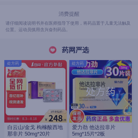
消费提醒
请仔细阅读说明书并在医师指导下使用，将药品置于儿童无法触及
位置。运动员慎用含兴奋剂药品。
药网严选
处方药
处方药
白云山/金戈 枸橼酸西地
爱力劲 他达拉非片
那非片 50mg*20片
5mg*15片*2板