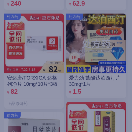
240
62.9
¥
¥
处方药
处方药
安达唐/FORXIGA 达格
爱力劲 盐酸达泊西汀片
列净片 10mg*10片*3板
30mg*1片
82
1.5
¥
¥
正品原研药
处方药