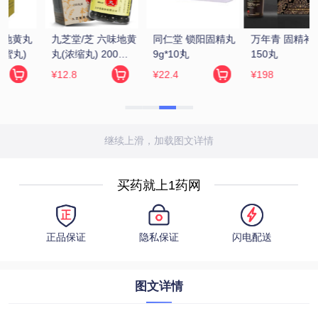
 
万年青 固精补肾丸 
汇仁 肾宝片 
张恒春 六味地黄丸 
150丸
0.7g*126片/瓶
200丸(浓缩丸)
¥198
¥229
¥6.5
继续上滑，加载图文详情
买药就上1药网
正品保证
隐私保证
闪电配送
图文详情