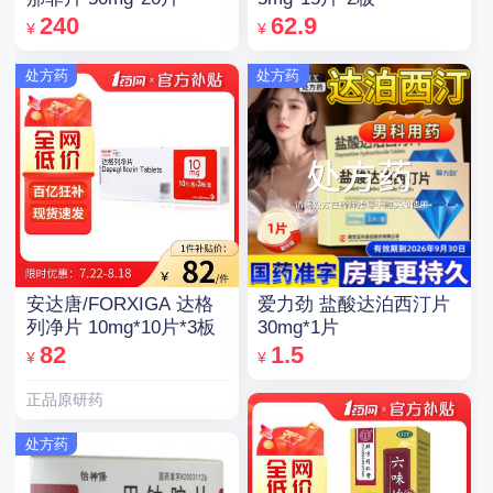
240
62.9
¥
¥
处方药
处方药
安达唐/FORXIGA 达格
爱力劲 盐酸达泊西汀片
列净片 10mg*10片*3板
30mg*1片
82
1.5
¥
¥
正品原研药
处方药