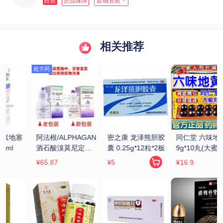
自营
正品保障
店铺资质 >
相关推荐
胶
同仁堂 六味地黄丸 
金水宝 金水宝胶囊 
白云山/花城 龟鹿补
板
9g*10丸(大蜜丸)
0.33g*9粒*12板
肾丸 4.5g*12袋
¥16.9
¥72.17
¥29.9