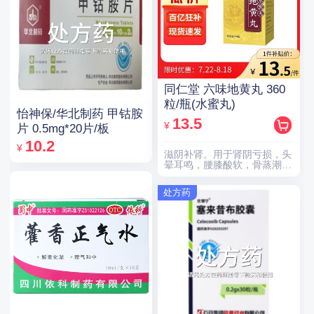
同仁堂 六味地黄丸 360
粒/瓶(水蜜丸)
怡神保/华北制药 甲钴胺
13.5
¥
片 0.5mg*20片/板
10.2
¥
滋阴补肾。用于肾阴亏损，头
晕耳鸣，腰膝酸软，骨蒸潮
热，盗汗遗精。
处方药