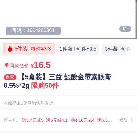
1/1
编码：1604286361
5件装
每件¥3.3
1件装
每件¥3.5
3件装
每件¥3
16.5
同款低价
¥
【5盒装】三益 盐酸金霉素眼膏
0.5%*2g
限购50件
本商品由1药网销售和发货。
新人礼
满5.7元减5
满5元减4.1
满4.18元减4
满6.67元减5.07
领取
满3