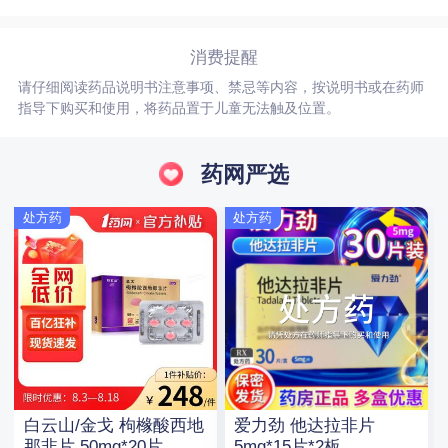
消费提醒
请仔细阅读药品说明书注意事项、禁忌等内容，按说明书或在药师
指导下购买和使用，将药品置于儿童无法触及位置。
药网严选
处方药
处方药
白云山/金戈 枸橼酸西地
爱力劲 他达拉非片
那非片 50mg*20片
5mg*15片*2板