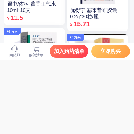
蜀中/依科 藿香正气水
优得宁 塞来昔布胶囊
10ml*10支
0.2g*30粒/瓶
11.5
¥
15.71
¥
处方药
处方药
加入购药清单
立即购买
问药师
购药清单
立普妥 阿托伐他汀钙片
同仁堂 金匮肾气丸 360
20mg*28片
粒/瓶(水蜜丸)/盒
143
¥
23
¥
处方药