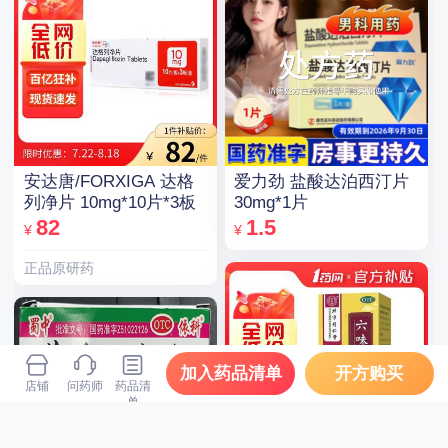
安达唐/FORXIGA 达格
爱力劲 盐酸达泊西汀片
列净片 10mg*10片*3板
30mg*1片
82
1.5
¥
¥
正品原研药
加入药品清单
开方购买
店铺
问药师
药品清
单