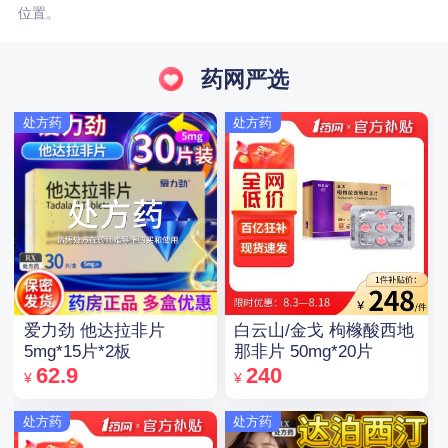
位置。
药网严选
处方药
处方药
爱力劲 他达拉非片
白云山/金戈 枸橼酸西地
5mg*15片*2板
那非片 50mg*20片
62.9
240
¥
¥
处方药
处方药