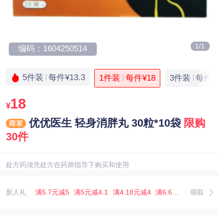
1/1
编码：1604250514
5件装
每件¥13.3
1件装
每件¥18
3件装
每件¥1
18
¥
优优医生 轻身消胖丸 30粒*10袋
限购
30件
处方药须凭处方在药师指导下购买和使用
新人礼
满5.7元减5
满5元减4.1
满4.18元减4
满6.67元减5.07
领取
满3