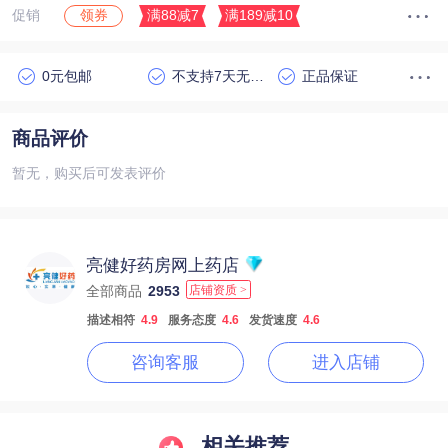
促销
满88减7
满189减10
领券
0元包邮
不支持7天无理由退货
正品保证
商品评价
暂无，购买后可发表评价
亮健好药房网上药店
全部商品
2953
店铺资质 >
描述相符
4.9
服务态度
4.6
发货速度
4.6
咨询客服
进入店铺
相关推荐