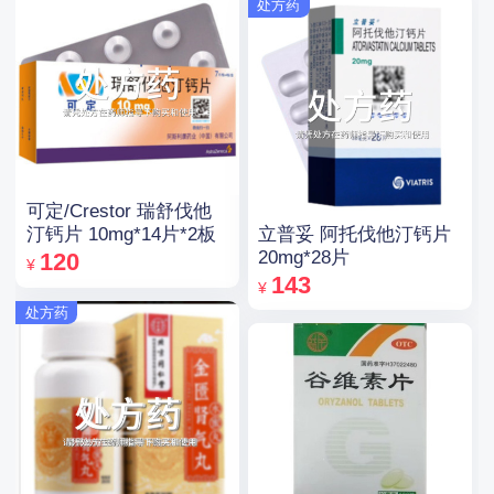
处方药
可定/Crestor 瑞舒伐他
立普妥 阿托伐他汀钙片
汀钙片 10mg*14片*2板
20mg*28片
120
¥
143
¥
处方药