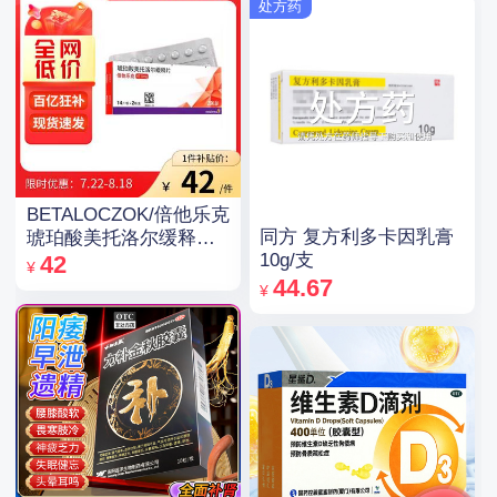
处方药
BETALOCZOK/倍他乐克
同方 复方利多卡因乳膏
琥珀酸美托洛尔缓释片
10g/支
47.5mg*14片*2板
42
¥
44.67
¥