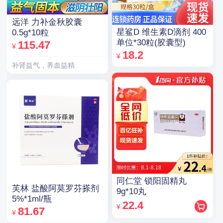
远洋 力补金秋胶囊
星鲨D 维生素D滴剂 400
0.5g*10粒
单位*30粒(胶囊型)
115.47
¥
18.2
¥
补肾益气，养血益精
同仁堂 锁阳固精丸
芙林 盐酸阿莫罗芬搽剂
9g*10丸
5%*1ml/瓶
22.4
¥
81.67
¥