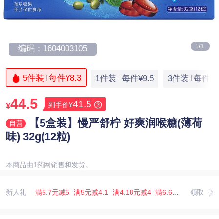
1/1
编码：1604003105
5件装
每件¥8.3
1件装
每件¥9.5
3件装
每件¥
44.5
41.5
到手价¥
¥
【5盒装】慢严舒柠 好爽润喉糖(薄荷
味) 32g(12粒)
本商品由1药网销售和发货。
新人礼
满5.7元减5
满5元减4.1
满4.18元减4
满6.67元减5.07
领取
满3