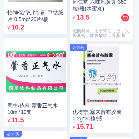
同仁堂 六味地黄丸 360
粒/瓶(水蜜丸)
怡神保/华北制药 甲钴胺
13.5
¥
片 0.5mg*20片/板
10.2
¥
滋阴补肾。用于肾阴亏损，头
晕耳鸣，腰膝酸软，骨蒸潮
热，盗汗遗精。
处方药
蜀中/依科 藿香正气水
优得宁 塞来昔布胶囊
10ml*10支
0.2g*30粒/瓶
11.5
¥
15.71
¥
处方药