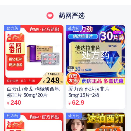
药网严选
处方药
处方药
白云山/金戈 枸橼酸西地
爱力劲 他达拉非片
那非片 50mg*20片
5mg*15片*2板
240
62.9
¥
¥
处方药
处方药