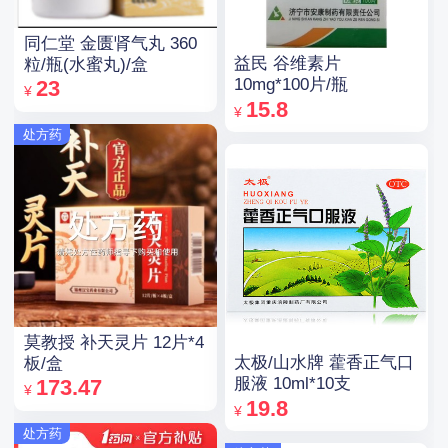
同仁堂 金匮肾气丸 360
益民 谷维素片
粒/瓶(水蜜丸)/盒
10mg*100片/瓶
23
¥
15.8
¥
处方药
莫教授 补天灵片 12片*4
太极/山水牌 藿香正气口
板/盒
服液 10ml*10支
173.47
¥
19.8
¥
处方药