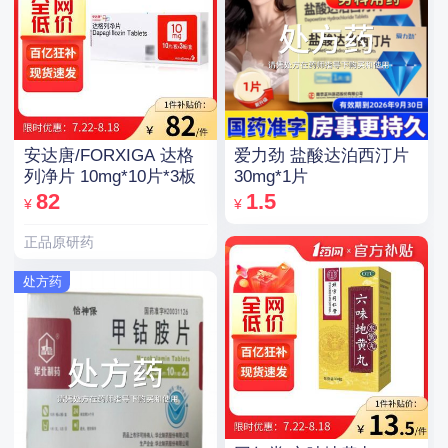
安达唐/FORXIGA 达格
爱力劲 盐酸达泊西汀片
列净片 10mg*10片*3板
30mg*1片
82
1.5
¥
¥
正品原研药
处方药