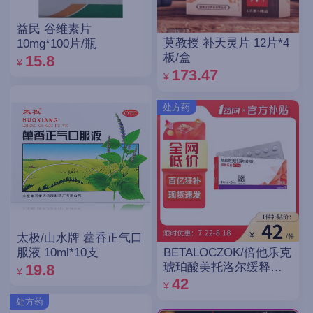
益民 谷维素片
莫教授 补天灵片 12片*4
10mg*100片/瓶
板/盒
15.8
¥
173.47
¥
处方药
太极/山水牌 藿香正气口
BETALOCZOK/倍他乐克
服液 10ml*10支
琥珀酸美托洛尔缓释片
19.8
¥
47.5mg*14片*2板
42
¥
处方药