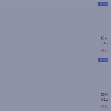
处方药
处方药
处方药
优立通 非布司他片 
优立通 非布司他片 
优立通 非布司他片 
40mg*7片*4板
40mg*7片*5板
40mg*7片*5板
¥15.9
¥17.5
¥23
处方药
处方药
处方药
西南 别嘌醇片 
优立通 非布司他片 
安多昔/爱力生 依托
0.1g*100片/瓶
20mg*12片*2板
考昔片 60mg*7片
¥16.1
¥12
¥11.3