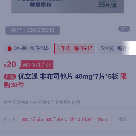
1/1
编码：1603955245
3件装
每件¥18
1件装
每件¥17
5件装
每件¥17
20
17
到手价¥
¥
优立通 非布司他片 40mg*7片*5板
限
购30件
处方药须凭处方在药师指导下购买和使用
新人礼
满5.7元减5
满5元减4.1
满4.18元减4
满6.67元减5.07
领取
满3