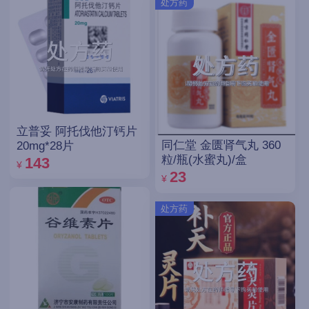
处方药
立普妥 阿托伐他汀钙片
同仁堂 金匮肾气丸 360
20mg*28片
粒/瓶(水蜜丸)/盒
143
¥
23
¥
处方药