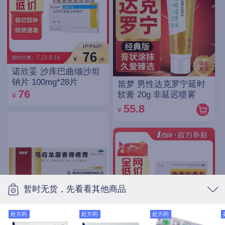
诺欣妥 沙库巴曲缬沙坦
钠片 100mg*28片
笛梦 男性达克罗宁延时
76
软膏 20g 非延迟喷雾
¥
55.8
¥
暂时无货，先看看其他商品
处方药
处方药
处方药
马应龙 马应龙麝香痔疮