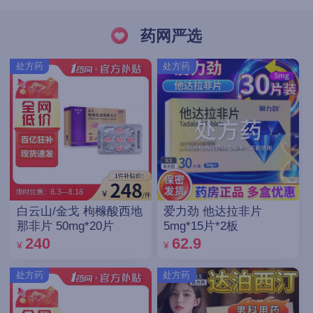
药网严选
处方药
处方药
白云山/金戈 枸橼酸西地
爱力劲 他达拉非片
那非片 50mg*20片
5mg*15片*2板
240
62.9
¥
¥
处方药
处方药