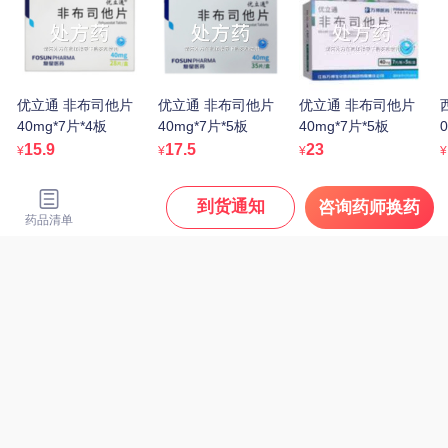
膏 20g/支
孔孟 参苓白术丸 6g*10
26.9
¥
袋
8.9
¥
处方药
优立通 非布司他片
优立通 非布司他片
优立通 非布司他片
处方药
40mg*7片*4板
40mg*7片*5板
40mg*7片*5板
0
15.9
17.5
23
¥
¥
¥
¥
到货通知
咨询药师换药
药品清单
优立通 非布司他片
40mg*7片*4板
白云山/抗之霸/BYS/广药
15.9
¥
白云山 阿莫西林胶囊
0.25g*10粒*5板
11.1
¥
处方药