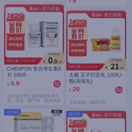
9
¥
CHENPON 复合维生素B
太极 五子衍宗丸 120丸/
片 100片
瓶(浓缩丸)
0.9
¥
20
¥
治疗缺乏维生素B导致营养不
良，厌食，脚气病，糙皮病等
补肾益精，滋阴壮阳
处方药
处方药