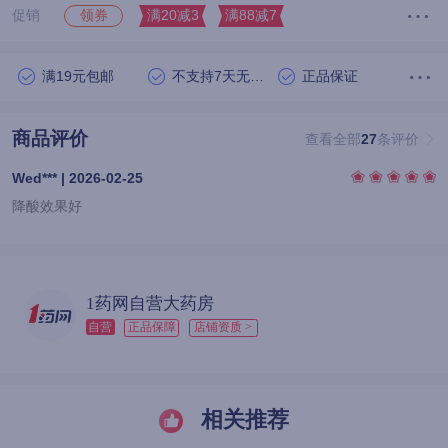
促销
满20减3
满88减7
领券
满19元包邮
不支持7天无理由退货
正品保证
商品评价
查看全部
27
条评价
Wed*** | 2026-02-25
降酸效果好
1药网自营大药房
自营
正品保障
店铺资质 >
相关推荐