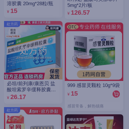
溶胶囊 20mg*28粒/瓶
5mg*2片/板
15
126.57
¥
¥
处方药
必坦/前列康/康恩贝 盐
999 感冒灵颗粒 10g*9袋
酸坦索罗辛缓释胶囊
15
¥
0.2mg*14粒/盒
26.17
¥
感冒常备，解热镇痛
处方药