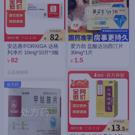
安达唐/FORXIGA 达格
爱力劲 盐酸达泊西汀片
列净片 10mg*10片*3板
30mg*1片
82
1.5
¥
¥
正品原研药
处方药