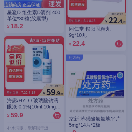
星鲨D 维生素D滴剂 400
单位*30粒(胶囊型)
18.2
¥
同仁堂 锁阳固精丸
9g*10丸
22.4
¥
处方药
海露/HYLO 玻璃酸钠滴
眼液 0.1%(10ml:10mg)/
支(OTC)
59.9
¥
京新 苯磺酸氨氯地平片
5mg*14片*2板
补水润眼，缓解眼干涩