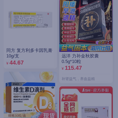
同方 复方利多卡因乳膏
远洋 力补金秋胶囊
10g/支
0.5g*10粒
44.67
¥
115.47
¥
补肾益气，养血益精