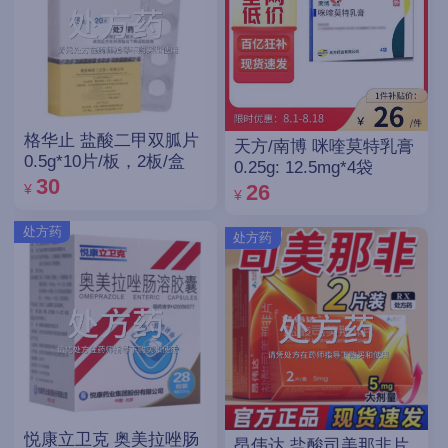
格华止 盐酸二甲双胍片
天方/南博 咪喹莫特乳膏
0.5g*10片/板，2板/盒
0.25g: 12.5mg*4袋
30
26
¥
¥
处方药
处方药
悦康立卫克 奥美拉唑肠
昂伟达 盐酸司美那非片