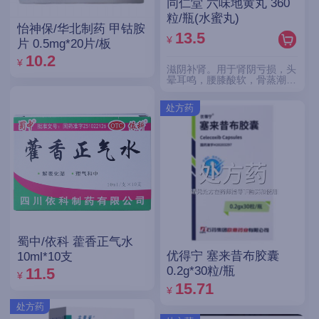
同仁堂 六味地黄丸 360
粒/瓶(水蜜丸)
怡神保/华北制药 甲钴胺
13.5
¥
片 0.5mg*20片/板
10.2
¥
滋阴补肾。用于肾阴亏损，头
晕耳鸣，腰膝酸软，骨蒸潮
热，盗汗遗精。
处方药
蜀中/依科 藿香正气水
优得宁 塞来昔布胶囊
10ml*10支
0.2g*30粒/瓶
11.5
¥
15.71
¥
处方药