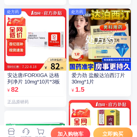
处方药
处方药
安达唐/FORXIGA 达格
爱力劲 盐酸达泊西汀片
列净片 10mg*10片*3板
30mg*1片
82
1.5
¥
¥
正品原研药
加入购物车
立即购买