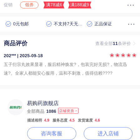
促销
满78减6
满188减9
领券
0元包邮
不支持7天无理由退货
正品保证
商品评价
查看全部
11
条评价
202*** | 2025-09-18
五子衍宗丸效果显著，服后精神焕发?，包装完好无损?，物流迅
速?。全家人都能安心服用，温和不刺激，值得信赖????
易购药旗舰店
全部商品
1086
店铺资质 >
描述相符
4.9
服务态度
4.5
发货速度
4.6
咨询客服
进入店铺