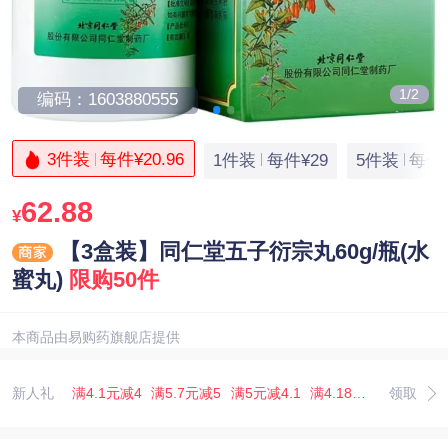
1/2
编码：1603880555
3件装
每件¥20.96
1件装
每件¥29
5件装
每件¥
62.88
¥
【3盒装】同仁堂五子衍宗丸60g/瓶(水
蜜丸)
限购50件
本商品由易购药旗舰店提供
新人礼
满4.1元减4
满5.7元减5
满5元减4.1
满4.18元减4
领取
满6.67