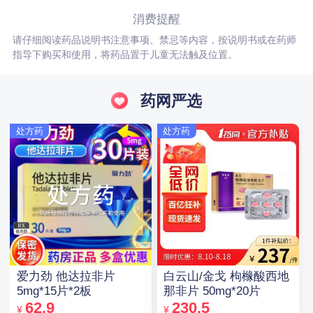
消费提醒
请仔细阅读药品说明书注意事项、禁忌等内容，按说明书或在药师
指导下购买和使用，将药品置于儿童无法触及位置。
药网严选
处方药
处方药
爱力劲 他达拉非片
白云山/金戈 枸橼酸西地
5mg*15片*2板
那非片 50mg*20片
62.9
230.5
¥
¥