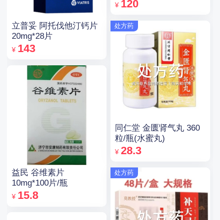
120
¥
立普妥 阿托伐他汀钙片
处方药
20mg*28片
143
¥
同仁堂 金匮肾气丸 360
粒/瓶(水蜜丸)
28.3
¥
益民 谷维素片
处方药
10mg*100片/瓶
15.8
¥