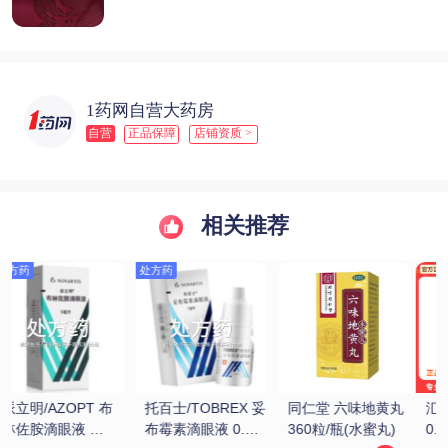
1药网自营大药房
自营
正品保障
店铺资质 >
相关推荐
 
汇仁 肾宝片 
张恒春 六味地黄丸 
金水宝 金水宝胶囊 
0.7g*126片/瓶
200丸(浓缩丸)
0.33g*9粒*12板