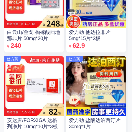
白云山/金戈 枸橼酸西地
爱力劲 他达拉非片
那非片 50mg*20片
5mg*15片*2板
240
62.9
¥
¥
处方药
处方药
安达唐/FORXIGA 达格
爱力劲 盐酸达泊西汀片
列净片 10mg*10片*3板
30mg*1片