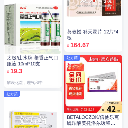
莫教授 补天灵片 12片*4
板
164.67
¥
太极/山水牌 藿香正气口
处方药
服液 10ml*10支
19.3
¥
解表化湿，理气和中
处方药
BETALOCZOK/倍他乐克
琥珀酸美托洛尔缓释片