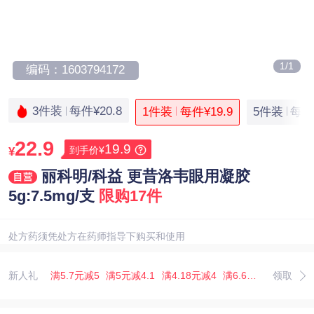
1/1
编码：1603794172
3件装
每件¥20.8
1件装
每件¥19.9
5件装
每件¥
22.9
19.9
到手价¥
¥
丽科明/科益 更昔洛韦眼用凝胶
5g:7.5mg/支
限购17件
处方药须凭处方在药师指导下购买和使用
新人礼
满5.7元减5
满5元减4.1
满4.18元减4
满6.67元减5.07
领取
满3