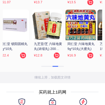
¥229
¥6.5
¥72.17
处方药
 
万年青 固精补肾丸 
白云山/花城 龟鹿补
同仁堂 金匮肾气丸 
150丸
肾丸 4.5g*12袋
360粒/瓶(水蜜丸)
¥198
¥29.9
¥18.9
继续上滑，加载图文详情
买药就上1药网