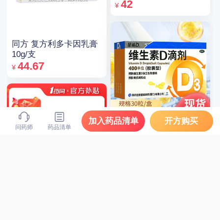
47.5mg*14片*2板
42
¥
同方 复方利多卡因乳膏
10g/支
44.67
¥
加入药品清单
开方购买
问药师
药品清单
星鲨D 维生素D滴剂 400
单位*30粒(胶囊型)
18.2
¥
同仁堂 锁阳固精丸
9g*10丸
22.4
¥