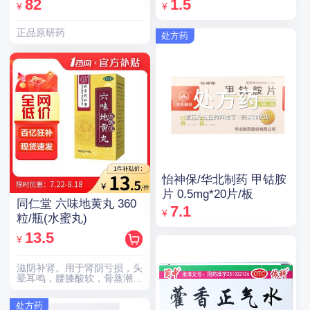
82
1.5
¥
¥
正品原研药
处方药
怡神保/华北制药 甲钴胺
片 0.5mg*20片/板
同仁堂 六味地黄丸 360
7.1
¥
粒/瓶(水蜜丸)
13.5
¥
滋阴补肾。用于肾阴亏损，头
晕耳鸣，腰膝酸软，骨蒸潮
热，盗汗遗精。
处方药