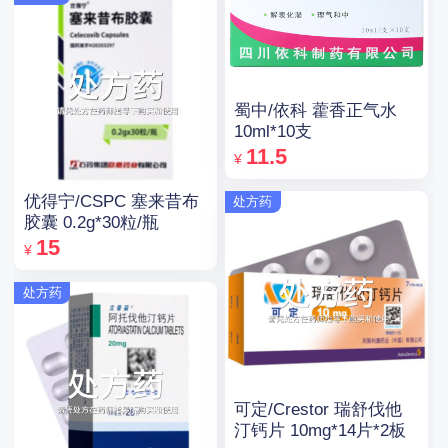
蜀中/依科 藿香正气水
10ml*10支
11.5
¥
优得宁/CSPC 塞来昔布
处方药
胶囊 0.2g*30粒/瓶
15
¥
处方药
可定/Crestor 瑞舒伐他
汀钙片 10mg*14片*2板