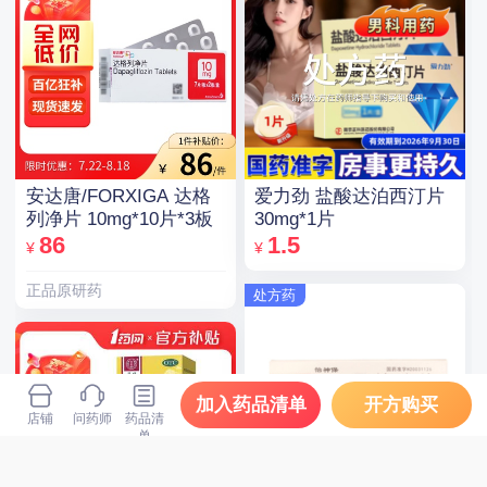
安达唐/FORXIGA 达格
爱力劲 盐酸达泊西汀片
列净片 10mg*10片*3板
30mg*1片
86
1.5
¥
¥
正品原研药
处方药
加入药品清单
开方购买
店铺
问药师
药品清
单