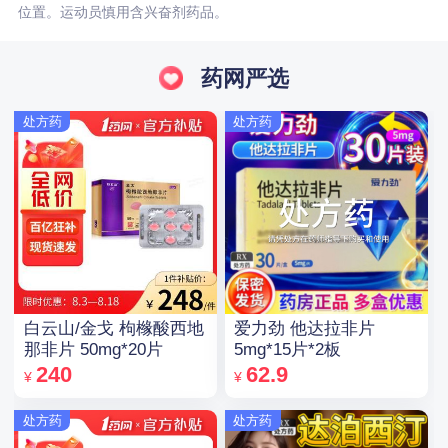
位置。运动员慎用含兴奋剂药品。
药网严选
处方药
处方药
白云山/金戈 枸橼酸西地
爱力劲 他达拉非片
那非片 50mg*20片
5mg*15片*2板
240
62.9
¥
¥
处方药
处方药