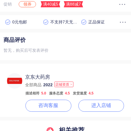
促销
满40减5
满88减7
领券
0元包邮
不支持7天无理由退货
正品保证
商品评价
暂无，购买后可发表评价
京东大药房
全部商品
2022
店铺资质 >
描述相符
5.0
服务态度
4.5
发货速度
4.5
咨询客服
进入店铺
相关推荐