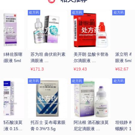
处方药
处方药
处方药
洛
派立明 布林佐胺滴
派立明 布林佐胺滴
五景 马来酸噻吗洛
眼液 5ml:50mg
眼液 5ml:50mg
尔滴眼液 5ml
¥62.67
¥62.34
¥22.73
处方药
莫
坦锐静 枸橼酸坦度
同仁堂 清心明目上
同仁堂 六味地黄丸 
螺酮片 10mg*21片
清丸 6g*12袋
360粒/瓶(水蜜丸)