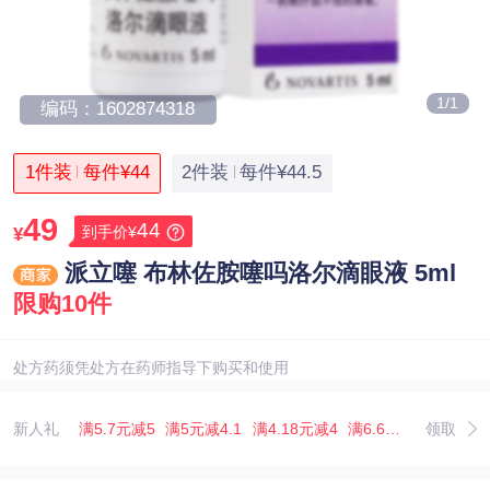
1/1
编码：1602874318
1件装
每件¥44
2件装
每件¥44.5
49
44
到手价¥
¥
派立噻 布林佐胺噻吗洛尔滴眼液 5ml
限购10件
处方药须凭处方在药师指导下购买和使用
新人礼
满5.7元减5
满5元减4.1
满4.18元减4
满6.67元减5.07
领取
满3