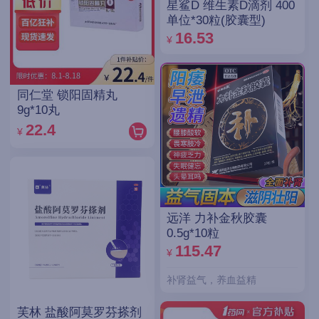
星鲨D 维生素D滴剂 400
单位*30粒(胶囊型)
16.53
¥
同仁堂 锁阳固精丸
9g*10丸
22.4
¥
远洋 力补金秋胶囊
0.5g*10粒
115.47
¥
补肾益气，养血益精
芙林 盐酸阿莫罗芬搽剂