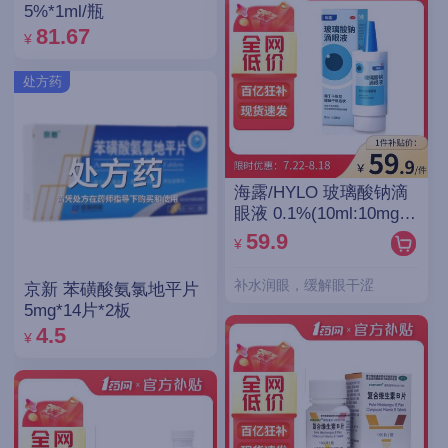
5%*1ml/瓶
81.67
¥
处方药
海露/HYLO 玻璃酸钠滴
眼液 0.1%(10ml:10mg)/
支(OTC)
59.9
¥
补水润眼，缓解眼干涩
京新 苯磺酸氨氯地平片
5mg*14片*2板
4.5
¥