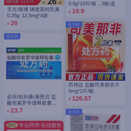
0.5g*10片/板，2板/盒
天方/南博 咪喹莫特乳膏
19.9
¥
0.25g: 12.5mg*4袋
26
¥
处方药
处方药
昂伟达 盐酸司美那非片
5mg*2片/板
必坦/前列康/康恩贝 盐
126.57
¥
酸坦索罗辛缓释胶囊
0.2mg*14粒
23.7
¥
处方药