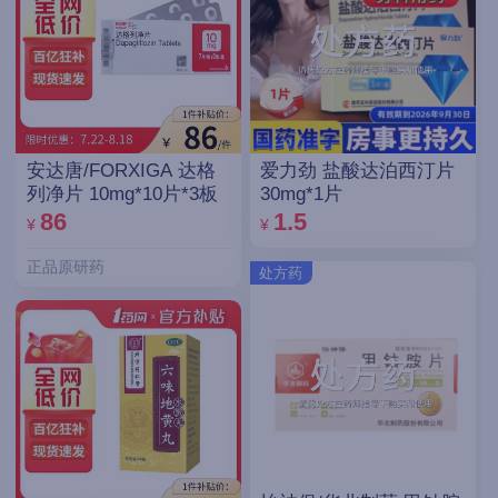
安达唐/FORXIGA 达格
爱力劲 盐酸达泊西汀片
列净片 10mg*10片*3板
30mg*1片
86
1.5
¥
¥
正品原研药
处方药