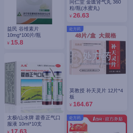
同仁堂 金匮肾气丸 360
粒/瓶(水蜜丸)
26.63
¥
益民 谷维素片
处方药
10mg*100片/瓶
15.8
¥
莫教授 补天灵片 12片*4
板
164.67
¥
太极/山水牌 藿香正气口
处方药
服液 10ml*10支
17.63
¥