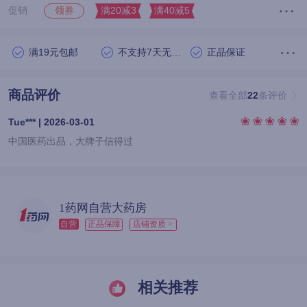
促销
满20减3
满40减5
领券
满19元包邮
不支持7天无理由退货
正品保证
商品评价
查看全部
22
条评价
Tue*** | 2026-03-01
中国医药出品，大牌子信得过
1药网自营大药房
自营
正品保障
店铺资质 >
相关推荐