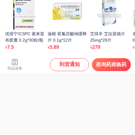
逸青 糠酸莫米松鼻喷雾
剂 50μg*60揿/瓶
43.05
¥
百多邦 莫匹罗星软膏
2%（15g:0.3g）
35.67
¥
优得宁/CSPC 塞来昔
迪根 双氯芬酸钠缓释
艾得辛 艾拉莫德片
布胶囊 0.2g*30粒/瓶
片 0.1g*12片
25mg*28片
0
处方药
7.5
5.89
279
¥
¥
¥
¥
到货通知
咨询药师换药
药品清单
21金维他 多维元素片
(21) 100片/瓶
49
¥
迪根 双氯芬酸钠缓释片
0.1g*12片
12.9
¥