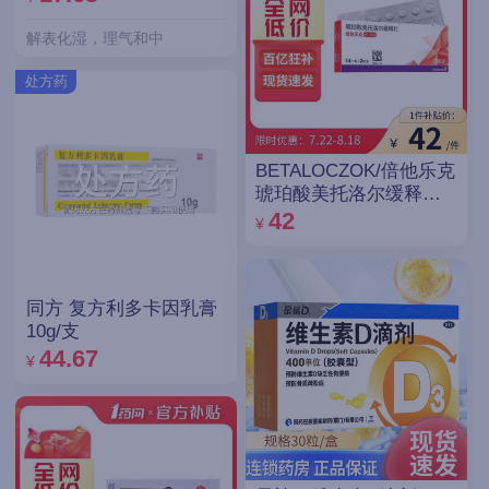
解表化湿，理气和中
处方药
BETALOCZOK/倍他乐克
琥珀酸美托洛尔缓释片
47.5mg*14片*2板
42
¥
同方 复方利多卡因乳膏
10g/支
44.67
¥