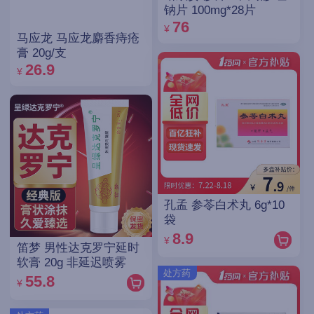
钠片 100mg*28片
76
¥
马应龙 马应龙麝香痔疮
膏 20g/支
26.9
¥
孔孟 参苓白术丸 6g*10
袋
8.9
¥
笛梦 男性达克罗宁延时
软膏 20g 非延迟喷雾
处方药
55.8
¥