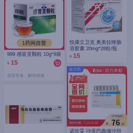
悦康立卫克 奥美拉唑肠
溶胶囊 20mg*28粒/瓶
999 感冒灵颗粒 10g*9袋
15
¥
15
¥
处方药
感冒常备，解热镇痛
诺欣妥 沙库巴曲缬沙坦