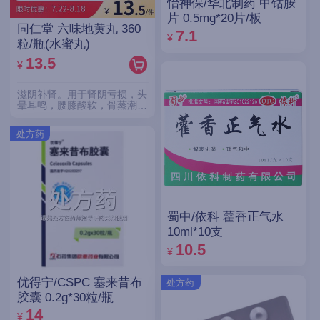
怡神保/华北制药 甲钴胺
片 0.5mg*20片/板
同仁堂 六味地黄丸 360
7.1
¥
粒/瓶(水蜜丸)
13.5
¥
滋阴补肾。用于肾阴亏损，头
晕耳鸣，腰膝酸软，骨蒸潮
热，盗汗遗精。
处方药
蜀中/依科 藿香正气水
10ml*10支
10.5
¥
优得宁/CSPC 塞来昔布
处方药
胶囊 0.2g*30粒/瓶
14
¥