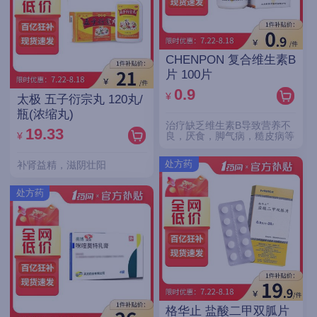
CHENPON 复合维生素B
片 100片
0.9
¥
太极 五子衍宗丸 120丸/
瓶(浓缩丸)
治疗缺乏维生素B导致营养不
19.33
¥
良，厌食，脚气病，糙皮病等
处方药
补肾益精，滋阴壮阳
处方药
格华止 盐酸二甲双胍片