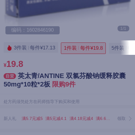
1/1
编码：1602846190
3件装
每件¥17.13
1件装
每件¥19.8
5件装
每件
19.8
¥
英太青/ANTINE 双氯芬酸钠缓释胶囊
50mg*10粒*2板
限购9件
处方药须凭处方在药师指导下购买和使用
新人礼
满5.7元减5
满5元减4.1
满4.18元减4
满6.67元减5.07
领取
满3