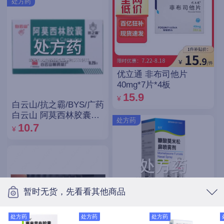
处方药
优立通 非布司他片
40mg*7片*4板
15.9
¥
白云山/抗之霸/BYS/广药
白云山 阿莫西林胶囊
处方药
0.25g*10粒*5板
10.7
¥
暂时无货，先看看其他商品
处方药
处方药
处方药