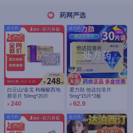
药网严选
处方药
处方药
白云山/金戈 枸橼酸西地
爱力劲 他达拉非片
那非片 50mg*20片
5mg*15片*2板
240
62.9
¥
¥
处方药
处方药