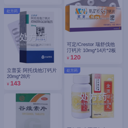
处方药
可定/Crestor 瑞舒伐他
汀钙片 10mg*14片*2板
120
¥
立普妥 阿托伐他汀钙片
处方药
20mg*28片
143
¥