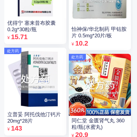
优得宁 塞来昔布胶囊
怡神保/华北制药 甲钴胺
0.2g*30粒/瓶
片 0.5mg*20片/板
15.71
¥
10.2
¥
处方药
处方药
立普妥 阿托伐他汀钙片
同仁堂 金匮肾气丸 360
20mg*28片
粒/瓶(水蜜丸)
143
¥
20.9
¥