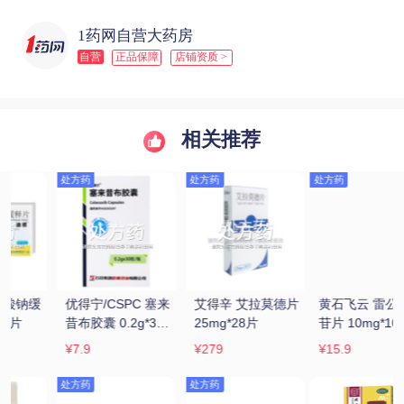
1药网自营大药房
自营
正品保障
店铺资质 >
相关推荐
处方药
处方药
 
黄石飞云 雷公藤多
祖治丹 舒筋活络丸 
奈奇 塞来昔布胶囊 
苷片 10mg*100片
6g*6丸
0.2g*12粒/瓶
¥15.9
¥7.9
¥8.1