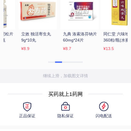
 
同仁堂 六味地黄丸 
九芝堂/芝 六味地黄
同仁堂 锁阳固精丸 
360粒/瓶(水蜜丸)
丸(浓缩丸) 200丸/
9g*10丸
瓶
¥13.5
¥12.8
¥22.4
继续上滑，加载图文详情
买药就上1药网
正品保证
隐私保证
闪电配送