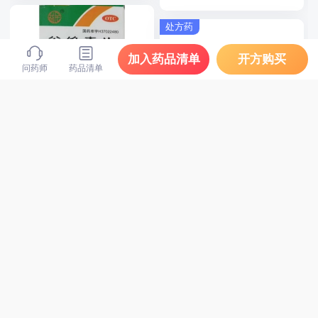
处方药
加入药品清单
开方购买
问药师
药品清单
益民 谷维素片
同方 复方利多卡因乳膏
10mg*100片/瓶
10g/支
15.8
¥
45
¥
处方药