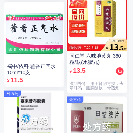
同仁堂 六味地黄丸 360
粒/瓶(水蜜丸)
蜀中/依科 藿香正气水
13.5
¥
10ml*10支
11.5
¥
滋阴补肾。用于肾阴亏损，头
晕耳鸣，腰膝酸软，骨蒸潮
热，盗汗遗精。
处方药
处方药