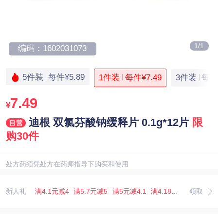
1/1
编码：1602031073
5件装
每件¥5.89
1件装
每件¥7.49
3件装
每件¥
7.49
¥
迪根 双氯芬酸钠缓释片 0.1g*12片
限
购30件
处方药须凭处方在药师指导下购买和使用
新人礼
满4.1元减4
满5.7元减5
满5元减4.1
满4.18元减4
领取
满6.67