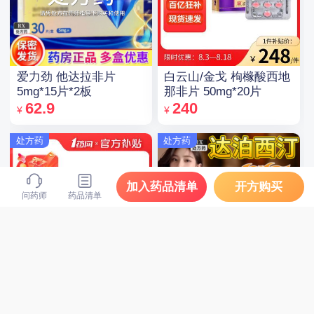
爱力劲 他达拉非片
白云山/金戈 枸橼酸西地
5mg*15片*2板
那非片 50mg*20片
62.9
240
¥
¥
处方药
处方药
加入药品清单
开方购买
问药师
药品清单
安达唐/FORXIGA 达格
爱力劲 盐酸达泊西汀片
列净片 10mg*10片*3板
30mg*1片