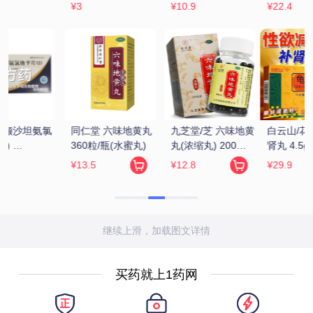
¥22.4
¥16.9
¥72.17
黄
白云山/花城 龟鹿补
万年青 固精补肾丸 
汇仁 肾宝片 
肾丸 4.5g*12袋
150丸
0.7g*126片/瓶
¥29.9
¥198
¥229
继续上滑，加载图文详情
买药就上1药网