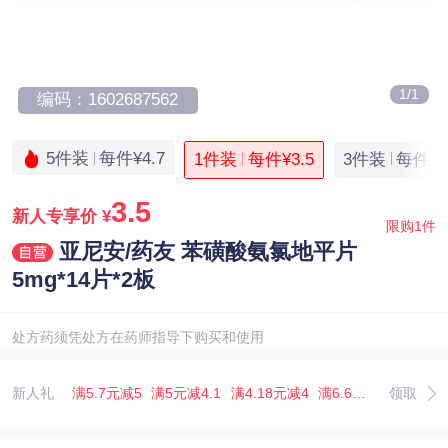
1/1
编码：1602687562
5件装
每件¥4.7
1件装
每件¥3.5
3件装
每件¥5
3.5
新人专享价
¥
限购1件
亚尼安/药友 苯磺酸氨氯地平片
5mg*14片*2板
处方药须凭处方在药师指导下购买和使用
新人礼
满5.7元减5
满5元减4.1
满4.18元减4
满6.67元减5.07
领取
满3