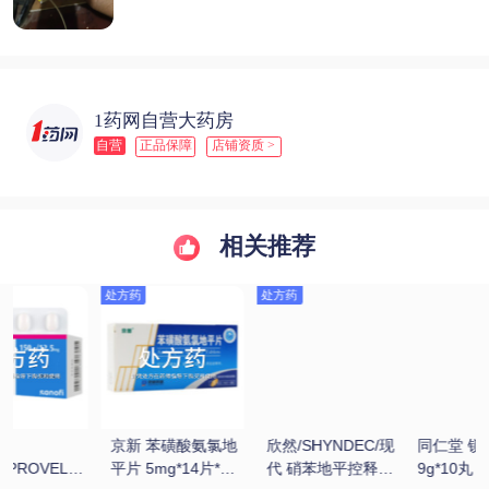
1药网自营大药房
自营
正品保障
店铺资质 >
相关推荐
现
同仁堂 锁阳固精丸 
同仁堂 六味地黄丸 
金水宝 金水宝胶囊 
 
9g*10丸
9g*10丸(大蜜丸)
0.33g*9粒*12板