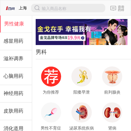
上海
输入商品名称
男性健康
感冒用药
男科
滋补调养
心脑用药
为你推荐
阳痿早泄
前列腺炎
神经用药
皮肤用药
消化道用
男性不育症
泌尿系统疾病
肾病