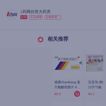
1药网自营大药房
自营
正品保障
店铺资质 >
相关推荐
感康/GanKang 复
百灵鸟 维C银翘片 
芬必得 布洛芬缓释
方氨酚烷胺片 6片
12片*2板
胶囊 0.3g*24粒
*2板
¥8.5
¥4.1
¥20.33