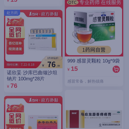
¥
处方药
999 感冒灵颗粒 10g*9袋
15
¥
诺欣妥 沙库巴曲缬沙坦
钠片 100mg*28片
感冒常备，解热镇痛
76
¥