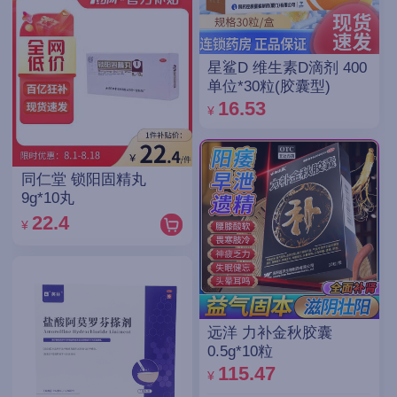
星鲨D 维生素D滴剂 400
单位*30粒(胶囊型)
16.53
¥
同仁堂 锁阳固精丸
9g*10丸
22.4
¥
远洋 力补金秋胶囊
0.5g*10粒
115.47
¥