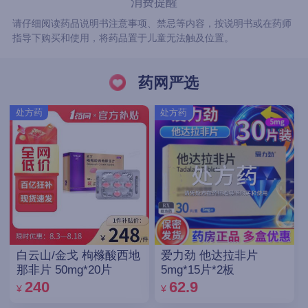
消费提醒
请仔细阅读药品说明书注意事项、禁忌等内容，按说明书或在药师
指导下购买和使用，将药品置于儿童无法触及位置。
药网严选
处方药
处方药
白云山/金戈 枸橼酸西地
爱力劲 他达拉非片
那非片 50mg*20片
5mg*15片*2板
240
62.9
¥
¥