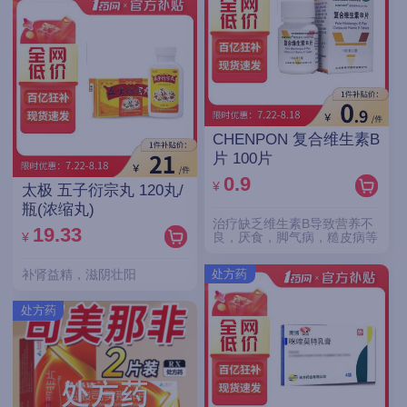
CHENPON 复合维生素B
片 100片
0.9
¥
太极 五子衍宗丸 120丸/
瓶(浓缩丸)
治疗缺乏维生素B导致营养不
19.33
¥
良，厌食，脚气病，糙皮病等
处方药
补肾益精，滋阴壮阳
处方药