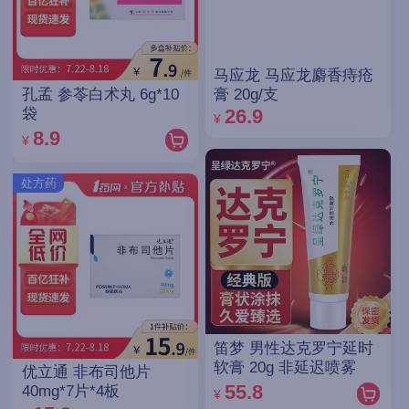
马应龙 马应龙麝香痔疮
孔孟 参苓白术丸 6g*10
膏 20g/支
袋
26.9
¥
8.9
¥
处方药
笛梦 男性达克罗宁延时
软膏 20g 非延迟喷雾
优立通 非布司他片
55.8
40mg*7片*4板
¥