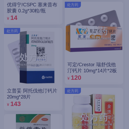
优得宁/CSPC 塞来昔布
处方药
胶囊 0.2g*30粒/瓶
14
¥
处方药
可定/Crestor 瑞舒伐他
汀钙片 10mg*14片*2板
120
¥
立普妥 阿托伐他汀钙片
处方药
20mg*28片
143
¥