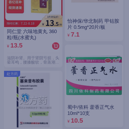
怡神保/华北制药 甲钴胺
片 0.5mg*20片/板
同仁堂 六味地黄丸 360
7.1
¥
粒/瓶(水蜜丸)
13.5
¥
滋阴补肾。用于肾阴亏损，头
晕耳鸣，腰膝酸软，骨蒸潮
热，盗汗遗精。
处方药
蜀中/依科 藿香正气水
10ml*10支
10.5
¥