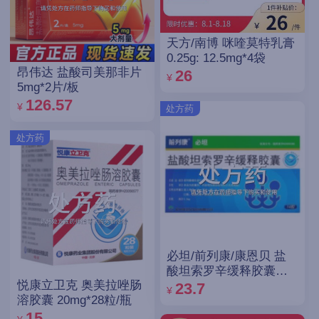
天方/南博 咪喹莫特乳膏
0.25g: 12.5mg*4袋
昂伟达 盐酸司美那非片
26
¥
5mg*2片/板
126.57
¥
处方药
处方药
必坦/前列康/康恩贝 盐
酸坦索罗辛缓释胶囊
悦康立卫克 奥美拉唑肠
0.2mg*14粒
23.7
¥
溶胶囊 20mg*28粒/瓶
15