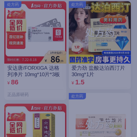
处方药
处方药
安达唐/FORXIGA 达格
爱力劲 盐酸达泊西汀片
列净片 10mg*10片*3板
30mg*1片
86
1.5
¥
¥
正品原研药
处方药