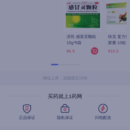
济民 感冒灵颗粒 
快克 复方氨酚烷胺
感康 布洛芬缓释胶
10g*9袋
胶囊 10粒
囊 0.3g*6粒*2板
¥6.9
¥10.3
¥0.9
继续上滑，加载图文详情
买药就上1药网
正品保证
隐私保证
闪电配送