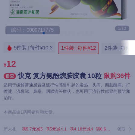
1/12
编码：0009717775
5件装
每件¥10.3
1件装
每件¥12
2件装
每件¥1
12
¥
快克 复方氨酚烷胺胶囊 10粒
限购36件
适用于缓解普通感冒及流行性感冒引起的发热、头痛、四肢酸痛、打
喷嚏、流鼻涕、鼻塞、咽喉痛等症状，也可用于流行性感冒的预防和
治疗。
本商品由1药网销售和发货。
新人礼
满5.7元减5
满5元减4.1
满4.18元减4
满6.67元减5.07
领取
满3