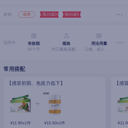
促销
满20减3
满40减5
领券
说明书
有效期
规格
用法用量
36个月
对乙酰氨基酚250mg、盐酸金刚烷胺100mg。
口服。成人，一次1粒，一日2次。
常用搭配
【感冒初期、免疫力低下】
【感
¥11.80x1件
¥15.60x1件
¥11.