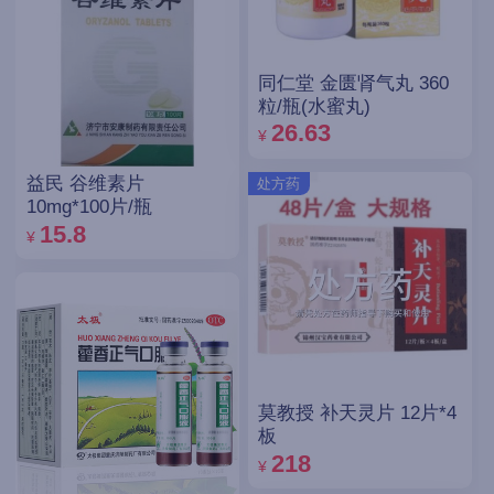
同仁堂 金匮肾气丸 360
粒/瓶(水蜜丸)
26.63
¥
益民 谷维素片
处方药
10mg*100片/瓶
15.8
¥
莫教授 补天灵片 12片*4
板
218
¥