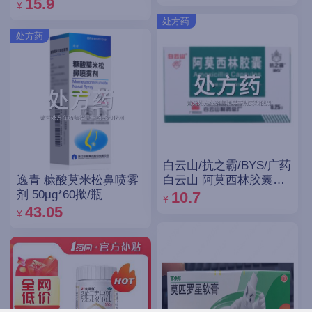
15.9
¥
处方药
处方药
白云山/抗之霸/BYS/广药
逸青 糠酸莫米松鼻喷雾
白云山 阿莫西林胶囊
剂 50μg*60揿/瓶
0.25g*10粒*5板
10.7
¥
43.05
¥