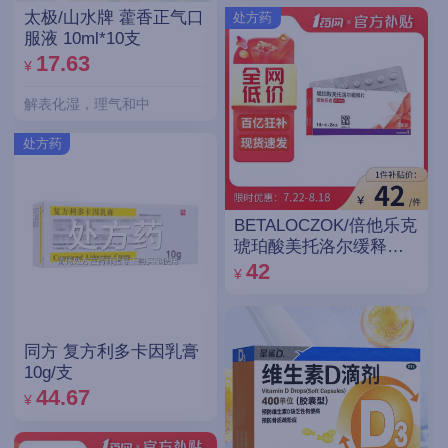
太极/山水牌 藿香正气口
处方药
服液 10ml*10支
17.63
¥
解表化湿，理气和中
处方药
BETALOCZOK/倍他乐克
琥珀酸美托洛尔缓释片
47.5mg*14片*2板
42
¥
同方 复方利多卡因乳膏
10g/支
44.67
¥