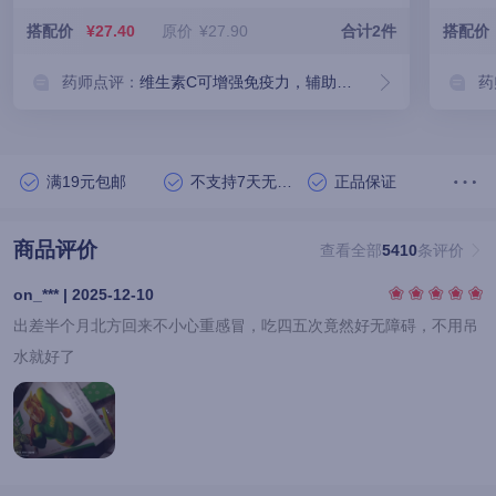
搭配价
¥27.40
原价
¥27.90
合计2件
搭配价
药师点评：
维生素C可增强免疫力，辅助缓解感冒症状。搭配用药仅供参考，最终请以医嘱为准。
药
满19元包邮
不支持7天无理由退货
正品保证
商品评价
查看全部
5410
条评价
on_*** | 2025-12-10
出差半个月北方回来不小心重感冒，吃四五次竟然好无障碍，不用吊
水就好了