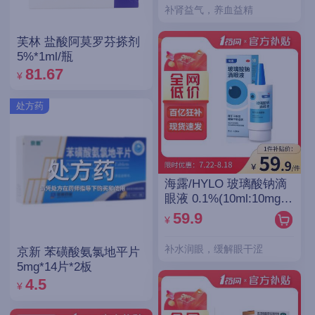
补肾益气，养血益精
芙林 盐酸阿莫罗芬搽剂
5%*1ml/瓶
81.67
¥
处方药
海露/HYLO 玻璃酸钠滴
眼液 0.1%(10ml:10mg)/
支(OTC)
59.9
¥
补水润眼，缓解眼干涩
京新 苯磺酸氨氯地平片
5mg*14片*2板
4.5
¥