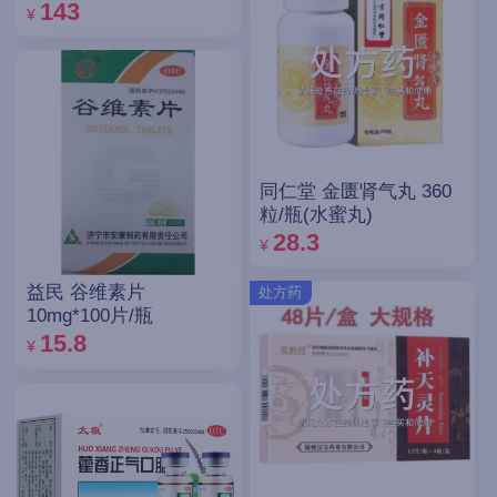
143
¥
同仁堂 金匮肾气丸 360
粒/瓶(水蜜丸)
28.3
¥
益民 谷维素片
处方药
10mg*100片/瓶
15.8
¥