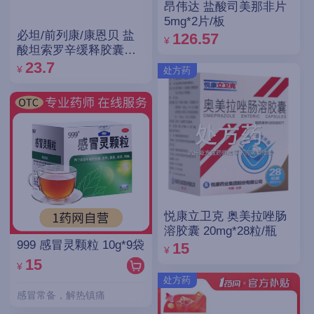
昂伟达 盐酸司美那非片
5mg*2片/板
必坦/前列康/康恩贝 盐
126.57
¥
酸坦索罗辛缓释胶囊
0.2mg*14粒
23.7
¥
处方药
悦康立卫克 奥美拉唑肠
溶胶囊 20mg*28粒/瓶
999 感冒灵颗粒 10g*9袋
15
¥
15
¥
处方药
感冒常备，解热镇痛