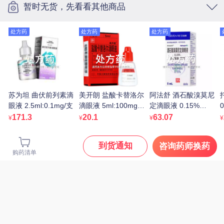
孔孟 参苓白术丸 6g*10
暂时无货，先看看其他商品
袋
8.9
¥
处方药
处方药
处方药
笛梦 男性达克罗宁延时
软膏 20g 非延迟喷雾
处方药
55.8
¥
处方药
苏为坦 曲伏前列素滴
美开朗 盐酸卡替洛尔
阿法舒 酒石酸溴莫尼
眼液 2.5ml:0.1mg/支
滴眼液 5ml:100mg/
定滴眼液 0.15%
0
瓶
(5ml:7.5mg)
171.3
20.1
63.07
¥
¥
¥
¥
到货通知
咨询药师换药
购药清单
优立通 非布司他片
40mg*7片*4板
15.9
¥
白云山/抗之霸/BYS/广药
白云山 阿莫西林胶囊
处方药
0.25g*10粒*5板
11.1
¥