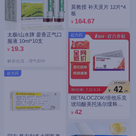
莫教授 补天灵片 12片*4
板
164.67
¥
太极/山水牌 藿香正气口
处方药
服液 10ml*10支
19.3
¥
解表化湿，理气和中
处方药
BETALOCZOK/倍他乐克
琥珀酸美托洛尔缓释片
47.5mg*14片*2板
42
¥