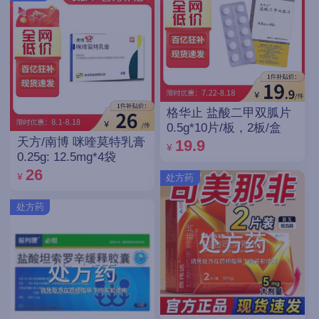
格华止 盐酸二甲双胍片
0.5g*10片/板，2板/盒
天方/南博 咪喹莫特乳膏
19.9
¥
0.25g: 12.5mg*4袋
26
¥
处方药
处方药