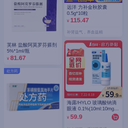
远洋 力补金秋胶囊
0.5g*10粒
115.47
¥
补肾益气，养血益精
芙林 盐酸阿莫罗芬搽剂
5%*1ml/瓶
81.67
¥
处方药
海露/HYLO 玻璃酸钠滴
眼液 0.1%(10ml:10mg)/
支(OTC)
59.9
¥