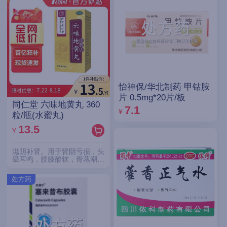
怡神保/华北制药 甲钴胺
片 0.5mg*20片/板
同仁堂 六味地黄丸 360
7.1
¥
粒/瓶(水蜜丸)
13.5
¥
滋阴补肾。用于肾阴亏损，头
晕耳鸣，腰膝酸软，骨蒸潮
热，盗汗遗精。
处方药