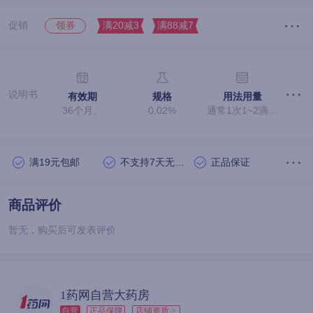
促销
满20减3
满88减7
领券
说明书
有效期
规格
用法用量
36个月。
0.02%
通常1次1~2滴，一日3~5次滴眼，可根据症状适当增减。
满19元包邮
不支持7天无理由退货
正品保证
商品评价
暂无，购买后可发表评价
1药网自营大药房
自营
正品保障
店铺资质 >