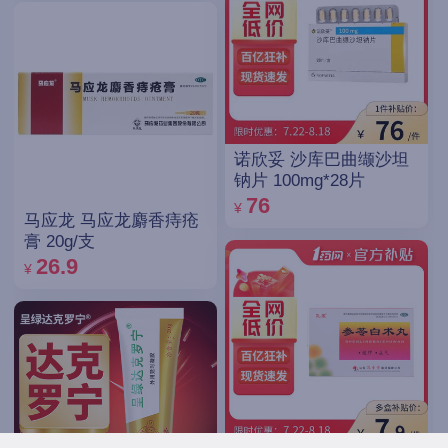
诺欣妥 沙库巴曲缬沙坦
钠片 100mg*28片
76
¥
马应龙 马应龙麝香痔疮
膏 20g/支
26.9
¥