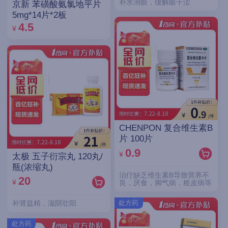
补水润眼，缓解眼干涩
京新 苯磺酸氨氯地平片
5mg*14片*2板
4.5
¥
CHENPON 复合维生素B
片 100片
0.9
¥
太极 五子衍宗丸 120丸/
瓶(浓缩丸)
治疗缺乏维生素B导致营养不
20
¥
良，厌食，脚气病，糙皮病等
处方药
补肾益精，滋阴壮阳
处方药