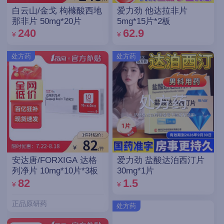
白云山/金戈 枸橼酸西地
爱力劲 他达拉非片
那非片 50mg*20片
5mg*15片*2板
240
62.9
¥
¥
处方药
处方药
安达唐/FORXIGA 达格
爱力劲 盐酸达泊西汀片
列净片 10mg*10片*3板
30mg*1片
82
1.5
¥
¥
正品原研药
处方药