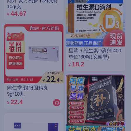
同方 复方利多卡因乳膏
10g/支
44.67
¥
星鲨D 维生素D滴剂 400
单位*30粒(胶囊型)
18.2
¥
同仁堂 锁阳固精丸
9g*10丸
22.4
¥