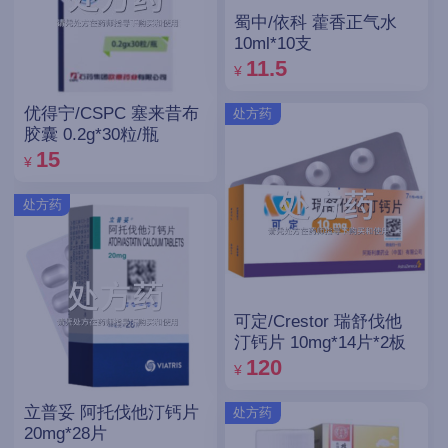
蜀中/依科 藿香正气水
10ml*10支
11.5
¥
优得宁/CSPC 塞来昔布
处方药
胶囊 0.2g*30粒/瓶
15
¥
处方药
可定/Crestor 瑞舒伐他
汀钙片 10mg*14片*2板
120
¥
立普妥 阿托伐他汀钙片
处方药
20mg*28片