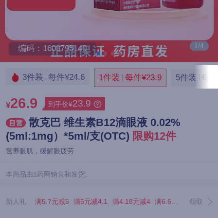
1/4
编码：1603795140
3件装
每件¥24.6
1件装
每件¥23.9
5件装
每件¥
26.9
23.9
到手价¥
¥
散克巴 维生素B12滴眼液 0.02%
(5ml:1mg）*5ml/支(OTC)
限购12件
营养眼肌，缓解眼疲劳
本商品由1药网销售和发货。
新人礼
满5.7元减5
满5元减4.1
满4.18元减4
满6.67元减5.07
领取
满3