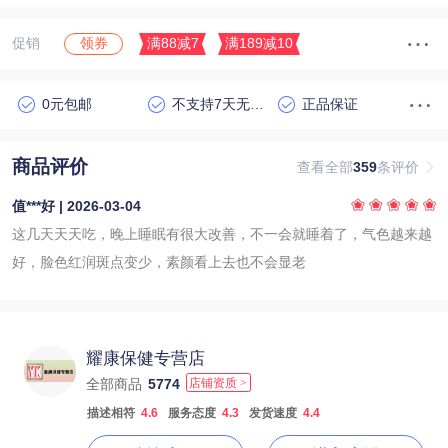
促销
满88减7
满189减10
领券
0元包邮
不支持7天无理由退货
正品保证
商品评价
查看全部
359
条评价
值***好 | 2026-03-04
这几天天天吃，晚上睡眠有很大改善，不一会就睡着了，气色越来越
好，脸色红润斑点变少，素颜看上去也不会显老
耀康保健专营店
全部商品
5774
店铺资质 >
描述相符
4.6
服务态度
4.3
发货速度
4.4