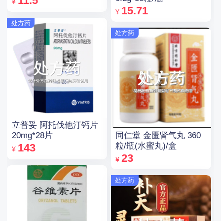
11.5
¥
15.71
¥
处方药
处方药
立普妥 阿托伐他汀钙片
同仁堂 金匮肾气丸 360
20mg*28片
粒/瓶(水蜜丸)/盒
143
¥
23
¥
处方药