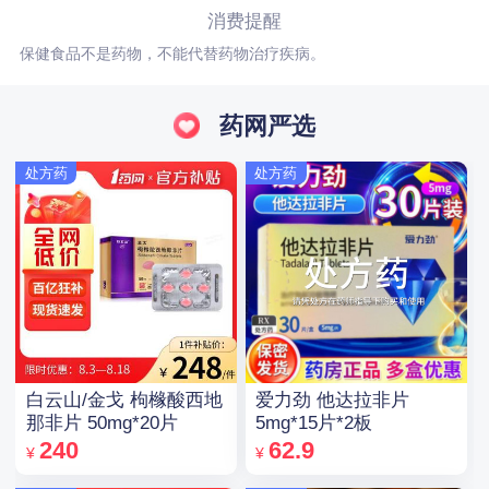
消费提醒
保健食品不是药物，不能代替药物治疗疾病。
药网严选
处方药
处方药
白云山/金戈 枸橼酸西地
爱力劲 他达拉非片
那非片 50mg*20片
5mg*15片*2板
240
62.9
¥
¥