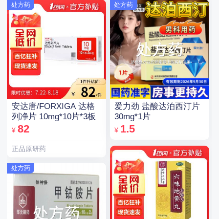
处方药
处方药
安达唐/FORXIGA 达格
爱力劲 盐酸达泊西汀片
列净片 10mg*10片*3板
30mg*1片
82
1.5
¥
¥
正品原研药
处方药