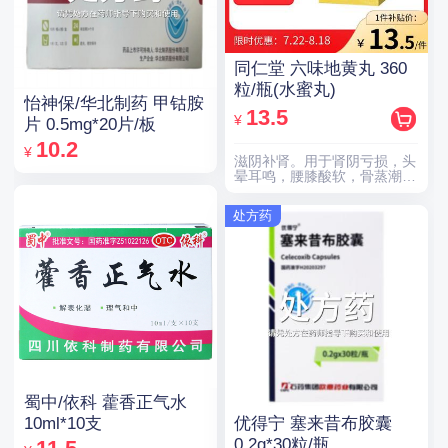
同仁堂 六味地黄丸 360
粒/瓶(水蜜丸)
怡神保/华北制药 甲钴胺
13.5
¥
片 0.5mg*20片/板
10.2
¥
滋阴补肾。用于肾阴亏损，头
晕耳鸣，腰膝酸软，骨蒸潮
热，盗汗遗精。
处方药
蜀中/依科 藿香正气水
优得宁 塞来昔布胶囊
10ml*10支
0.2g*30粒/瓶