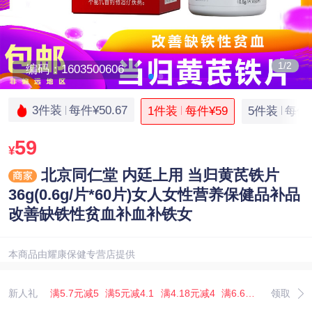
1/2
编码：1603500606
3件装
每件¥50.67
1件装
每件¥59
5件装
每件¥
59
¥
北京同仁堂 内廷上用 当归黄芪铁片
36g(0.6g/片*60片)女人女性营养保健品补品
改善缺铁性贫血补血补铁女
本商品由耀康保健专营店提供
新人礼
满5.7元减5
满5元减4.1
满4.18元减4
满6.67元减5.07
领取
满3