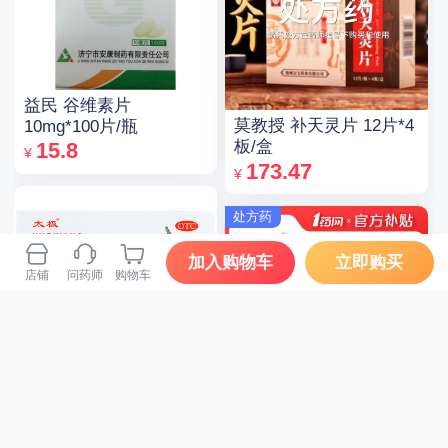
益民 谷维素片
莫教授 补天灵片 12片*4
10mg*100片/瓶
板/盒
15.8
¥
173.47
¥
处方药
加入购物车
立即购买
店铺
问药师
购物车
太极/山水牌 藿香正气口
BETALOCZOK/倍他乐克
服液 10ml*10支
琥珀酸美托洛尔缓释片